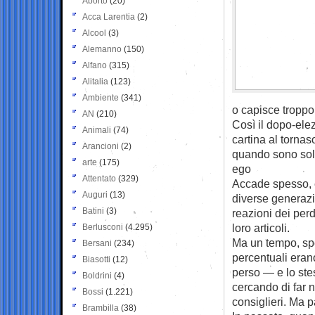
Aborto
(20)
Acca Larentia
(2)
Alcool
(3)
Alemanno
(150)
Alfano
(315)
Alitalia
(123)
Ambiente
(341)
o capisce troppo,
AN
(210)
Così il dopo-ele
Animali
(74)
cartina al tornas
Arancioni
(2)
quando sono soli,
arte
(175)
ego
Attentato
(329)
Accade spesso, e
Auguri
(13)
diverse generazio
Batini
(3)
reazioni dei perd
loro articoli.
Berlusconi
(4.295)
Ma un tempo, spe
Bersani
(234)
percentuali eran
Biasotti
(12)
perso — e lo ste
Boldrini
(4)
cercando di far 
Bossi
(1.221)
consiglieri. Ma 
Brambilla
(38)