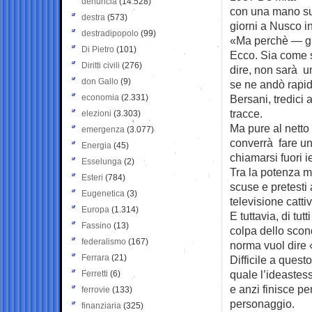
denuncia
(14.528)
con una mano sul
destra
(573)
giorni a Nusco i
destradipopolo
(99)
«Ma perchè — gl
Di Pietro
(101)
Ecco. Sia come s
Diritti civili
(276)
dire, non sarà un
don Gallo
(9)
se ne andò rapid
economia
(2.331)
Bersani, tredici 
tracce.
elezioni
(3.303)
Ma pure al netto 
emergenza
(3.077)
converrà fare un
Energia
(45)
chiamarsi fuori 
Esselunga
(2)
Tra la potenza m
Esteri
(784)
scuse e pretesti 
Eugenetica
(3)
televisione catti
Europa
(1.314)
E tuttavia, di tut
Fassino
(13)
colpa dello scon
federalismo
(167)
norma vuol dire 
Ferrara
(21)
Difficile a quest
quale l’ideastess
Ferretti
(6)
e anzi finisce pe
ferrovie
(133)
personaggio.
finanziaria
(325)