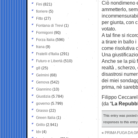
Ciò nondimeno eg
Fini
(821)
ammetterlo, semp
fioriere
(5)
incommensurabilm
Fitto
(27)
per giunta, con c
Fontana di Trevi
(1)
votato.
Formigoni
(90)
A tal fine si ric
Forza Italia
(596)
a tirare in ballo
frana
(9)
come risolutiva 
Fratelli d'Italia
(291)
Una giustificazi
Anche se la più 
Futuro e Libertà
(510)
realtà , scherzo,
g8
(25)
disastrosi numeri
Gelmini
(68)
dei miei sondagg
Genova
(542)
prima, nè sarebbe
Giannino
(10)
Giustizia
(5.784)
Filippo Ceccarel
(da “
La Repubbl
governo
(5.799)
Grasso
(22)
This entry was posted 
Green Italia
(1)
responses to this entr
Grillo
(2.941)
Idv
(4)
«
PRIMA FUGA DA G