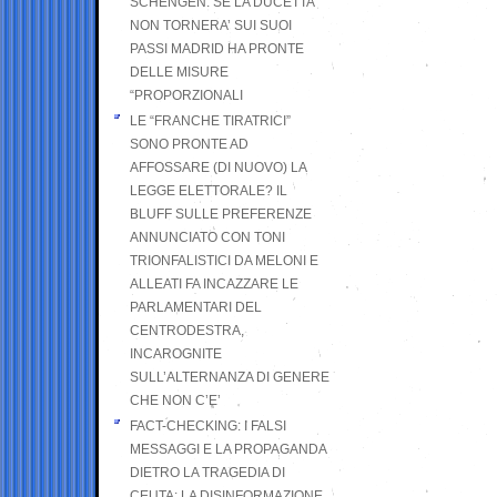
SCHENGEN. SE LA DUCETTA
NON TORNERA’ SUI SUOI
PASSI MADRID HA PRONTE
DELLE MISURE
“PROPORZIONALI
LE “FRANCHE TIRATRICI”
SONO PRONTE AD
AFFOSSARE (DI NUOVO) LA
LEGGE ELETTORALE? IL
BLUFF SULLE PREFERENZE
ANNUNCIATO CON TONI
TRIONFALISTICI DA MELONI E
ALLEATI FA INCAZZARE LE
PARLAMENTARI DEL
CENTRODESTRA,
INCAROGNITE
SULL’ALTERNANZA DI GENERE
CHE NON C’E’
FACT-CHECKING: I FALSI
MESSAGGI E LA PROPAGANDA
DIETRO LA TRAGEDIA DI
CEUTA: LA DISINFORMAZIONE