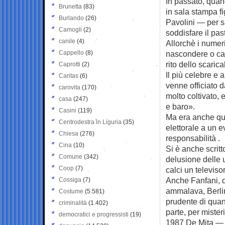
In passato, quand
Brunetta
(83)
in sala stampa f
Burlando
(26)
Pavolini — per s
Camogli
(2)
soddisfare il past
canile
(4)
Allorchè i numeri
Cappello
(8)
nascondere o camu
rito dello scarica
Caprotti
(2)
Il più celebre e 
Caritas
(6)
venne officiato
carovita
(170)
molto coltivato,
casa
(247)
e baro».
Casini
(119)
Ma era anche que
Centrodestra in Liguria
(35)
elettorale a un 
Chiesa
(276)
responsabilità .
Cina
(10)
Si è anche scritt
Comune
(342)
delusione delle 
Coop
(7)
calci un televiso
Anche Fanfani, d
Cossiga
(7)
ammalava, Berlin
Costume
(5.581)
prudente di quan
criminalità
(1.402)
parte, per miste
democratici e progressisti
(19)
1987 De Mita — di