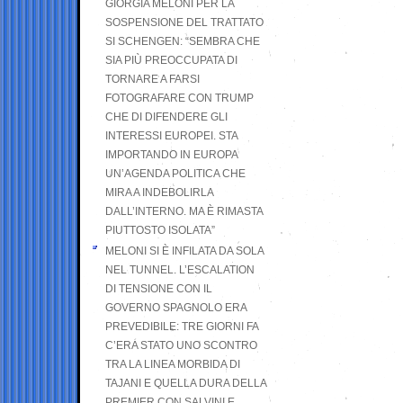
GIORGIA MELONI PER LA
SOSPENSIONE DEL TRATTATO
SI SCHENGEN: “SEMBRA CHE
SIA PIÙ PREOCCUPATA DI
TORNARE A FARSI
FOTOGRAFARE CON TRUMP
CHE DI DIFENDERE GLI
INTERESSI EUROPEI. STA
IMPORTANDO IN EUROPA
UN’AGENDA POLITICA CHE
MIRA A INDEBOLIRLA
DALL’INTERNO. MA È RIMASTA
PIUTTOSTO ISOLATA”
MELONI SI È INFILATA DA SOLA
NEL TUNNEL. L’ESCALATION
DI TENSIONE CON IL
GOVERNO SPAGNOLO ERA
PREVEDIBILE: TRE GIORNI FA
C’ERA STATO UNO SCONTRO
TRA LA LINEA MORBIDA DI
TAJANI E QUELLA DURA DELLA
PREMIER CON SALVINI E