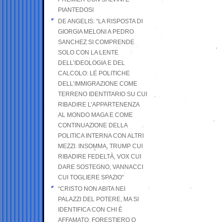
PIANTEDOSI
DE ANGELIS: “LA RISPOSTA DI
GIORGIA MELONI A PEDRO
SANCHEZ SI COMPRENDE
SOLO CON LA LENTE
DELL’IDEOLOGIA E DEL
CALCOLO: LE POLITICHE
DELL’IMMIGRAZIONE COME
TERRENO IDENTITARIO SU CUI
RIBADIRE L’APPARTENENZA
AL MONDO MAGA E COME
CONTINUAZIONE DELLA
POLITICA INTERNA CON ALTRI
MEZZI. INSOMMA, TRUMP CUI
RIBADIRE FEDELTÀ, VOX CUI
DARE SOSTEGNO, VANNACCI
CUI TOGLIERE SPAZIO”
“CRISTO NON ABITA NEI
PALAZZI DEL POTERE, MA SI
IDENTIFICA CON CHI È
AFFAMATO, FORESTIERO O