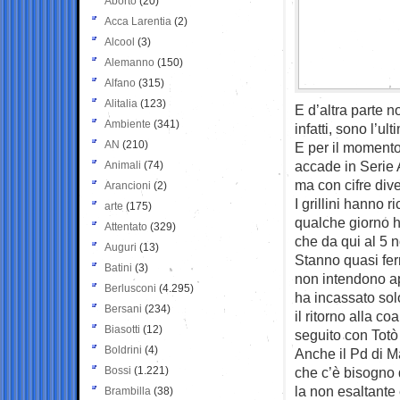
Aborto
(20)
Acca Larentia
(2)
Alcool
(3)
Alemanno
(150)
Alfano
(315)
Alitalia
(123)
E d’altra parte n
Ambiente
(341)
infatti, sono l’u
AN
(210)
E per il moment
accade in Serie A
Animali
(74)
ma con cifre dive
Arancioni
(2)
I grillini hanno 
arte
(175)
qualche giorno h
Attentato
(329)
che da qui al 5 
Auguri
(13)
Stanno quasi ferm
Batini
(3)
non intendono a
Berlusconi
(4.295)
ha incassato sol
Bersani
(234)
il ritorno alla c
Biasotti
(12)
seguito con Totò
Boldrini
(4)
Anche il Pd di M
Bossi
(1.221)
che c’è bisogno 
la non esaltante
Brambilla
(38)