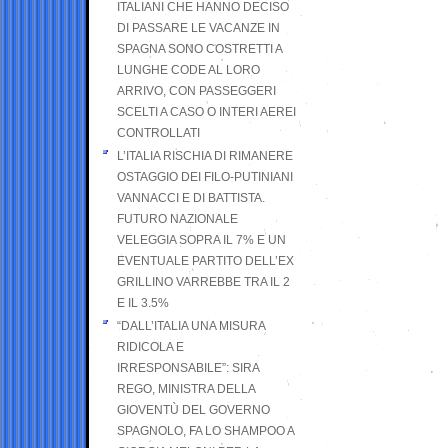
ITALIANI CHE HANNO DECISO
DI PASSARE LE VACANZE IN
SPAGNA SONO COSTRETTI A
LUNGHE CODE AL LORO
ARRIVO, CON PASSEGGERI
SCELTI A CASO O INTERI AEREI
CONTROLLATI
L’ITALIA RISCHIA DI RIMANERE
OSTAGGIO DEI FILO-PUTINIANI
VANNACCI E DI BATTISTA.
FUTURO NAZIONALE
VELEGGIA SOPRA IL 7% E UN
EVENTUALE PARTITO DELL’EX
GRILLINO VARREBBE TRA IL 2
E IL 3.5%
“DALL’ITALIA UNA MISURA
RIDICOLA E
IRRESPONSABILE”: SIRA
REGO, MINISTRA DELLA
GIOVENTÙ DEL GOVERNO
SPAGNOLO, FA LO SHAMPOO A