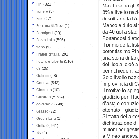
Fini
(821)
Ma chi sono gli A
fioriere
(5)
3% a livello naz
di sottrarre la R
Fitto
(27)
Manco a dirlo si 
Fontana di Trevi
(1)
da 40 gol a stag
Formigoni
(90)
Portandosi dietro,
Forza Italia
(596)
Il primo della li
frana
(9)
potentissimo Pin
Fratelli d'Italia
(291)
una storia di tan
Futuro e Libertà
(510)
dell’isola, cioè 
g8
(25)
per richiedenti 
Gelmini
(68)
Se a livello nazi
Genova
(542)
in provincia di C
Il motivo lo spie
Giannino
(10)
giudizio per il l
Giustizia
(5.784)
d’asta e corruzi
governo
(5.799)
ottenuto il giudi
Grasso
(22)
Si tratta della c
Green Italia
(1)
dichiarazione di
Grillo
(2.941)
milioni per gesti
Idv
(4)
a Mineo andava i