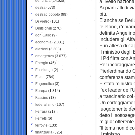
denuncia
(14.528)
a livello naziona
Ai piani alti di 
destra
(573)
più.
destradipopolo
(99)
E anche se Berlu
Di Pietro
(101)
telefono, (“chiam
Diritti civili
(276)
definita Angelino
don Gallo
(9)
includere gli Alf
economia
(2.331)
E in attesa di ca
elezioni
(3.303)
il ministro degli
emergenza
(3.077)
Il Pd flirta con A
Energia
(45)
Per incoraggiare
Esselunga
(2)
Pierferdinando C
conferenza stamp
Esteri
(784)
È stato ministro 
Eugenetica
(3)
l’ex leader dell’
Europa
(1.314)
a trascinarlo col 
Fassino
(13)
Un corteggiamen
federalismo
(167)
luogotenente degl
Ferrara
(21)
detto il sottoseg
Ferretti
(6)
miglior offerente.
ferrovie
(133)
“Il tema non è co
finanziaria
(325)
il ministro.