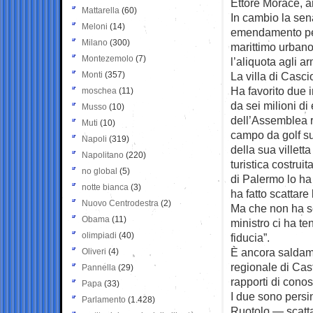
Ettore Morace, a
Mattarella
(60)
In cambio la sena
Meloni
(14)
emendamento per t
Milano
(300)
marittimo urbano
Montezemolo
(7)
l’aliquota agli 
Monti
(357)
La villa di Casci
Ha favorito due 
moschea
(11)
da sei milioni d
Musso
(10)
dell’Assemblea re
Muti
(10)
campo da golf su
Napoli
(319)
della sua villett
Napolitano
(220)
turistica costruit
no global
(5)
di Palermo lo ha
notte bianca
(3)
ha fatto scattare
Nuovo Centrodestra
(2)
Ma che non ha sca
Obama
(11)
ministro ci ha te
olimpiadi
(40)
fiducia”.
È ancora saldame
Oliveri
(4)
regionale di Cast
Pannella
(29)
rapporti di con
Papa
(33)
I due sono persi
Parlamento
(1.428)
Ruotolo — scatta