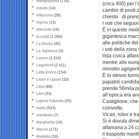
Immigrazione
(734)
(circa 400) per l’
indulto
(14)
cambio di posti d
inflazione
(26)
chiesto di prend
Ingroia
(15)
I voti che seguo
È in questo modo 
Interviste
(16)
gigantesca macchi
la casta
(1.394)
alle politiche d
La Destra
(45)
i voti della zona
La Sapienza
(5)
lista civica alfa
Lavoro
(1.316)
mentre alle euro
LegaNord
(2.411)
ministro agrigent
Letta Enrico
(154)
È lo stesso turno
Liberi e Uguali
(10)
papabili candida
Libia
(68)
prende 56mila pr
Libri
(33)
all’epoca era anc
Castiglione, che 
Liguria Futurista
(25)
coinvolto.
mafia
(543)
Vicari, rolex e tr
manifesto
(7)
Si è dovuta dimet
Margherita
(16)
alfaniana a 24 ca
Maroni
(171)
il trasporto mari
Mastella
(16)