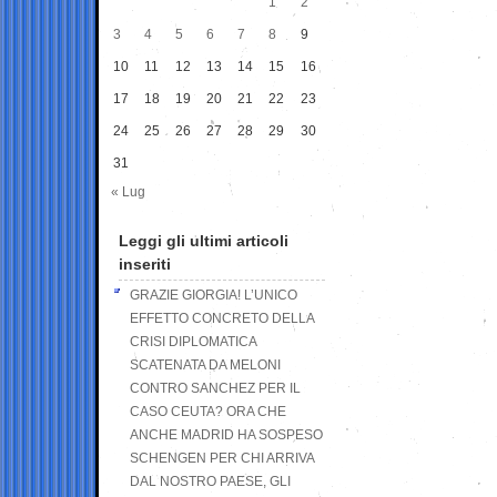
1
2
3
4
5
6
7
8
9
10
11
12
13
14
15
16
17
18
19
20
21
22
23
24
25
26
27
28
29
30
31
« Lug
Leggi gli ultimi articoli
inseriti
GRAZIE GIORGIA! L’UNICO
EFFETTO CONCRETO DELLA
CRISI DIPLOMATICA
SCATENATA DA MELONI
CONTRO SANCHEZ PER IL
CASO CEUTA? ORA CHE
ANCHE MADRID HA SOSPESO
SCHENGEN PER CHI ARRIVA
DAL NOSTRO PAESE, GLI