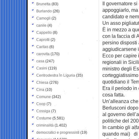
Il governatore si
Brunetta
(83)
appoggiarlo, ma 
Burlando
(26)
candidato e nem
Camogli
(2)
Un asso pigliatut
canile
(4)
È in mezzo a que
Cappello
(8)
con la faccia di A
Caprotti
(2)
persino disposti 
Caritas
(6)
aggiudicarsene i
carovita
(170)
Ecco per capire i
casa
(247)
regionali in Sici
ministro degli Es
Casini
(119)
corteggiatissimo 
Centrodestra in Liguria
(35)
quotidiano il Te
Chiesa
(276)
Era il periodo in
Cina
(10)
cosa fatta.
Comune
(342)
Un’alleanza che 
Coop
(7)
Berlusconi dopo 
Cossiga
(7)
al governo dell’a
Costume
(5.581)
politiche del 200
criminalità
(1.402)
In cambio gli al
democratici e progressisti
(19)
quando mai) di c