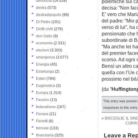
denuncia
(14.528)
polemiche sul ca
decisa: “Non fac
destra
(573)
E’ vero che Mar
destradipopolo
(99)
del padre: “Mio 
Di Pietro
(101)
verso di lui”, ha
Diritti civili
(276)
pensionato che h
don Gallo
(9)
subordinate di B
economia
(2.331)
“Ma anche lei ha 
elezioni
(3.303)
del premier face
emergenza
(3.077)
scorso. Ad ogni 
Energia
(45)
Bensì un altro c
Esselunga
(2)
quella con l’Ue c
prossimo nel bil
Esteri
(784)
Eugenetica
(3)
(da “
Huffington
Europa
(1.314)
Fassino
(13)
This entry was posted 
federalismo
(167)
responses to this entr
Ferrara
(21)
«
BISCEGLIE: IL SI
Ferretti
(6)
CORRU
ferrovie
(133)
Leave a Rep
finanziaria
(325)