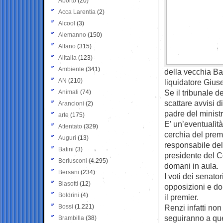
Aborto
(20)
Acca Larentia
(2)
Alcool
(3)
Alemanno
(150)
Alfano
(315)
Alitalia
(123)
Ambiente
(341)
della vecchia Ba
AN
(210)
liquidatore Gius
Se il tribunale 
Animali
(74)
scattare avvisi d
Arancioni
(2)
padre del ministr
arte
(175)
E’ un’eventualit
Attentato
(329)
cerchia del premi
Auguri
(13)
responsabile dell
Batini
(3)
presidente del Co
Berlusconi
(4.295)
domani in aula.
Bersani
(234)
I voti dei senato
Biasotti
(12)
opposizioni e do
Boldrini
(4)
il premier.
Bossi
(1.221)
Renzi infatti n
seguiranno a que
Brambilla
(38)