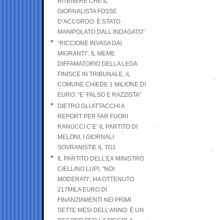
RITENERE CHE IL
GIORNALISTA FOSSE
D’ACCORDO. È STATO
MANIPOLATO DALL’INDAGATO”
“RICCIONE INVASA DAI
MIGRANTI”: IL MEME
DIFFAMATORIO DELLA LEGA
FINISCE IN TRIBUNALE, iL
COMUNE CHIEDE 1 MILIONE DI
EURO: “E’ FALSO E RAZZISTA”
DIETRO GLI ATTACCHI A
REPORT PER FAR FUORI
RANUCCI C’E’ IL PARTITO DI
MELONI, I GIORNALI
SOVRANISTIE IL TG1
IL PARTITO DELL’EX MINISTRO
CIELLINO LUPI, “NOI
MODERATI”, HA OTTENUTO
217MILA EURO DI
FINANZIAMENTI NEI PRIMI
SETTE MESI DELL’ANNO: È UN