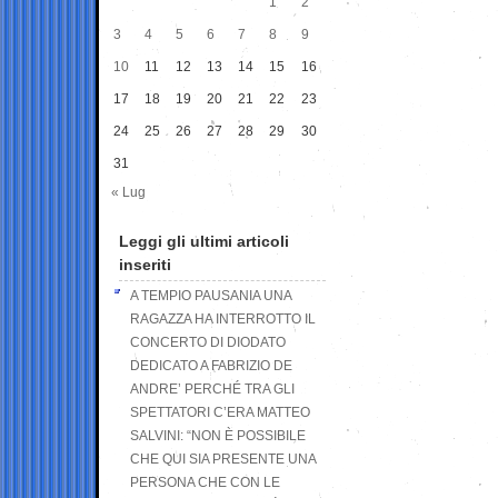
1
2
3
4
5
6
7
8
9
10
11
12
13
14
15
16
17
18
19
20
21
22
23
24
25
26
27
28
29
30
31
« Lug
Leggi gli ultimi articoli
inseriti
A TEMPIO PAUSANIA UNA
RAGAZZA HA INTERROTTO IL
CONCERTO DI DIODATO
DEDICATO A FABRIZIO DE
ANDRE’ PERCHÉ TRA GLI
SPETTATORI C’ERA MATTEO
SALVINI: “NON È POSSIBILE
CHE QUI SIA PRESENTE UNA
PERSONA CHE CON LE