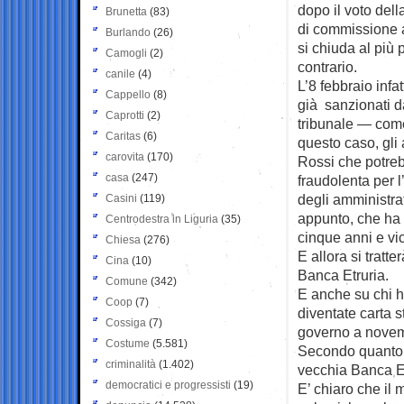
dopo il voto dell
Brunetta
(83)
di commissione 
Burlando
(26)
si chiuda al più 
Camogli
(2)
contrario.
canile
(4)
L’8 febbraio infa
Cappello
(8)
già sanzionati da
Caprotti
(2)
tribunale — come 
Caritas
(6)
questo caso, gli
carovita
(170)
Rossi che potrebb
casa
(247)
fraudolenta per l
degli amministrat
Casini
(119)
appunto, che ha 
Centrodestra in Liguria
(35)
cinque anni e vi
Chiesa
(276)
E allora si tratt
Cina
(10)
Banca Etruria.
Comune
(342)
E anche su chi h
Coop
(7)
diventate carta s
Cossiga
(7)
governo a novemb
Costume
(5.581)
Secondo quanto t
criminalità
(1.402)
vecchia Banca Etr
democratici e progressisti
(19)
E’ chiaro che il 