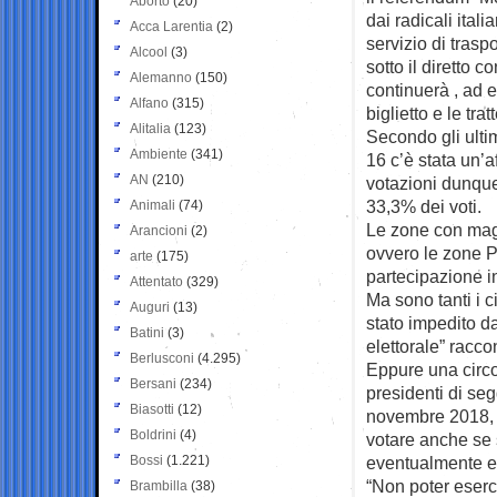
Aborto
(20)
dai radicali ital
Acca Larentia
(2)
servizio di trasp
Alcool
(3)
sotto il diretto 
Alemanno
(150)
continuerà , ad e
Alfano
(315)
biglietto e le tra
Alitalia
(123)
Secondo gli ultim
Ambiente
(341)
16 c’è stata un’
AN
(210)
votazioni dunque
33,3% dei voti.
Animali
(74)
Le zone con magg
Arancioni
(2)
ovvero le zone P
arte
(175)
partecipazione i
Attentato
(329)
Ma sono tanti i 
Auguri
(13)
stato impedito d
Batini
(3)
elettorale” racco
Berlusconi
(4.295)
Eppure una circo
Bersani
(234)
presidenti di se
Biasotti
(12)
novembre 2018, gl
Boldrini
(4)
votare anche se s
Bossi
(1.221)
eventualmente es
“Non poter eserci
Brambilla
(38)