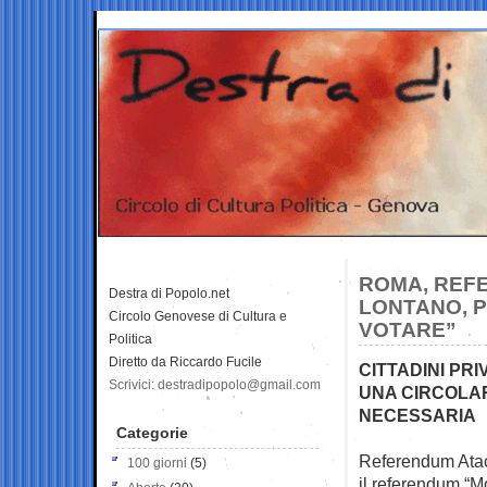
ROMA, REF
Destra di Popolo.net
LONTANO, P
Circolo Genovese di Cultura e
VOTARE”
Politica
Diretto da Riccardo Fucile
CITTADINI PR
Scrivici: destradipopolo@gmail.com
UNA CIRCOLA
NECESSARIA
Categorie
Referendum Atac,
100 giorni
(5)
il
referendum “Mo