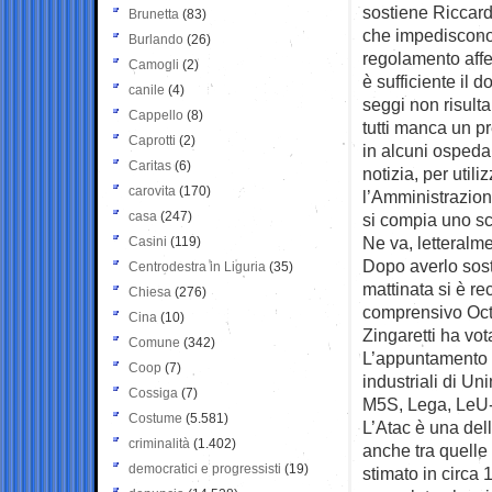
sostiene Riccardo
Brunetta
(83)
che impediscono d
Burlando
(26)
regolamento affe
Camogli
(2)
è sufficiente il 
canile
(4)
seggi non risultan
Cappello
(8)
tutti manca un pr
Caprotti
(2)
in alcuni ospeda
Caritas
(6)
notizia, per util
carovita
(170)
l’Amministrazione
casa
(247)
si compia uno sce
Ne va, letteralm
Casini
(119)
Dopo averlo sost
Centrodestra in Liguria
(35)
mattinata si è re
Chiesa
(276)
comprensivo Octa
Cina
(10)
Zingaretti ha vota
Comune
(342)
L’appuntamento di
Coop
(7)
industriali di Un
Cossiga
(7)
M5S, Lega, LeU-S
Costume
(5.581)
L’Atac è una del
criminalità
(1.402)
anche tra quelle
democratici e progressisti
(19)
stimato in circa 