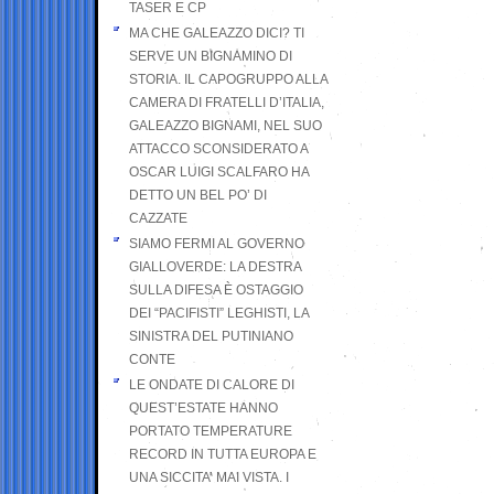
TASER E CP
MA CHE GALEAZZO DICI? TI
SERVE UN BIGNAMINO DI
STORIA. IL CAPOGRUPPO ALLA
CAMERA DI FRATELLI D’ITALIA,
GALEAZZO BIGNAMI, NEL SUO
ATTACCO SCONSIDERATO A
OSCAR LUIGI SCALFARO HA
DETTO UN BEL PO’ DI
CAZZATE
SIAMO FERMI AL GOVERNO
GIALLOVERDE: LA DESTRA
SULLA DIFESA È OSTAGGIO
DEI “PACIFISTI” LEGHISTI, LA
SINISTRA DEL PUTINIANO
CONTE
LE ONDATE DI CALORE DI
QUEST’ESTATE HANNO
PORTATO TEMPERATURE
RECORD IN TUTTA EUROPA E
UNA SICCITA’ MAI VISTA. I