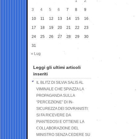
1
2
3
4
5
6
7
8
9
10
11
12
13
14
15
16
17
18
19
20
21
22
23
24
25
26
27
28
29
30
31
« Lug
Leggi gli ultimi articoli
inseriti
IL BLITZ DI SILVIA SALIS AL
VIMINALE CHE SPIAZZA LA
PROPAGANDA SULLA
“PERCEZIONE” DI IN-
SICUREZZA DEI SOVRANISTI:
SI FA RICEVERE DA
PIANTEDOSI E OTTIENE LA
COLLABORAZIONE DEL
MINISTRO SENZA CEDERE SU