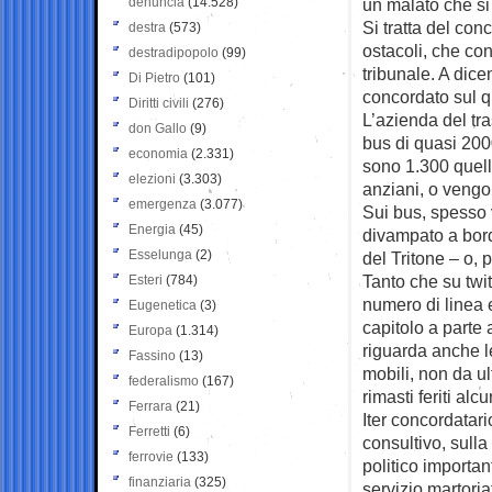
denuncia
(14.528)
un malato che si
Si tratta del conc
destra
(573)
ostacoli, che con
destradipopolo
(99)
tribunale. A dice
Di Pietro
(101)
concordato sul q
Diritti civili
(276)
L’azienda del tra
don Gallo
(9)
bus di quasi 20
economia
(2.331)
sono 1.300 quelli
elezioni
(3.303)
anziani, o vengo
emergenza
(3.077)
Sui bus, spesso 
Energia
(45)
divampato a bord
Esselunga
(2)
del Tritone – o, 
Tanto che su twi
Esteri
(784)
numero di linea e
Eugenetica
(3)
capitolo a parte 
Europa
(1.314)
riguarda anche l
Fassino
(13)
mobili, non da u
federalismo
(167)
rimasti feriti alcu
Ferrara
(21)
Iter concordatar
Ferretti
(6)
consultivo, sull
ferrovie
(133)
politico important
finanziaria
(325)
servizio martoria