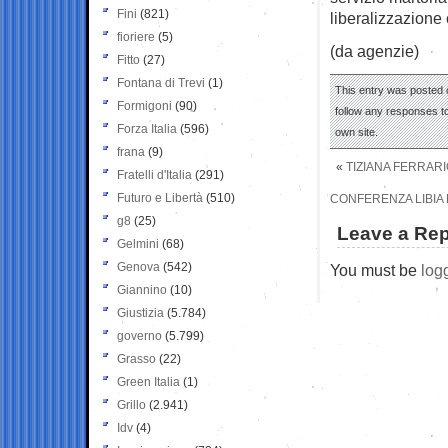
Fini
(821)
liberalizzazione
fioriere
(5)
(da agenzie)
Fitto
(27)
Fontana di Trevi
(1)
This entry was posted 
Formigoni
(90)
follow any responses to
Forza Italia
(596)
own site.
frana
(9)
«
TIZIANA FERRARI
Fratelli d'Italia
(291)
Futuro e Libertà
(510)
CONFERENZA LIBIA 
g8
(25)
Leave a Rep
Gelmini
(68)
Genova
(542)
You must be
log
Giannino
(10)
Giustizia
(5.784)
governo
(5.799)
Grasso
(22)
Green Italia
(1)
Grillo
(2.941)
Idv
(4)