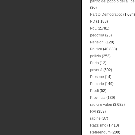
partito del popolo della libe
(30)
Partito Democratico
(1.034)
PD
(1.188)
PdL
(2.781)
pedofilia
(25)
Pensioni
(129)
Politica
(40.833)
polizia
(253)
Porto
(12)
povertà
(502)
Presepe
(14)
Primarie
(149)
Prodi
(52)
Provincia
(139)
radici e valori
(3.682)
RAI
(359)
rapine
(37)
Razzismo
(1.410)
Referendum
(200)