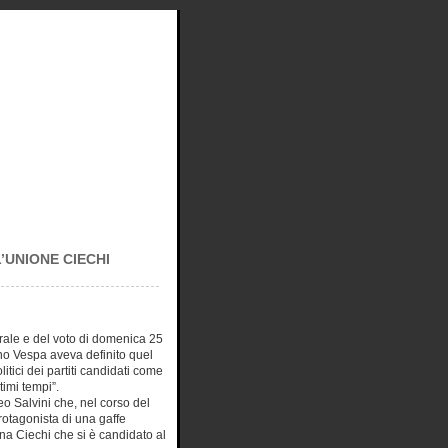
L’UNIONE CIECHI
orale e del voto di domenica 25
uno Vespa aveva definito quel
itici dei partiti candidati come
timi tempi”.
eo Salvini che, nel corso del
rotagonista di una gaffe
na Ciechi che si è candidato al