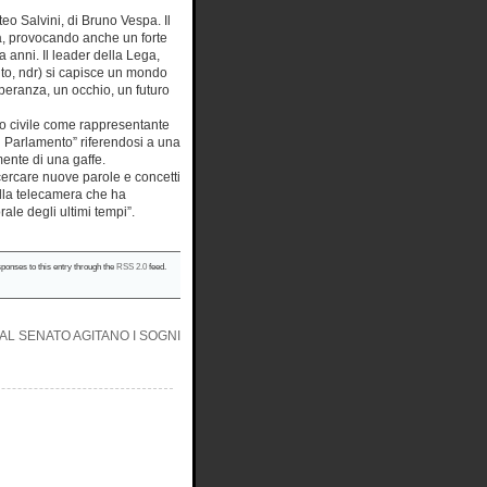
eo Salvini, di Bruno Vespa. Il
a, provocando anche un forte
a anni. Il leader della Lega,
uto, ndr) si capisce un mondo
peranza, un occhio, un futuro
do civile come rappresentante
in Parlamento” riferendosi a una
ente di una gaffe.
 cercare nuove parole e concetti
ella telecamera che ha
le degli ultimi tempi”.
sponses to this entry through the
RSS 2.0
feed.
AL SENATO AGITANO I SOGNI