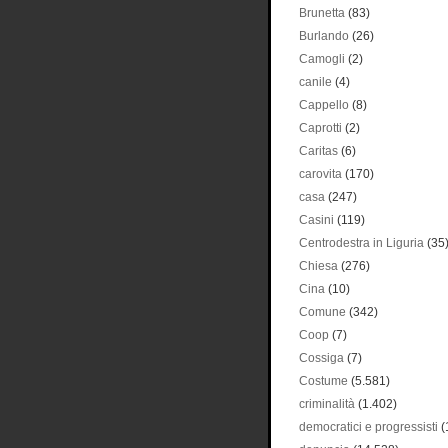
Brunetta
(83)
Burlando
(26)
Camogli
(2)
canile
(4)
Cappello
(8)
Caprotti
(2)
Caritas
(6)
carovita
(170)
casa
(247)
Casini
(119)
Centrodestra in Liguria
(35
Chiesa
(276)
Cina
(10)
Comune
(342)
Coop
(7)
Cossiga
(7)
Costume
(5.581)
criminalità
(1.402)
democratici e progressisti
(