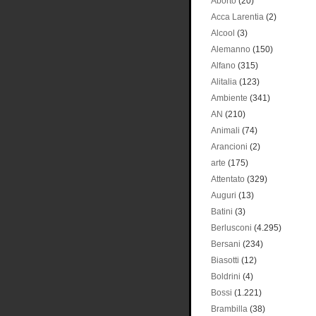
Aborto
(20)
Acca Larentia
(2)
Alcool
(3)
Alemanno
(150)
Alfano
(315)
Alitalia
(123)
Ambiente
(341)
AN
(210)
Animali
(74)
Arancioni
(2)
arte
(175)
Attentato
(329)
Auguri
(13)
Batini
(3)
Berlusconi
(4.295)
Bersani
(234)
Biasotti
(12)
Boldrini
(4)
Bossi
(1.221)
Brambilla
(38)