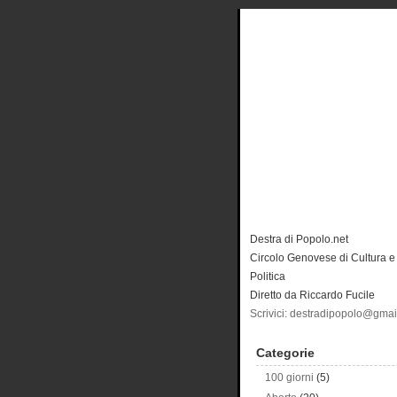
Destra di Popolo.net
Circolo Genovese di Cultura e
Politica
Diretto da Riccardo Fucile
Scrivici: destradipopolo@gma
Categorie
100 giorni
(5)