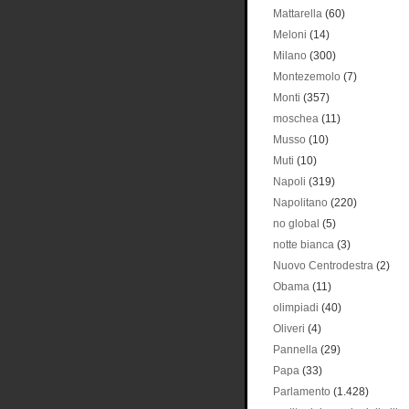
Mattarella
(60)
Meloni
(14)
Milano
(300)
Montezemolo
(7)
Monti
(357)
moschea
(11)
Musso
(10)
Muti
(10)
Napoli
(319)
Napolitano
(220)
no global
(5)
notte bianca
(3)
Nuovo Centrodestra
(2)
Obama
(11)
olimpiadi
(40)
Oliveri
(4)
Pannella
(29)
Papa
(33)
Parlamento
(1.428)