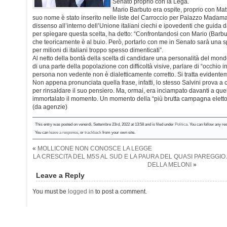
Senato proprio con la Lega.
Mario Barbuto era ospite, proprio con Matt
suo nome è stato inserito nelle liste del Carroccio per Palazzo Madam
dissenso all’interno dell’Unione italiani ciechi e ipovedenti che guida d
per spiegare questa scelta, ha detto: “Confrontandosi con Mario (Barb
che teoricamente è al buio. Però, portarlo con me in Senato sarà una s
per milioni di italiani troppo spesso dimenticati”.
Al netto della bontà della scelta di candidare una personalità del mon
di una parte della popolazione con difficoltà visive, parlare di “occhio 
persona non vedente non è dialetticamente corretto. Si tratta evidentem
Non appena pronunciata quella frase, infatti, lo stesso Salvini prova a
per rinsaldare il suo pensiero. Ma, ormai, era inciampato davanti a qu
immortalato il momento. Un momento della “più brutta campagna elettora
(da agenzie)
This entry was posted on venerdì, Settembre 23rd, 2022 at 13:58 and is filed under
Politica
. You can follow any re
You can
leave a response
, or
trackback
from your own site.
«
MOLLICONE NON CONOSCE LA LEGGE
LA CRESCITA DEL M5S AL SUD E LA PAURA DEL QUASI PAREGGIO 
DELLA MELONI
»
Leave a Reply
You must be
logged in
to post a comment.