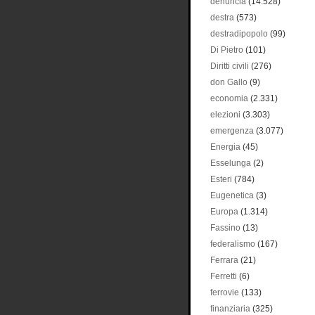
denuncia
(14.528)
destra
(573)
destradipopolo
(99)
Di Pietro
(101)
Diritti civili
(276)
don Gallo
(9)
economia
(2.331)
elezioni
(3.303)
emergenza
(3.077)
Energia
(45)
Esselunga
(2)
Esteri
(784)
Eugenetica
(3)
Europa
(1.314)
Fassino
(13)
federalismo
(167)
Ferrara
(21)
Ferretti
(6)
ferrovie
(133)
finanziaria
(325)