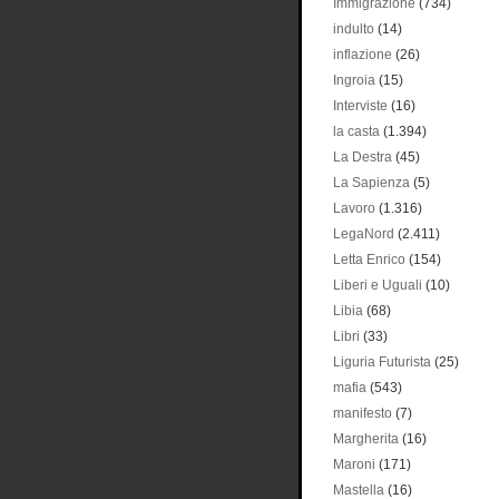
Immigrazione
(734)
indulto
(14)
inflazione
(26)
Ingroia
(15)
Interviste
(16)
la casta
(1.394)
La Destra
(45)
La Sapienza
(5)
Lavoro
(1.316)
LegaNord
(2.411)
Letta Enrico
(154)
Liberi e Uguali
(10)
Libia
(68)
Libri
(33)
Liguria Futurista
(25)
mafia
(543)
manifesto
(7)
Margherita
(16)
Maroni
(171)
Mastella
(16)