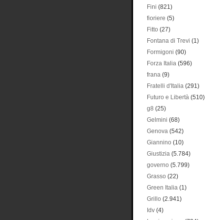
Fini
(821)
fioriere
(5)
Fitto
(27)
Fontana di Trevi
(1)
Formigoni
(90)
Forza Italia
(596)
frana
(9)
Fratelli d'Italia
(291)
Futuro e Libertà
(510)
g8
(25)
Gelmini
(68)
Genova
(542)
Giannino
(10)
Giustizia
(5.784)
governo
(5.799)
Grasso
(22)
Green Italia
(1)
Grillo
(2.941)
Idv
(4)