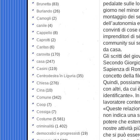
pedalate sulle lo
Brunetta
(83)
giorno nel minor 
Burlando
(26)
montaggio dei se
Camogli
(2)
dell’autonomia e
canile
(4)
convinti di cose 
Cappello
(8)
imprenditori di sé
Caprotti
(2)
community sui soc
Caritas
(6)
da casa.
carovita
(170)
Gli scritti del g
casa
(247)
Secondo Giorgio F
Sapienza di Roma
Casini
(119)
concetto della f
Centrodestra in Liguria
(35)
Quindi, possiamo
Chiesa
(276)
con altri, da cu
Cina
(10)
identificante». I
Comune
(342)
lavoratore conte
Coop
(7)
«Queste relazion
Cossiga
(7)
non indica una s
Costume
(5.581)
potere che ester
criminalità
(1.402)
nostre attività p
democratici e progressisti
(19)
che si può esser