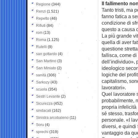
Il fallimento no
Regione
(344)
Tanto tristi, ma 
Renzi
(1.521)
fanno fatica a se
Repetto
(46)
condizione di sfru
Rifiuti
(84)
questo a causa d
rom
(13)
La più grande vit
Roma
(1.125)
quella di aver fa
Rutelli
(9)
questione stretta
san gottardo
(4)
fallisca, come di
San Martino
(3)
dell’individuo», 
ideologico secon
San Miniato
(2)
logiche del profi
sanità
(306)
capitalismo, sono
Sarkozy
(43)
lavoratori».
scuola
(354)
Quel lavoratore s
Sestri Levante
(2)
probabilmente, n
Sicurezza
(452)
propria infelicit
sindacati
(162)
sé stesso, trasfo
Sinistra arcobaleno
(11)
personale. «I la
Soru
(4)
diversi, e quindi 
sprechi
(319)
vantaggio da que