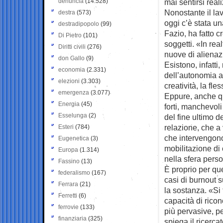
denuncia
(14.528)
mai sentirsi real
Nonostante il lav
destra
(573)
oggi c’è stata u
destradipopolo
(99)
Fazio, ha fatto c
Di Pietro
(101)
soggetti. «In rea
Diritti civili
(276)
nuove di alienaz
don Gallo
(9)
Esistono, infatti
economia
(2.331)
dell’autonomia ai
elezioni
(3.303)
creatività, la fle
emergenza
(3.077)
Eppure, anche que
Energia
(45)
forti, manchevoli
Esselunga
(2)
del fine ultimo d
relazione, che a 
Esteri
(784)
che intervengono
Eugenetica
(3)
mobilitazione di
Europa
(1.314)
nella sfera pers
Fassino
(13)
È proprio per que
federalismo
(167)
casi di burnout s
Ferrara
(21)
la sostanza. «Si
Ferretti
(6)
capacità di rico
ferrovie
(133)
più pervasive, p
finanziaria
(325)
spiega il ricerc