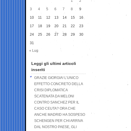
1
2
3
4
5
6
7
8
9
10
11
12
13
14
15
16
17
18
19
20
21
22
23
24
25
26
27
28
29
30
31
« Lug
Leggi gli ultimi articoli
inseriti
GRAZIE GIORGIA! L’UNICO
EFFETTO CONCRETO DELLA
CRISI DIPLOMATICA
SCATENATA DA MELONI
CONTRO SANCHEZ PER IL
CASO CEUTA? ORA CHE
ANCHE MADRID HA SOSPESO
SCHENGEN PER CHI ARRIVA
DAL NOSTRO PAESE, GLI