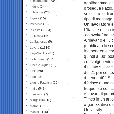
Immigrazione
(734)
neoliberismo, che
indulto
(14)
prosegue Fazio, i
inflazione
(26)
solo il frutto di
Ingroia
(15)
tipo di messaggi 
Un lavoratore su
Interviste
(16)
L’Italia è ultima
la casta
(1.394)
“coinvolte” nel p
La Destra
(45)
A rilevarlo è l’u
La Sapienza
(5)
pubblicato lo sc
Lavoro
(1.316)
indipendente che 
LegaNord
(2.411)
quindi al 38° po
Letta Enrico
(154)
coinvolgimento d
Liberi e Uguali
(10)
risultato si avvi
Libia
(68)
del 21 per cento
Libri
(33)
dipendenti”? Si t
riferisce a una 
Liguria Futurista
(25)
frequenza con cui
mafia
(543)
e trovare il propr
manifesto
(7)
Times in un arti
Margherita
(16)
organizzativa e 
Maroni
(171)
University.
Mastella
(16)