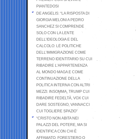
PIANTEDOSI
DE ANGELIS: “LA RISPOSTA DI
GIORGIA MELONI A PEDRO
SANCHEZ SI COMPRENDE
SOLO CON LA LENTE
DELL’IDEOLOGIA E DEL
CALCOLO: LE POLITICHE
DELL’IMMIGRAZIONE COME
TERRENO IDENTITARIO SU CUI
RIBADIRE L’APPARTENENZA
AL MONDO MAGA E COME
CONTINUAZIONE DELLA
POLITICA INTERNA CON ALTRI
MEZZI. INSOMMA, TRUMP CUI
RIBADIRE FEDELTÀ, VOX CUI
DARE SOSTEGNO, VANNACCI
CUI TOGLIERE SPAZIO”
“CRISTO NON ABITA NEI
PALAZZI DEL POTERE, MA SI
IDENTIFICA CON CHI È
AFFAMATO, FORESTIERO O