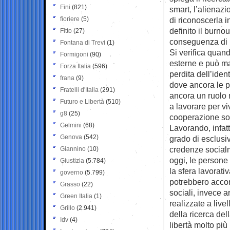
Fini
(821)
smart, l’alienazi
fioriere
(5)
di riconoscerla 
definito il burn
Fitto
(27)
conseguenza di u
Fontana di Trevi
(1)
Si verifica quand
Formigoni
(90)
esterne e può man
Forza Italia
(596)
perdita dell’iden
frana
(9)
dove ancora le pe
Fratelli d'Italia
(291)
ancora un ruolo 
Futuro e Libertà
(510)
a lavorare per vi
g8
(25)
cooperazione soc
Gelmini
(68)
Lavorando, infatt
Genova
(542)
grado di esclusiv
credenze socialm
Giannino
(10)
oggi, le persone 
Giustizia
(5.784)
la sfera lavorat
governo
(5.799)
potrebbero accont
Grasso
(22)
sociali, invece a
Green Italia
(1)
realizzate a live
Grillo
(2.941)
della ricerca del
Idv
(4)
libertà molto pi