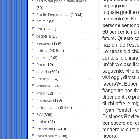
partito del popolo della libertà
la peggiore.
(30)
u quale gradino d
Partito Democratico
(1.034)
momento?». Nella
PD
(1.188)
persone sentono 
PdL
(2.781)
60 per cento non
pedofilia
(25)
futuro. Questo co
Pensioni
(129)
nazioni dell’est
Politica
(40.855)
Lo stress è dichi
cento si dichiara
polizia
(253)
un’altra classifi
Porto
(12)
seguente: «Pensan
povertà
(502)
vivi oggi, dires
Presepe
(14)
lavoro?». Ebbene,
Primarie
(149)
frangente positi
Prodi
(52)
dipendenti, è pr
Provincia
(139)
di chi offre le mi
radici e valori
(3.682)
Ryan Pendell, ch
RAI
(359)
Business Review.
rapine
(37)
benessere dei dip
rendere la cura 
Razzismo
(1.410)
lavoro.
Referendum
(200)