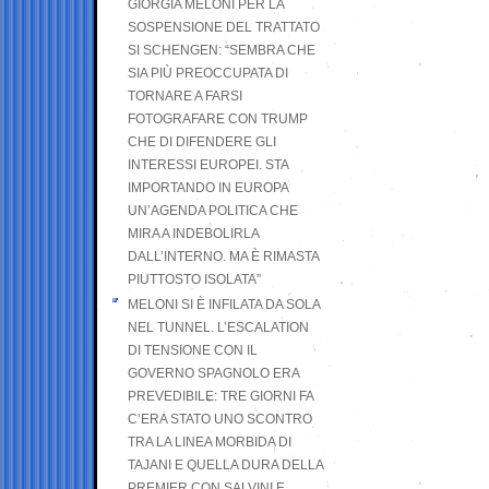
GIORGIA MELONI PER LA
SOSPENSIONE DEL TRATTATO
SI SCHENGEN: “SEMBRA CHE
SIA PIÙ PREOCCUPATA DI
TORNARE A FARSI
FOTOGRAFARE CON TRUMP
CHE DI DIFENDERE GLI
INTERESSI EUROPEI. STA
IMPORTANDO IN EUROPA
UN’AGENDA POLITICA CHE
MIRA A INDEBOLIRLA
DALL’INTERNO. MA È RIMASTA
PIUTTOSTO ISOLATA”
MELONI SI È INFILATA DA SOLA
NEL TUNNEL. L’ESCALATION
DI TENSIONE CON IL
GOVERNO SPAGNOLO ERA
PREVEDIBILE: TRE GIORNI FA
C’ERA STATO UNO SCONTRO
TRA LA LINEA MORBIDA DI
TAJANI E QUELLA DURA DELLA
PREMIER CON SALVINI E