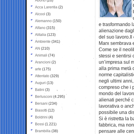
Aborto
(20)
Acca Larentia
(2)
Alcool
(3)
Alemanno
(150)
e trasformando l
Alfano
(315)
alienazione dagli
Alitalia
(123)
del suo lavoro.Il
Ambiente
(341)
Marx sembrava e
AN
(210)
Come se il neolib
stessi e sentirsi
Animali
(74)
un’impresa sul m
Arancioni
(2)
alla prima metà 
arte
(175)
norme capitalist
Attentato
(329)
negli ultimi anni
Auguri
(13)
compreso che i p
Batini
(3)
mondo del lavoro
Berlusconi
(4.295)
alienati perché c
Bersani
(234)
lavorativa o anc
Biasotti
(12)
possibile una dis
Boldrini
(4)
Si è ristretta la
Bossi
(1.221)
fabbrica, ma non
pensare alle centi
Brambilla
(38)