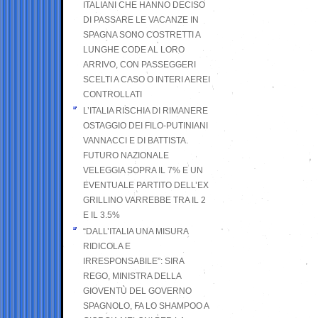
ITALIANI CHE HANNO DECISO
DI PASSARE LE VACANZE IN
SPAGNA SONO COSTRETTI A
LUNGHE CODE AL LORO
ARRIVO, CON PASSEGGERI
SCELTI A CASO O INTERI AEREI
CONTROLLATI
L’ITALIA RISCHIA DI RIMANERE
OSTAGGIO DEI FILO-PUTINIANI
VANNACCI E DI BATTISTA.
FUTURO NAZIONALE
VELEGGIA SOPRA IL 7% E UN
EVENTUALE PARTITO DELL’EX
GRILLINO VARREBBE TRA IL 2
E IL 3.5%
“DALL’ITALIA UNA MISURA
RIDICOLA E
IRRESPONSABILE”: SIRA
REGO, MINISTRA DELLA
GIOVENTÙ DEL GOVERNO
SPAGNOLO, FA LO SHAMPOO A