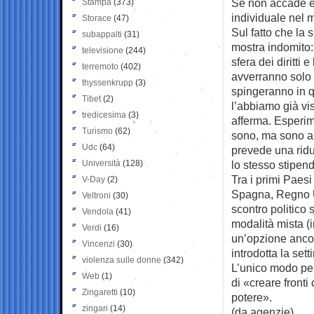
Se non accade è 
Stampa
(373)
individuale nel 
Storace
(47)
Sul fatto che la
subappalti
(31)
mostra indomito:
televisione
(244)
sfera dei diritti
terremoto
(402)
avverranno solo 
thyssenkrupp
(3)
spingeranno in 
Tibet
(2)
l’abbiamo già vis
tredicesima
(3)
afferma. Esperim
Turismo
(62)
sono, ma sono an
Udc
(64)
prevede una ridu
Università
(128)
lo stesso stipend
Tra i primi Paesi
V-Day
(2)
Spagna, Regno Uni
Veltroni
(30)
scontro politico 
Vendola
(41)
modalità mista (i
Verdi
(16)
un’opzione ancora
Vincenzi
(30)
introdotta la set
violenza sulle donne
(342)
L’unico modo per
Web
(1)
di «creare fronti
Zingaretti
(10)
potere».
zingari
(14)
(da agenzie)