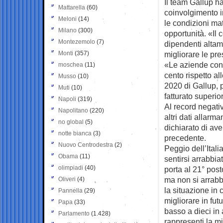
Il team Gallup h
Mattarella
(60)
coinvolgimento i
Meloni
(14)
le condizioni mat
Milano
(300)
opportunità. «Il
Montezemolo
(7)
dipendenti altam
Monti
(357)
migliorare le pre
«Le aziende con d
moschea
(11)
cento rispetto al
Musso
(10)
2020 di Gallup, p
Muti
(10)
fatturato superio
Napoli
(319)
Al record negati
Napolitano
(220)
altri dati allarma
no global
(5)
dichiarato di ave
notte bianca
(3)
precedente.
Nuovo Centrodestra
(2)
Peggio dell’Itali
Obama
(11)
sentirsi arrabbiat
olimpiadi
(40)
porta al 21° posto
ma non si arrab
Oliveri
(4)
la situazione i
Pannella
(29)
migliorare in fu
Papa
(33)
basso a dieci in
Parlamento
(1.428)
rappresenti la mi