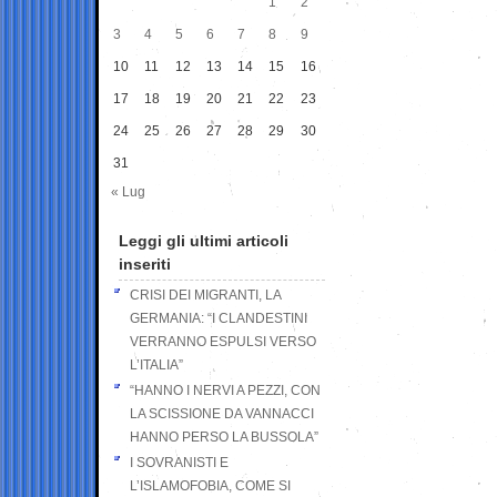
1
2
3
4
5
6
7
8
9
10
11
12
13
14
15
16
17
18
19
20
21
22
23
24
25
26
27
28
29
30
31
« Lug
Leggi gli ultimi articoli
inseriti
CRISI DEI MIGRANTI, LA
GERMANIA: “I CLANDESTINI
VERRANNO ESPULSI VERSO
L’ITALIA”
“HANNO I NERVI A PEZZI, CON
LA SCISSIONE DA VANNACCI
HANNO PERSO LA BUSSOLA”
I SOVRANISTI E
L’ISLAMOFOBIA, COME SI