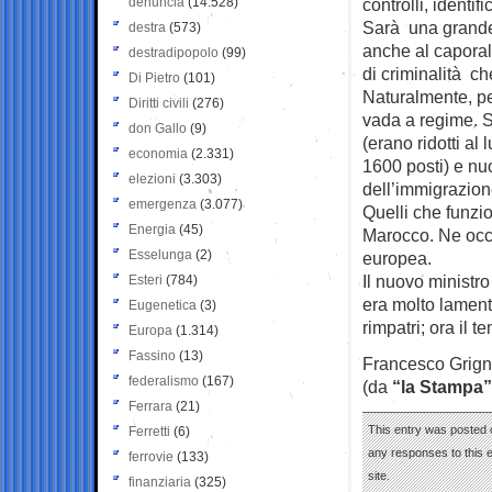
denuncia
(14.528)
controlli, identi
Sarà una grande 
destra
(573)
anche al caporal
destradipopolo
(99)
di criminalità ch
Di Pietro
(101)
Naturalmente, pe
Diritti civili
(276)
vada a regime. S
don Gallo
(9)
(erano ridotti al
economia
(2.331)
1600 posti) e nu
elezioni
(3.303)
dell’immigrazion
emergenza
(3.077)
Quelli che funzi
Energia
(45)
Marocco. Ne occor
Esselunga
(2)
europea.
Il nuovo ministro
Esteri
(784)
era molto lament
Eugenetica
(3)
rimpatri; ora il 
Europa
(1.314)
Fassino
(13)
Francesco Grigne
federalismo
(167)
(da
“la Stampa”
Ferrara
(21)
This entry was posted 
Ferretti
(6)
any responses to this 
ferrovie
(133)
site.
finanziaria
(325)