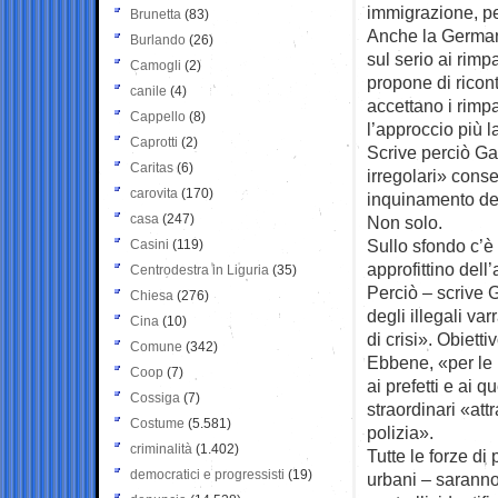
immigrazione, per
Brunetta
(83)
Anche la Germani
Burlando
(26)
sul serio ai rimp
Camogli
(2)
propone di ricont
canile
(4)
accettano i rimpa
Cappello
(8)
l’approccio più l
Caprotti
(2)
Scrive perciò Gab
Caritas
(6)
irregolari» conse
carovita
(170)
inquinamento del
casa
(247)
Non solo.
Sullo sfondo c’è 
Casini
(119)
approfittino dell
Centrodestra in Liguria
(35)
Perciò – scrive G
Chiesa
(276)
degli illegali v
Cina
(10)
di crisi». Obietti
Comune
(342)
Ebbene, «per le 
Coop
(7)
ai prefetti e ai 
Cossiga
(7)
straordinari «att
Costume
(5.581)
polizia».
criminalità
(1.402)
Tutte le forze di 
democratici e progressisti
(19)
urbani – saranno