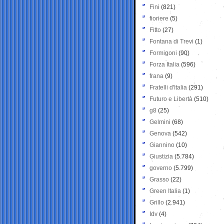
Fini
(821)
fioriere
(5)
Fitto
(27)
Fontana di Trevi
(1)
Formigoni
(90)
Forza Italia
(596)
frana
(9)
Fratelli d'Italia
(291)
Futuro e Libertà
(510)
g8
(25)
Gelmini
(68)
Genova
(542)
Giannino
(10)
Giustizia
(5.784)
governo
(5.799)
Grasso
(22)
Green Italia
(1)
Grillo
(2.941)
Idv
(4)