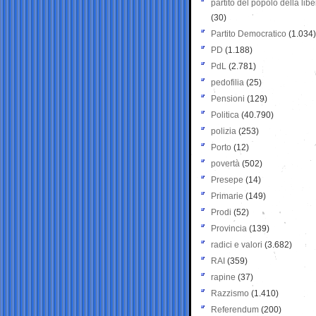
partito del popolo della libe
(30)
Partito Democratico
(1.034)
PD
(1.188)
PdL
(2.781)
pedofilia
(25)
Pensioni
(129)
Politica
(40.790)
polizia
(253)
Porto
(12)
povertà
(502)
Presepe
(14)
Primarie
(149)
Prodi
(52)
Provincia
(139)
radici e valori
(3.682)
RAI
(359)
rapine
(37)
Razzismo
(1.410)
Referendum
(200)