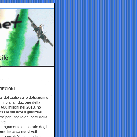
REGIONI
tà del taglio sulle detrazioni e
li, no alla riduzione della
i 600 milioni nel 2013, no
asse sui ricorsi giudiziari.
o per il taglio dei costi della
locali.
allungamento dell’orario degli
erno incassa nuovi veti
Legge di Stabilità , oltre alla