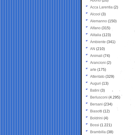
Aborto
(20)
Acca Larentia
(2)
Alcool
(3)
Alemanno
(150)
Alfano
(315)
Alitalia
(123)
Ambiente
(341)
AN
(210)
Animali
(74)
Arancioni
(2)
arte
(175)
Attentato
(329)
Auguri
(13)
Batini
(3)
Berlusconi
(4.295)
Bersani
(234)
Biasotti
(12)
Boldrini
(4)
Bossi
(1.221)
Brambilla
(38)