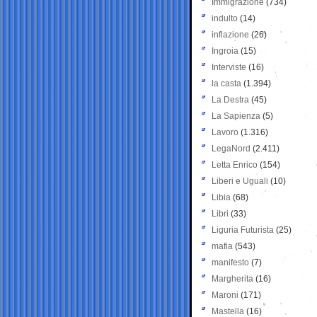
Immigrazione
(734)
indulto
(14)
inflazione
(26)
Ingroia
(15)
Interviste
(16)
la casta
(1.394)
La Destra
(45)
La Sapienza
(5)
Lavoro
(1.316)
LegaNord
(2.411)
Letta Enrico
(154)
Liberi e Uguali
(10)
Libia
(68)
Libri
(33)
Liguria Futurista
(25)
mafia
(543)
manifesto
(7)
Margherita
(16)
Maroni
(171)
Mastella
(16)