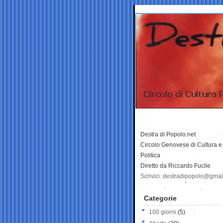
Destra di Popolo.net
Circolo Genovese di Cultura e
Politica
Diretto da Riccardo Fucile
Scrivici: destradipopolo@gma
Categorie
100 giorni
(5)