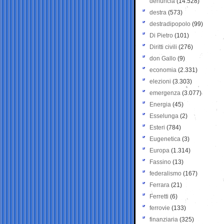
denuncia
(14.528)
destra
(573)
destradipopolo
(99)
Di Pietro
(101)
Diritti civili
(276)
don Gallo
(9)
economia
(2.331)
elezioni
(3.303)
emergenza
(3.077)
Energia
(45)
Esselunga
(2)
Esteri
(784)
Eugenetica
(3)
Europa
(1.314)
Fassino
(13)
federalismo
(167)
Ferrara
(21)
Ferretti
(6)
ferrovie
(133)
finanziaria
(325)