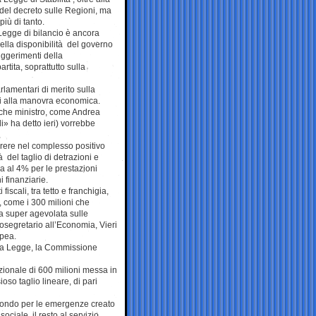
del decreto sulle Regioni, ma
iù di tanto.
Legge di bilancio è ancora
della disponibilità del governo
uggerimenti della
rtita, soprattutto sulla
lamentari di merito sulla
iti alla manovra economica.
lche ministro, come Andrea
i» ha detto ieri) vorrebbe
ere nel complesso positivo
 del taglio di detrazioni e
va al 4% per le prestazioni
i finanziarie.
scali, tra tetto e franchigia,
i, come i 300 milioni che
a super agevolata sulle
tosegretario all’Economia, Vieri
opea.
alla Legge, la Commissione
zionale di 600 milioni messa in
oso taglio lineare, di pari
 Fondo per le emergenze creato
ociale, il resto al servizio