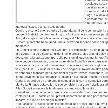
bocciatura secca 
non si scompone p
Il cammino della 
lungo, e al di là 
a considerare i s
maggioranza, la pa
manovra fiscale, è ancora tutta aperta.
Quel che è certo è che i pareri e gli emendamenti delle commissioni par
Legge di Stabilità confermano fin qui le forti critiche espresse dai part
Anzi, stravolgono completamente la Legge di Stabilità che anche qua
Riccardi («sarebbe bello rimodulare le detrazioni tenendo conto dei figl
modificare.
La Commissione Finanze della Camera, per cominciare, ha dato un par
alla Legge, ma ad alcune condizioni molto precise: stop alla retroattività
deduzioni, alla tassazione Irpef delle pensioni di guerra, mantenere l’I
delle cooperative sociali, una revisione della Tobin Tax sulle transazion
Non è roba da poco conto, considerato che la sola manovra sugli sconti fi
vale, per il 2013, 2 miliardi di euro, che bisognerà trovare da altre part
verrebbero a mancare per le pensioni di guerra. Invece, mantenere l’Iv
cooperative che assistono anziani, disabili e disadattati, secondo il sot
Ceriani, creerebbe un problema di compatibilità con la normativa eur
Mentre la Finanze dettava ieri le sue condizioni per dare il via libera 
Affari Sociali smontava letteralmente la manovra sulla sanità .
Cancellando con un colpo di penna la riduzione del Fondi sanitario na
conto per il 2013, sostituendo i previsti risparmi con un ben poco fantasi
importo, al bilancio dei singoli ministeri.
Non bastasse, la stessa commissione ha di fatto prosciugato il nuovo
a Palazzo Chigi di 900 milioni: 400 ai non autosufficienti, 450 al Fondo s