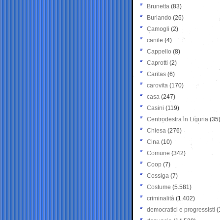
Brunetta
(83)
Burlando
(26)
Camogli
(2)
canile
(4)
Cappello
(8)
Caprotti
(2)
Caritas
(6)
carovita
(170)
casa
(247)
Casini
(119)
Centrodestra in Liguria
(35
Chiesa
(276)
Cina
(10)
Comune
(342)
Coop
(7)
Cossiga
(7)
Costume
(5.581)
criminalità
(1.402)
democratici e progressisti
(