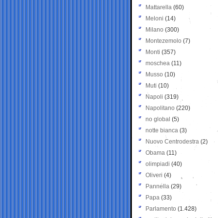
Mattarella
(60)
Meloni
(14)
Milano
(300)
Montezemolo
(7)
Monti
(357)
moschea
(11)
Musso
(10)
Muti
(10)
Napoli
(319)
Napolitano
(220)
no global
(5)
notte bianca
(3)
Nuovo Centrodestra
(2)
Obama
(11)
olimpiadi
(40)
Oliveri
(4)
Pannella
(29)
Papa
(33)
Parlamento
(1.428)