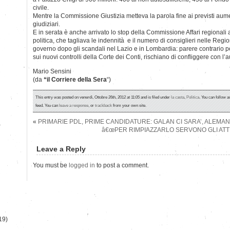
civile.
Mentre la Commissione Giustizia metteva la parola fine ai previsti aumen
giudiziari.
E in serata è anche arrivato lo stop della Commissione Affari regionali a
politica, che tagliava le indennità e il numero di consiglieri nelle Region
governo dopo gli scandali nel Lazio e in Lombardia: parere contrario p
sui nuovi controlli della Corte dei Conti, rischiano di confliggere con l
Mario Sensini
(da
“il Corriere della Sera
“)
This entry was posted on venerdì, Ottobre 26th, 2012 at 11:05 and is filed under
la casta
,
Politica
. You can follow a
feed. You can
leave a response
, or
trackback
from your own site.
«
PRIMARIE PDL, PRIME CANDIDATURE: GALAN CI SARA’, ALEMAN
)
â€œPER RIMPIAZZARLO SERVONO GLI ATTR
Leave a Reply
You must be
logged in
to post a comment.
19)