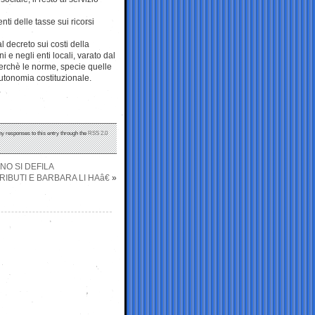
ti delle tasse sui ricorsi
l decreto sui costi della
i e negli enti locali, varato dal
erchè le norme, specie quelle
’autonomia costituzionale.
ny responses to this entry through the
RSS 2.0
NO SI DEFILA
IBUTI E BARBARA LI HAâ€
»