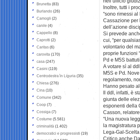
nell’ufficio giudi
Brunetta
(83)
Inoltre, tutti i p
Burlando
(26)
“sono rimessi al 
Camogli
(2)
Cassazione per l
canile
(4)
dell’azione disc
Cappello
(8)
Si prevede anche 
cui, “per qualsi
Caprotti
(2)
volontario del m
Caritas
(6)
proprie funzioni 
carovita
(170)
Pd e M5S battuti
casa
(247)
A votare sì al dd
Casini
(119)
M5S e Pd. Nove a
Centrodestra in Liguria
(35)
regolamento, non
Chiesa
(276)
Hanno pesato al
Cina
(10)
Il ddl, infatti, è
Comune
(342)
giunta delle ele
Coop
(7)
esponenti della 
Casson, relatore
Cossiga
(7)
“Una nuova legge
Costume
(5.581)
la magistratura 
criminalità
(1.402)
Lega-Gal-Scelta 
democratici e progressisti
(19)
Critico anche Dan