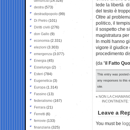
denuncia
(14.528)
lede la libertà 
destra
(573)
del testo è tropp
destradipopolo
(99)
Oltre al problema
Di Pietro
(101)
politico, il temp
Diritti civili
(276)
il sospetto che s
don Gallo
(9)
magistratura per 
economia
(2.331)
In molti hanno gi
vigore il giudic
elezioni
(3.303)
procedimento disc
emergenza
(3.077)
Energia
(45)
(da “
il Fatto Qu
Esselunga
(2)
Esteri
(784)
This entry was posted 
Eugenetica
(3)
any responses to this 
site.
Europa
(1.314)
Fassino
(13)
«
NON LA CHIAMANO
federalismo
(167)
INCONTINENTE: 
Ferrara
(21)
Leave a Rep
Ferretti
(6)
ferrovie
(133)
You must be
log
finanziaria
(325)