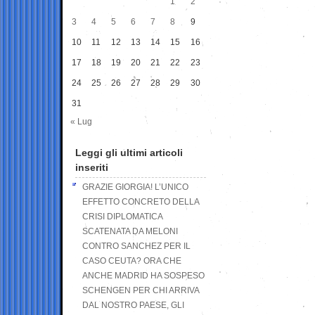
1
2
3
4
5
6
7
8
9
10
11
12
13
14
15
16
17
18
19
20
21
22
23
24
25
26
27
28
29
30
31
« Lug
Leggi gli ultimi articoli
inseriti
GRAZIE GIORGIA! L’UNICO
EFFETTO CONCRETO DELLA
CRISI DIPLOMATICA
SCATENATA DA MELONI
CONTRO SANCHEZ PER IL
CASO CEUTA? ORA CHE
ANCHE MADRID HA SOSPESO
SCHENGEN PER CHI ARRIVA
DAL NOSTRO PAESE, GLI