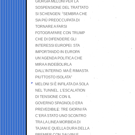
GIORGIA MELONI PER LA
SOSPENSIONE DEL TRATTATO
SI SCHENGEN: “SEMBRA CHE
SIA PIÙ PREOCCUPATA DI
TORNARE A FARSI
FOTOGRAFARE CON TRUMP
CHE DI DIFENDERE GLI
INTERESSI EUROPEI. STA
IMPORTANDO IN EUROPA
UN’AGENDA POLITICA CHE
MIRA A INDEBOLIRLA
DALL’INTERNO. MA È RIMASTA
PIUTTOSTO ISOLATA”
MELONI SI È INFILATA DA SOLA
NEL TUNNEL. L’ESCALATION
DI TENSIONE CON IL
GOVERNO SPAGNOLO ERA
PREVEDIBILE: TRE GIORNI FA
C’ERA STATO UNO SCONTRO
TRA LA LINEA MORBIDA DI
TAJANI E QUELLA DURA DELLA
PREMIER CON SALVINI E