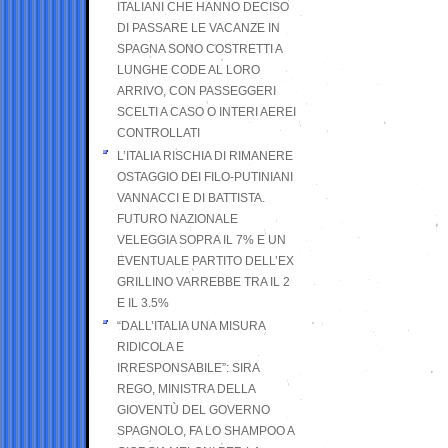
ITALIANI CHE HANNO DECISO
DI PASSARE LE VACANZE IN
SPAGNA SONO COSTRETTI A
LUNGHE CODE AL LORO
ARRIVO, CON PASSEGGERI
SCELTI A CASO O INTERI AEREI
CONTROLLATI
L’ITALIA RISCHIA DI RIMANERE
OSTAGGIO DEI FILO-PUTINIANI
VANNACCI E DI BATTISTA.
FUTURO NAZIONALE
VELEGGIA SOPRA IL 7% E UN
EVENTUALE PARTITO DELL’EX
GRILLINO VARREBBE TRA IL 2
E IL 3.5%
“DALL’ITALIA UNA MISURA
RIDICOLA E
IRRESPONSABILE”: SIRA
REGO, MINISTRA DELLA
GIOVENTÙ DEL GOVERNO
SPAGNOLO, FA LO SHAMPOO A