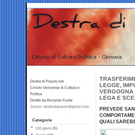
TRASFERIME
Destra di Popolo.net
LEGGE, IMP
Circolo Genovese di Cultura e
VERGOGNA P
Politica
LEGA E SCE
Diretto da Riccardo Fucile
Scrivici: destradipopolo@gmail.com
PREVEDE SANZ
COMPORTAMENT
Categorie
QUALI SAREBB
100 giorni
(5)