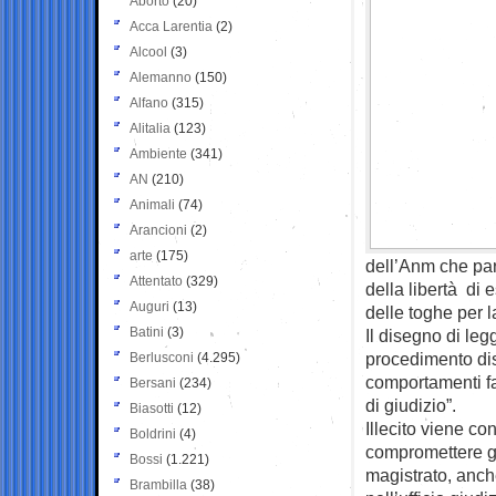
Aborto
(20)
Acca Larentia
(2)
Alcool
(3)
Alemanno
(150)
Alfano
(315)
Alitalia
(123)
Ambiente
(341)
AN
(210)
Animali
(74)
Arancioni
(2)
arte
(175)
dell’Anm che par
Attentato
(329)
della libertà di 
Auguri
(13)
delle toghe per l
Batini
(3)
Il disegno di leg
procedimento dis
Berlusconi
(4.295)
comportamenti fa
Bersani
(234)
di giudizio”.
Biasotti
(12)
Illecito viene co
Boldrini
(4)
compromettere gr
Bossi
(1.221)
magistrato, anche
Brambilla
(38)