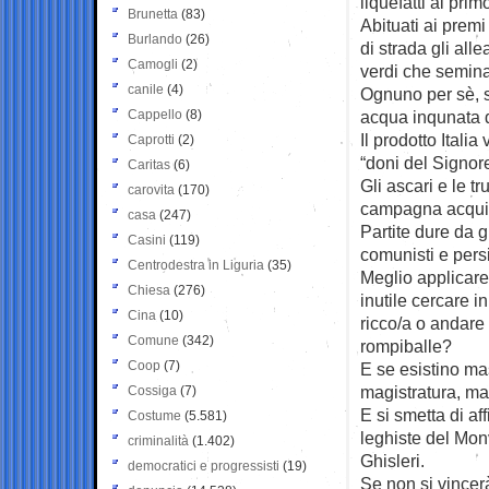
liquefatti al pr
Brunetta
(83)
Abituati ai premi
Burlando
(26)
di strada gli all
Camogli
(2)
verdi che semina
canile
(4)
Ognuno per sè, se
Cappello
(8)
acqua inqunata 
Il prodotto Itali
Caprotti
(2)
“doni del Signore
Caritas
(6)
Gli ascari e le t
carovita
(170)
campagna acquist
casa
(247)
Partite dure da 
Casini
(119)
comunisti e persi
Centrodestra in Liguria
(35)
Meglio applicare
Chiesa
(276)
inutile cercare i
Cina
(10)
ricco/a o andare 
Comune
(342)
rompiballe?
Coop
(7)
E se esistino mas
magistratura, ma
Cossiga
(7)
E si smetta di aff
Costume
(5.581)
leghiste del Monvi
criminalità
(1.402)
Ghisleri.
democratici e progressisti
(19)
Se non si vincerà