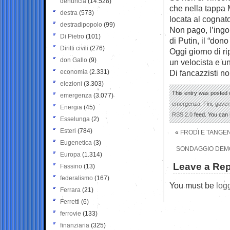
denuncia
(14.528)
che nella tappa 
destra
(573)
locata al cognat
destradipopolo
(99)
Non pago, l’ingo
Di Pietro
(101)
di Putin, il “don
Diritti civili
(276)
Oggi giorno di r
don Gallo
(9)
un velocista e un
economia
(2.331)
Di fancazzisti no
elezioni
(3.303)
This entry was posted o
emergenza
(3.077)
emergenza
,
Fini
,
gover
Energia
(45)
RSS 2.0
feed. You can
Esselunga
(2)
Esteri
(784)
«
FRODI E TANGEN
Eugenetica
(3)
SONDAGGIO DEMOS:
Europa
(1.314)
Leave a Rep
Fassino
(13)
federalismo
(167)
You must be
log
Ferrara
(21)
Ferretti
(6)
ferrovie
(133)
finanziaria
(325)