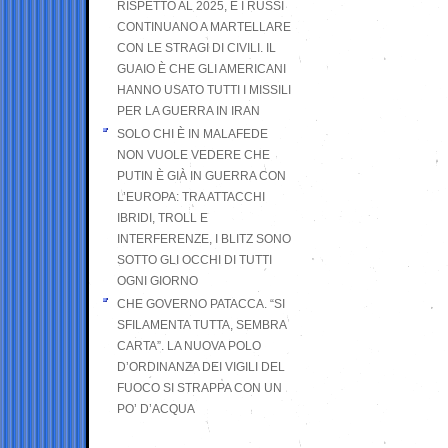
RISPETTO AL 2025, E I RUSSI
CONTINUANO A MARTELLARE
CON LE STRAGI DI CIVILI. IL
GUAIO È CHE GLI AMERICANI
HANNO USATO TUTTI I MISSILI
PER LA GUERRA IN IRAN
SOLO CHI È IN MALAFEDE
NON VUOLE VEDERE CHE
PUTIN È GIÀ IN GUERRA CON
L’EUROPA: TRA ATTACCHI
IBRIDI, TROLL E
INTERFERENZE, I BLITZ SONO
SOTTO GLI OCCHI DI TUTTI
OGNI GIORNO
CHE GOVERNO PATACCA. “SI
SFILAMENTA TUTTA, SEMBRA
CARTA”. LA NUOVA POLO
D’ORDINANZA DEI VIGILI DEL
FUOCO SI STRAPPA CON UN
PO’ D’ACQUA