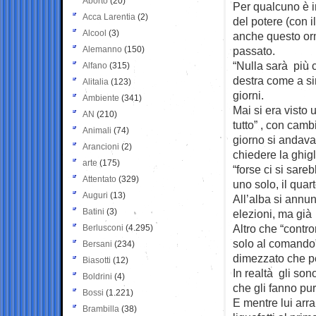
Aborto
(20)
Per qualcuno è in
Acca Larentia
(2)
del potere (con i
Alcool
(3)
anche questo orm
Alemanno
(150)
passato.
“Nulla sarà più c
Alfano
(315)
destra come a sini
Alitalia
(123)
giorni.
Ambiente
(341)
Mai si era visto 
AN
(210)
tutto” , con camb
Animali
(74)
giorno si andava 
Arancioni
(2)
chiedere la ghigl
arte
(175)
“forse ci si sare
Attentato
(329)
uno solo, il quart
Auguri
(13)
All’alba si annun
Batini
(3)
elezioni, ma già 
Altro che “cont
Berlusconi
(4.295)
solo al comando”
Bersani
(234)
dimezzato che p
Biasotti
(12)
In realtà gli so
Boldrini
(4)
che gli fanno pu
Bossi
(1.221)
E mentre lui arra
Brambilla
(38)