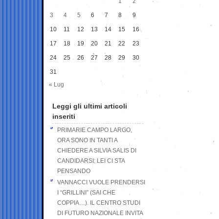
1
2
3
4
5
6
7
8
9
10
11
12
13
14
15
16
17
18
19
20
21
22
23
24
25
26
27
28
29
30
31
« Lug
Leggi gli ultimi articoli
inseriti
PRIMARIE CAMPO LARGO,
ORA SONO IN TANTI A
CHIEDERE A SILVIA SALIS DI
CANDIDARSI: LEI CI STA
PENSANDO
VANNACCI VUOLE PRENDERSI
I “GRILLINI” (SAI CHE
COPPIA…). IL CENTRO STUDI
DI FUTURO NAZIONALE INVITA