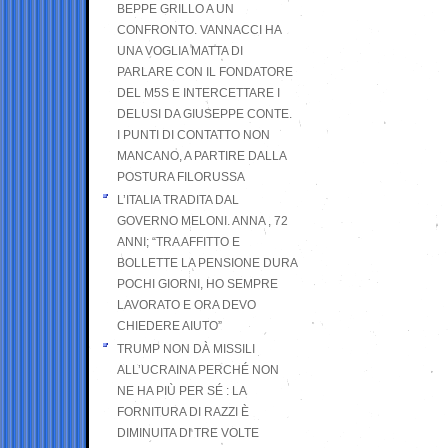
BEPPE GRILLO A UN
CONFRONTO. VANNACCI HA
UNA VOGLIA MATTA DI
PARLARE CON IL FONDATORE
DEL M5S E INTERCETTARE I
DELUSI DA GIUSEPPE CONTE.
I PUNTI DI CONTATTO NON
MANCANO, A PARTIRE DALLA
POSTURA FILORUSSA
L’ITALIA TRADITA DAL
GOVERNO MELONI. ANNA , 72
ANNI; “TRA AFFITTO E
BOLLETTE LA PENSIONE DURA
POCHI GIORNI, HO SEMPRE
LAVORATO E ORA DEVO
CHIEDERE AIUTO”
TRUMP NON DÀ MISSILI
ALL’UCRAINA PERCHÉ NON
NE HA PIÙ PER SÉ : LA
FORNITURA DI RAZZI È
DIMINUITA DI TRE VOLTE