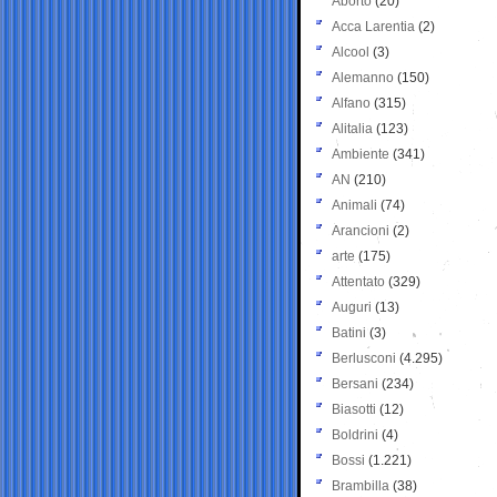
Aborto
(20)
Acca Larentia
(2)
Alcool
(3)
Alemanno
(150)
Alfano
(315)
Alitalia
(123)
Ambiente
(341)
AN
(210)
Animali
(74)
Arancioni
(2)
arte
(175)
Attentato
(329)
Auguri
(13)
Batini
(3)
Berlusconi
(4.295)
Bersani
(234)
Biasotti
(12)
Boldrini
(4)
Bossi
(1.221)
Brambilla
(38)