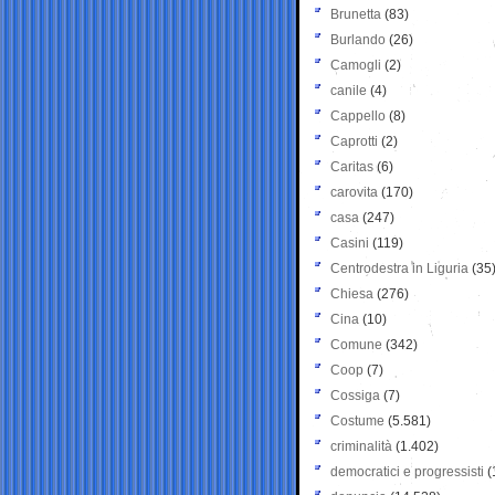
Brunetta
(83)
Burlando
(26)
Camogli
(2)
canile
(4)
Cappello
(8)
Caprotti
(2)
Caritas
(6)
carovita
(170)
casa
(247)
Casini
(119)
Centrodestra in Liguria
(35
Chiesa
(276)
Cina
(10)
Comune
(342)
Coop
(7)
Cossiga
(7)
Costume
(5.581)
criminalità
(1.402)
democratici e progressisti
(