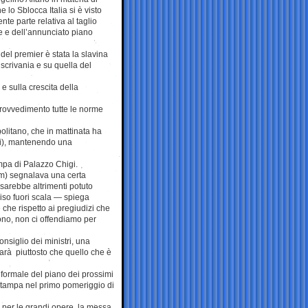
e lo Sblocca Italia si è visto
nte parte relativa al taglio
e e dell’annunciato piano
del premier è stata la slavina
scrivania e su quella del
 e sulla crescita della
provvedimento tutte le norme
olitano, che in mattinata ha
nzi), mantenendo una
ampa di Palazzo Chigi.
om) segnalava una certa
i sarebbe altrimenti potuto
viso fuori scala — spiega
che rispetto ai pregiudizi che
uono, non ci offendiamo per
onsiglio dei ministri, una
farà piuttosto che quello che è
 formale del piano dei prossimi
stampa nel primo pomeriggio di
i per le grandi opere, la messa