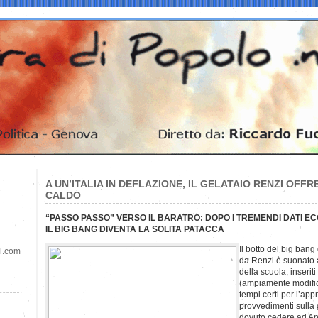
A UN’ITALIA IN DEFLAZIONE, IL GELATAIO RENZI OFF
CALDO
“PASSO PASSO” VERSO IL BARATRO: DOPO I TREMENDI DATI EC
IL BIG BANG DIVENTA LA SOLITA PATACCA
Il botto del big bang
il.com
da Renzi è suonato a
della scuola, inseriti
(ampiamente modifica
tempi certi per l’app
provvedimenti sulla 
dovuto cedere ad Ang