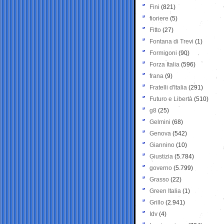
Fini
(821)
fioriere
(5)
Fitto
(27)
Fontana di Trevi
(1)
Formigoni
(90)
Forza Italia
(596)
frana
(9)
Fratelli d'Italia
(291)
Futuro e Libertà
(510)
g8
(25)
Gelmini
(68)
Genova
(542)
Giannino
(10)
Giustizia
(5.784)
governo
(5.799)
Grasso
(22)
Green Italia
(1)
Grillo
(2.941)
Idv
(4)