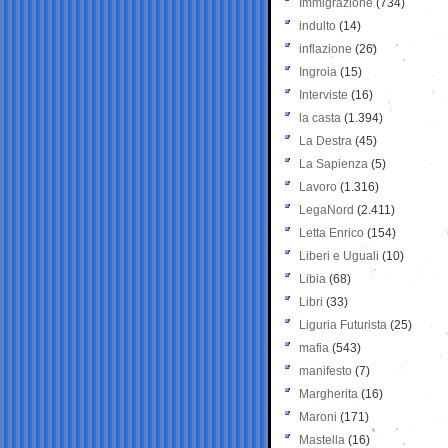
Immigrazione
(734)
indulto
(14)
inflazione
(26)
Ingroia
(15)
Interviste
(16)
la casta
(1.394)
La Destra
(45)
La Sapienza
(5)
Lavoro
(1.316)
LegaNord
(2.411)
Letta Enrico
(154)
Liberi e Uguali
(10)
Libia
(68)
Libri
(33)
Liguria Futurista
(25)
mafia
(543)
manifesto
(7)
Margherita
(16)
Maroni
(171)
Mastella
(16)