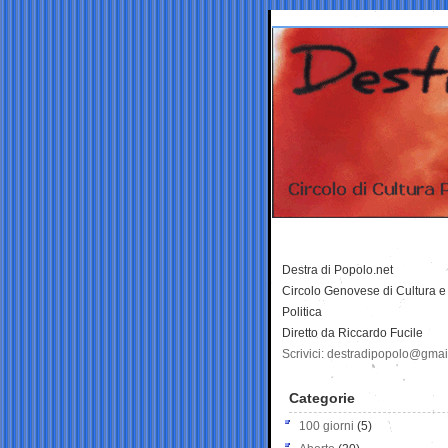
Destra di Popolo.net
Circolo Genovese di Cultura e
Politica
Diretto da Riccardo Fucile
Scrivici: destradipopolo@gma
Categorie
100 giorni
(5)