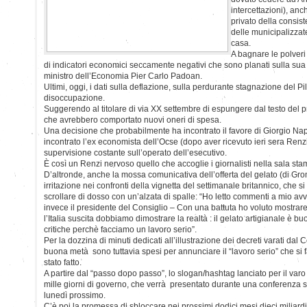
intercettazioni), anch
privato della consiste
delle municipalizzat
casa.
A bagnare le polveri 
di indicatori economici seccamente negativi che sono planati sulla sua 
ministro dell’Economia Pier Carlo Padoan.
Ultimi, oggi, i dati sulla deflazione, sulla perdurante stagnazione del Pil
disoccupazione.
Suggerendo al titolare di via XX settembre di espungere dal testo del 
che avrebbero comportato nuovi oneri di spesa.
Una decisione che probabilmente ha incontrato il favore di Giorgio Nap
incontrato l’ex economista dell’Ocse (dopo aver ricevuto ieri sera Re
supervisione costante sull’operato dell’esecutivo.
È così un Renzi nervoso quello che accoglie i giornalisti nella sala st
D’altronde, anche la mossa comunicativa dell’offerta del gelato (di Gr
irritazione nei confronti della vignetta del settimanale britannico, che s
scrollare di dosso con un’alzata di spalle: “Ho letto commenti a mio av
invece il presidente del Consiglio – Con una battuta ho voluto mostrare 
l’Italia suscita dobbiamo dimostrare la realtà : il gelato artigianale è b
critiche perchè facciamo un lavoro serio”.
Per la dozzina di minuti dedicati all’illustrazione dei decreti varati dal C
buona metà sono tuttavia spesi per annunciare il “lavoro serio” che si 
stato fatto.
A partire dal “passo dopo passo”, lo slogan/hashtag lanciato per il varo
mille giorni di governo, che verrà presentato durante una conferenza 
lunedì prossimo.
C’è poi la promessa di sbloccare nei prossimi dodici mesi dieci miliard