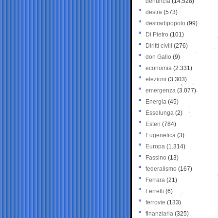
denuncia
(14.528)
destra
(573)
destradipopolo
(99)
Di Pietro
(101)
Diritti civili
(276)
don Gallo
(9)
economia
(2.331)
elezioni
(3.303)
emergenza
(3.077)
Energia
(45)
Esselunga
(2)
Esteri
(784)
Eugenetica
(3)
Europa
(1.314)
Fassino
(13)
federalismo
(167)
Ferrara
(21)
Ferretti
(6)
ferrovie
(133)
finanziaria
(325)