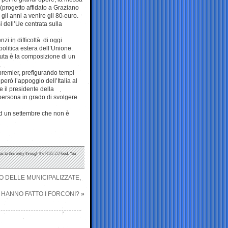
 (progetto affidato a Graziano
li anni a venire gli 80 euro.
i dell’Ue centrata sulla
zi in difficoltà di oggi
politica estera dell’Unione.
duta è la composizione di un
l premier, prefigurando tempi
erò l’appoggio dell’Italia al
 il presidente della
persona in grado di svolgere
 ad un settembre che non è
s to this entry through the
RSS 2.0
feed. You
LIO DELLE MUNICIPALIZZATE,
 HANNO FATTO I FORCONI?
»