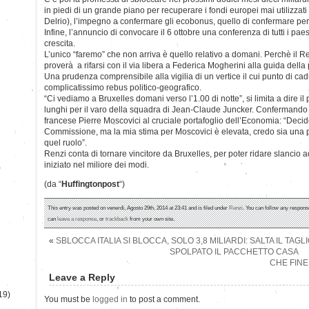
in piedi di un grande piano per recuperare i fondi europei mai utilizzati
Delrio), l’impegno a confermare gli ecobonus, quello di confermare per g
Infine, l’annuncio di convocare il 6 ottobre una conferenza di tutti i paes
crescita.
L’unico “faremo” che non arriva è quello relativo a domani. Perchè il Ren
proverà a rifarsi con il via libera a Federica Mogherini alla guida della 
Una prudenza comprensibile alla vigilia di un vertice il cui punto di ca
complicatissimo rebus politico-geografico.
“Ci vediamo a Bruxelles domani verso l’1.00 di notte”, si limita a dire i
lunghi per il varo della squadra di Jean-Claude Juncker. Confermando p
francese Pierre Moscovici al cruciale portafoglio dell’Economia: “Decide
Commissione, ma la mia stima per Moscovici è elevata, credo sia una 
quel ruolo”.
Renzi conta di tornare vincitore da Bruxelles, per poter ridare slancio
iniziato nel miliore dei modi.
)
(da “
Huffingtonpost
“)
This entry was posted on venerdì, Agosto 29th, 2014 at 23:41 and is filed under
Renzi
. You can follow any response
can
leave a response
, or
trackback
from your own site.
«
SBLOCCA ITALIA SI BLOCCA, SOLO 3,8 MILIARDI: SALTA IL TAG
SPOLPATO IL PACCHETTO CASA
CHE FINE
Leave a Reply
19)
You must be
logged in
to post a comment.