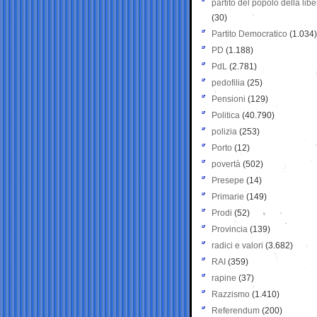
partito del popolo della libe
(30)
Partito Democratico
(1.034)
PD
(1.188)
PdL
(2.781)
pedofilia
(25)
Pensioni
(129)
Politica
(40.790)
polizia
(253)
Porto
(12)
povertà
(502)
Presepe
(14)
Primarie
(149)
Prodi
(52)
Provincia
(139)
radici e valori
(3.682)
RAI
(359)
rapine
(37)
Razzismo
(1.410)
Referendum
(200)