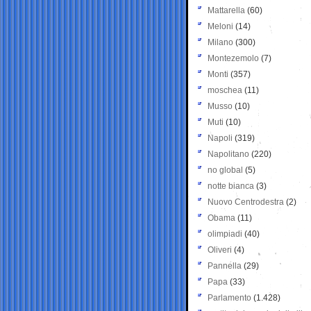
Mattarella
(60)
Meloni
(14)
Milano
(300)
Montezemolo
(7)
Monti
(357)
moschea
(11)
Musso
(10)
Muti
(10)
Napoli
(319)
Napolitano
(220)
no global
(5)
notte bianca
(3)
Nuovo Centrodestra
(2)
Obama
(11)
olimpiadi
(40)
Oliveri
(4)
Pannella
(29)
Papa
(33)
Parlamento
(1.428)