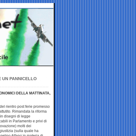
RE UN PANNICELLO
ONOMICI DELLA MATTINATA,
 del rientro post ferie promesso
ttutito. Rimandata la riforma
 in disegni di legge
bili in Parlamento e privi di
rovazione) molti dei
giustizia (sulla quale ha
elino Alfano in materia di