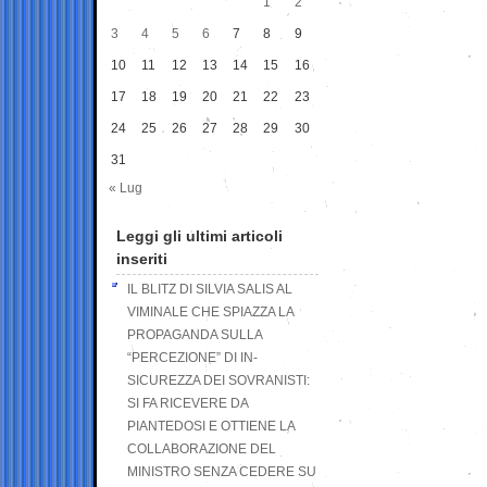
1
2
3
4
5
6
7
8
9
10
11
12
13
14
15
16
17
18
19
20
21
22
23
24
25
26
27
28
29
30
31
« Lug
Leggi gli ultimi articoli
inseriti
IL BLITZ DI SILVIA SALIS AL
VIMINALE CHE SPIAZZA LA
PROPAGANDA SULLA
“PERCEZIONE” DI IN-
SICUREZZA DEI SOVRANISTI:
SI FA RICEVERE DA
PIANTEDOSI E OTTIENE LA
COLLABORAZIONE DEL
MINISTRO SENZA CEDERE SU