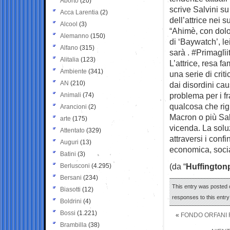
Aborto
(20)
scrive Salvini su
Acca Larentia
(2)
dell’attrice nei s
Alcool
(3)
“Ahimè, con dolo
Alemanno
(150)
di ‘Baywatch’, l
Alfano
(315)
sarà . #Primagliit
Alitalia
(123)
L’attrice, resa fa
Ambiente
(341)
una serie di crit
AN
(210)
dai disordini cau
problema per i f
Animali
(74)
qualcosa che rig
Arancioni
(2)
Macron o più Salv
arte
(175)
vicenda. La sol
Attentato
(329)
attraversi i confi
Auguri
(13)
economica, socia
Batini
(3)
(da “
Huffington
Berlusconi
(4.295)
Bersani
(234)
This entry was posted o
Biasotti
(12)
responses to this entr
Boldrini
(4)
Bossi
(1.221)
«
FONDO ORFANI F
Brambilla
(38)