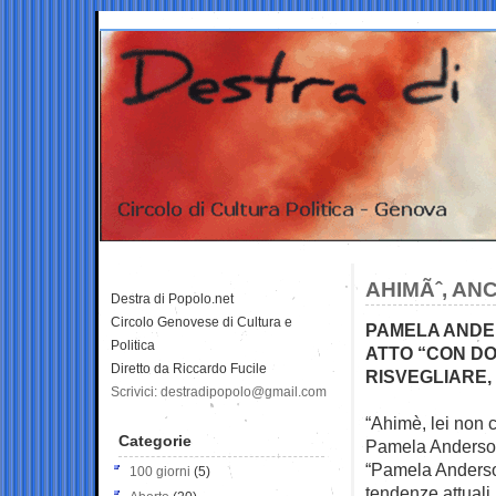
AHIMÃˆ, ANC
Destra di Popolo.net
Circolo Genovese di Cultura e
PAMELA ANDER
Politica
ATTO “CON DO
Diretto da Riccardo Fucile
RISVEGLIARE, 
Scrivici: destradipopolo@gmail.com
“Ahimè, lei non c
Categorie
Pamela Anders
“Pamela Anderson
100 giorni
(5)
tendenze attuali i