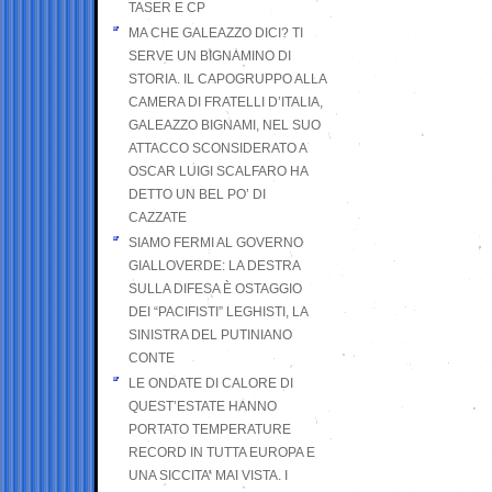
TASER E CP
MA CHE GALEAZZO DICI? TI
SERVE UN BIGNAMINO DI
STORIA. IL CAPOGRUPPO ALLA
CAMERA DI FRATELLI D’ITALIA,
GALEAZZO BIGNAMI, NEL SUO
ATTACCO SCONSIDERATO A
OSCAR LUIGI SCALFARO HA
DETTO UN BEL PO’ DI
CAZZATE
SIAMO FERMI AL GOVERNO
GIALLOVERDE: LA DESTRA
SULLA DIFESA È OSTAGGIO
DEI “PACIFISTI” LEGHISTI, LA
SINISTRA DEL PUTINIANO
CONTE
LE ONDATE DI CALORE DI
QUEST’ESTATE HANNO
PORTATO TEMPERATURE
RECORD IN TUTTA EUROPA E
UNA SICCITA’ MAI VISTA. I