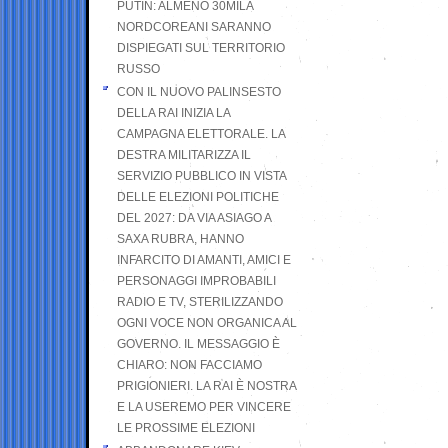
PUTIN: ALMENO 30MILA
NORDCOREANI SARANNO
DISPIEGATI SUL TERRITORIO
RUSSO
CON IL NUOVO PALINSESTO
DELLA RAI INIZIA LA
CAMPAGNA ELETTORALE. LA
DESTRA MILITARIZZA IL
SERVIZIO PUBBLICO IN VISTA
DELLE ELEZIONI POLITICHE
DEL 2027: DA VIA ASIAGO A
SAXA RUBRA, HANNO
INFARCITO DI AMANTI, AMICI E
PERSONAGGI IMPROBABILI
RADIO E TV, STERILIZZANDO
OGNI VOCE NON ORGANICA AL
GOVERNO. IL MESSAGGIO È
CHIARO: NON FACCIAMO
PRIGIONIERI. LA RAI È NOSTRA
E LA USEREMO PER VINCERE
LE PROSSIME ELEZIONI