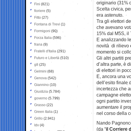
originario (31% d
Fini
(821)
Scelta civica, pe
fioriere
(5)
era astenuto.
Fitto
(27)
Tra gli elettori 
Fontana di Trevi
(1)
che avevano vota
Formigoni
(90)
15% dal M5S, il 
Forza Italia
(596)
E analizzando le 
frana
(9)
novità di rilievo
Fratelli d'Italia
(291)
momento si collo
Gli altri partiti
Futuro e Libertà
(510)
d’altra parte, è 
g8
(25)
di elettori in po
Gelmini
(68)
E, ancora una vol
Genova
(542)
dell’esito finale
Giannino
(10)
incertezza che an
Giustizia
(5.784)
campagne elettor
governo
(5.799)
ogni partito inve
Grasso
(22)
aumentare il pro
Green Italia
(1)
nel corso della 
Grillo
(2.941)
Nando Pagnonce
Idv
(4)
(da “
il Corriere 