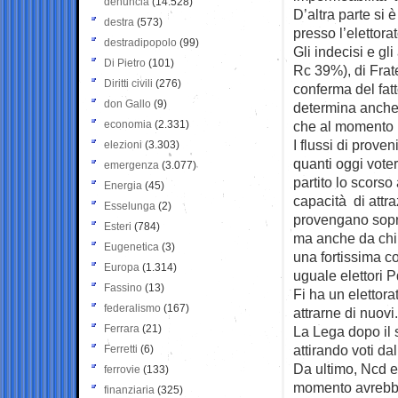
denuncia
(14.528)
D’altra parte si 
destra
(573)
presso l’elettora
destradipopolo
(99)
Gli indecisi e gli
Di Pietro
(101)
Rc 39%), di Frate
Diritti civili
(276)
conferma del fatt
don Gallo
(9)
determina anche 
economia
(2.331)
che al momento pr
I flussi di prove
elezioni
(3.303)
quanti oggi vote
emergenza
(3.077)
partito lo scorso
Energia
(45)
capacità di attra
Esselunga
(2)
provengano sopra
Esteri
(784)
ma anche da chi 
Eugenetica
(3)
una fortissima c
Europa
(1.314)
uguale elettori P
Fassino
(13)
Fi ha un elettora
federalismo
(167)
attrarne di nuovi.
Ferrara
(21)
La Lega dopo il 
attirando voti d
Ferretti
(6)
Da ultimo, Ncd e F
ferrovie
(133)
momento avrebbe 
finanziaria
(325)