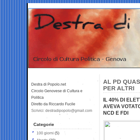
AL PD QUAS
Destra di Popolo.net
PER ALTRI
Circolo Genovese di Cultura e
Politica
IL 40% DI ELE
Diretto da Riccardo Fucile
AVEVA VOTATO 
Scrivici: destradipopolo@gmail.com
NCD E FDI
Categorie
100 giorni
(5)