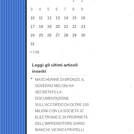
1
2
3
4
5
6
7
8
9
10
11
12
13
14
15
16
17
18
19
20
21
22
23
24
25
26
27
28
29
30
31
« Lug
Leggi gli ultimi articoli
inseriti
MASCHERINE DI BRONZO, IL
GOVERNO MELONI HA
SECRETATO LA
DOCUMENTAZIONE
SULL’ACCORDO DA OLTRE 100
MILIONI CON LA SOCIETÀ JC
ELECTRONICS, DI PROPRIETÀ
DELL’IMPRENDITORE DARIO
BIANCHI, VICINO A FRATELLI