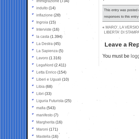
Immigrazione
(734)
indulto
(14)
This entry was posted o
inflazione
(26)
responses to this entr
Ingroia
(15)
«
MARO’, LA VERSI
Interviste
(16)
LIBERTA’ DI STAMP
la casta
(1.394)
Leave a Rep
La Destra
(45)
La Sapienza
(5)
You must be
log
Lavoro
(1.316)
LegaNord
(2.411)
Letta Enrico
(154)
Liberi e Uguali
(10)
Libia
(68)
Libri
(33)
Liguria Futurista
(25)
mafia
(543)
manifesto
(7)
Margherita
(16)
Maroni
(171)
Mastella
(16)