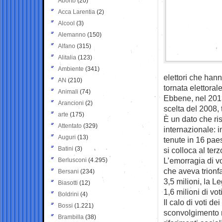
Aborto
(20)
Acca Larentia
(2)
Alcool
(3)
Alemanno
(150)
Alfano
(315)
Alitalia
(123)
Ambiente
(341)
elettori che hann
AN
(210)
tornata elettoral
Animali
(74)
Ebbene, nel 2013
Arancioni
(2)
scelta del 2008, t
arte
(175)
È un dato che ris
Attentato
(329)
internazionale: i
Auguri
(13)
tenute in 16 paes
Batini
(3)
si colloca al terz
L’emorragia di vo
Berlusconi
(4.295)
che aveva trionfa
Bersani
(234)
3,5 milioni, la 
Biasotti
(12)
1,6 milioni di voti
Boldrini
(4)
Il calo di voti de
Bossi
(1.221)
sconvolgimento ne
Brambilla
(38)