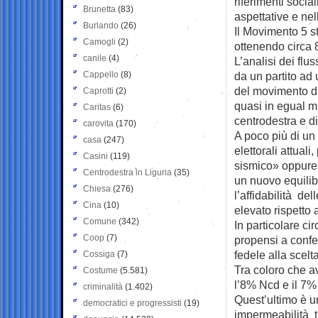
riferimenti socia
Brunetta
(83)
aspettative e ne
Burlando
(26)
Il Movimento 5 st
Camogli
(2)
ottenendo circa 8,
canile
(4)
L’analisi dei flu
Cappello
(8)
da un partito ad 
del movimento di
Caprotti
(2)
quasi in egual mis
Caritas
(6)
centrodestra e d
carovita
(170)
A poco più di un
casa
(247)
elettorali attual
Casini
(119)
sismico» oppure
Centrodestra in Liguria
(35)
un nuovo equilibr
Chiesa
(276)
l’affidabilità de
Cina
(10)
elevato rispetto 
Comune
(342)
In particolare ci
Coop
(7)
propensi a confer
fedele alla scelt
Cossiga
(7)
Tra coloro che av
Costume
(5.581)
l’8% Ncd e il 7%
criminalità
(1.402)
Quest’ultimo è u
democratici e progressisti
(19)
impermeabilità tr