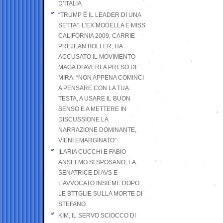
D’ITALIA
“TRUMP È IL LEADER DI UNA
SETTA”. L’EX MODELLA E MISS
CALIFORNIA 2009, CARRIE
PREJEAN BOLLER, HA
ACCUSATO IL MOVIMENTO
MAGA DI AVERLA PRESO DI
MIRA: “NON APPENA COMINCI
A PENSARE CON LA TUA
TESTA, A USARE IL BUON
SENSO E A METTERE IN
DISCUSSIONE LA
NARRAZIONE DOMINANTE,
VIENI EMARGINATO”
ILARIA CUCCHI E FABIO
ANSELMO SI SPOSANO; LA
SENATRICE DI AVS E
L’AVVOCATO INSIEME DOPO
LE BTTGLIE SULLA MORTE DI
STEFANO
KIM, IL SERVO SCIOCCO DI