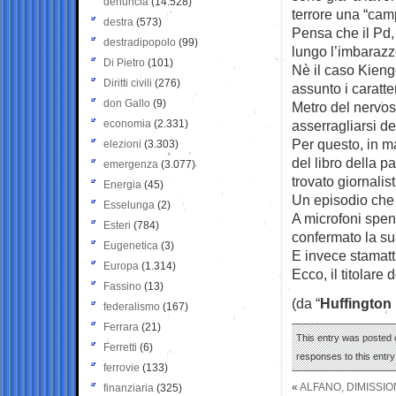
denuncia
(14.528)
terrore una “cam
destra
(573)
Pensa che il Pd,
destradipopolo
(99)
lungo l’imbarazz
Di Pietro
(101)
Nè il caso Kieng
Diritti civili
(276)
assunto i caratte
don Gallo
(9)
Metro del nervosi
economia
(2.331)
asserragliarsi d
Per questo, in m
elezioni
(3.303)
del libro della 
emergenza
(3.077)
trovato giornalis
Energia
(45)
Un episodio che
Esselunga
(2)
A microfoni spen
Esteri
(784)
confermato la s
Eugenetica
(3)
E invece stamatt
Europa
(1.314)
Ecco, il titolare
Fassino
(13)
(da “
Huffington
federalismo
(167)
Ferrara
(21)
This entry was posted o
Ferretti
(6)
responses to this entr
ferrovie
(133)
«
ALFANO, DIMISSIO
finanziaria
(325)