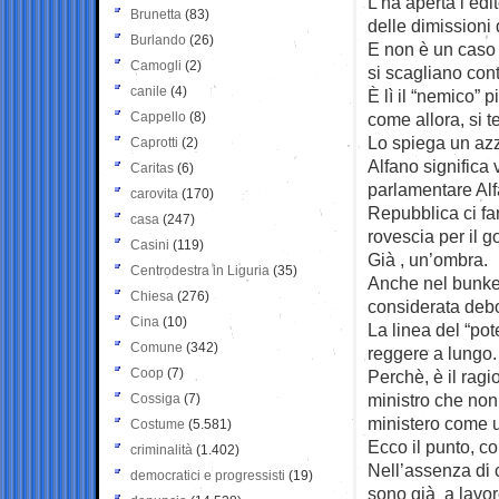
L’ha aperta l’edi
Brunetta
(83)
delle dimissioni 
Burlando
(26)
E non è un caso c
Camogli
(2)
si scagliano cont
canile
(4)
È lì il “nemico” 
Cappello
(8)
come allora, si t
Lo spiega un azz
Caprotti
(2)
Alfano significa
Caritas
(6)
parlamentare Alf
carovita
(170)
Repubblica ci fa
casa
(247)
rovescia per il g
Casini
(119)
Già , un’ombra.
Centrodestra in Liguria
(35)
Anche nel bunker
Chiesa
(276)
considerata debo
Cina
(10)
La linea del “po
Comune
(342)
reggere a lungo.
Coop
(7)
Perchè, è il rag
ministro che non 
Cossiga
(7)
ministero come 
Costume
(5.581)
Ecco il punto, co
criminalità
(1.402)
Nell’assenza di 
democratici e progressisti
(19)
sono già a lavor