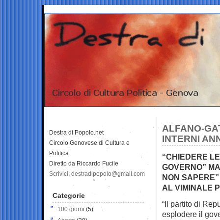
ALFANO-GAT
Destra di Popolo.net
INTERNI AN
Circolo Genovese di Cultura e
Politica
“CHIEDERE LE
Diretto da Riccardo Fucile
GOVERNO” MA 
Scrivici: destradipopolo@gmail.com
NON SAPERE”
AL VIMINALE
Categorie
“Il partito di R
100 giorni
(5)
esplodere il
gove