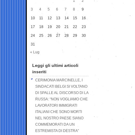
1
2
3
4
5
6
7
8
9
10
11
12
13
14
15
16
17
18
19
20
21
22
23
24
25
26
27
28
29
30
31
« Lug
Leggi gli ultimi articoli
inseriti
CERIMONIA MARCINELLE, I
SINDACATI BELGI SI VOLTANO
DI SPALLE AL DISCORSO DI LA
RUSSA: “NON VOGLIAMO CHE
LAVORATORI IMMIGRATI
ITALIANI CHE SONO MORTI
NEL NOSTRO PAESE SIANO
COMMEMORATI DA UN
ESTREMISTA DI DESTRA”