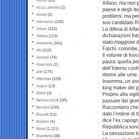
Aborto
(20)
Alfano, ma non p
Acca Larentia
(2)
paese e degli ital
Alcool
(3)
problemi, ma per 
Alemanno
(150)
suo candidato R
La difesa di Alfa
Alfano
(315)
dichiarazioni foto
Alitalia
(123)
stato maggiore d
Ambiente
(341)
Falchi, colombe,
AN
(210)
Il volume di fuoc
Animali
(74)
paura: quella pe
Arancioni
(2)
dell’Interno cost
arte
(175)
ritorno alle urne.
Attentato
(329)
Insomma, un ass
Auguri
(13)
king maker del g
Batini
(3)
Proprio alla vigi
passare dei giorn
Berlusconi
(4.295)
Raccontano che p
Bersani
(234)
dato l’ordine di
Biasotti
(12)
dice l’ex capogru
Boldrini
(4)
Repubblica sono 
Bossi
(1.221)
La sensazione è c
Brambilla
(38)