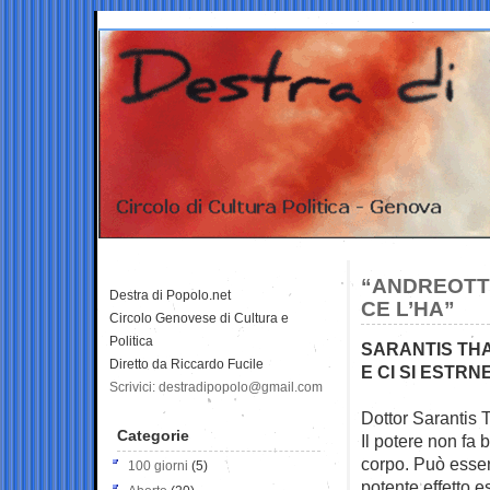
“ANDREOTTI
Destra di Popolo.net
CE L’HA”
Circolo Genovese di Cultura e
Politica
SARANTIS THA
Diretto da Riccardo Fucile
E CI SI ESTRN
Scrivici: destradipopolo@gmail.com
Dottor Sarantis 
Categorie
Il potere non fa 
corpo. Può esse
100 giorni
(5)
potente effetto e