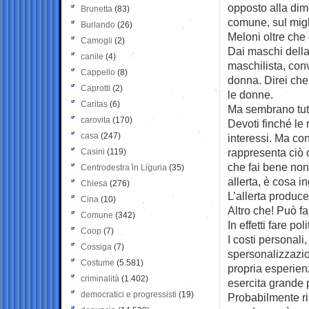
opposto alla dim
Brunetta
(83)
comune, sul migli
Burlando
(26)
Meloni oltre che
Camogli
(2)
Dai maschi della 
canile
(4)
maschilista, con
Cappello
(8)
donna. Direi ch
Caprotti
(2)
le donne.
Caritas
(6)
Ma sembrano tutt
carovita
(170)
Devoti finché le
casa
(247)
interessi. Ma con
rappresenta ciò 
Casini
(119)
che fai bene non
Centrodestra in Liguria
(35)
allerta, è cosa in
Chiesa
(276)
L’allerta produce
Cina
(10)
Altro che! Può 
Comune
(342)
In effetti fare po
Coop
(7)
I costi personali
Cossiga
(7)
spersonalizzazio
Costume
(5.581)
propria esperien
criminalità
(1.402)
esercita grande 
democratici e progressisti
(19)
Probabilmente ri