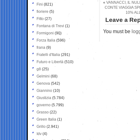
«
VANNACCI, IL NUL
Fini
(821)
CONTE VIAGGIA SPE
fioriere
(5)
10% AL
Fitto
(27)
Leave a Rep
Fontana di Trevi
(1)
You must be
log
Formigoni
(90)
Forza Italia
(596)
frana
(9)
Fratelli d'Italia
(291)
Futuro e Libertà
(510)
g8
(25)
Gelmini
(68)
Genova
(542)
Giannino
(10)
Giustizia
(5.784)
governo
(5.799)
Grasso
(22)
Green Italia
(1)
Grillo
(2.941)
Idv
(4)