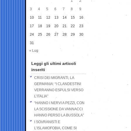
1
2
3
4
5
6
7
8
9
10
11
12
13
14
15
16
17
18
19
20
21
22
23
24
25
26
27
28
29
30
31
« Lug
Leggi gli ultimi articoli
inseriti
CRISI DEI MIGRANTI, LA
GERMANIA: “I CLANDESTINI
VERRANNO ESPULSI VERSO
L’ITALIA”
“HANNO I NERVI A PEZZI, CON
LA SCISSIONE DA VANNACCI
HANNO PERSO LA BUSSOLA”
I SOVRANISTI E
L’ISLAMOFOBIA, COME SI