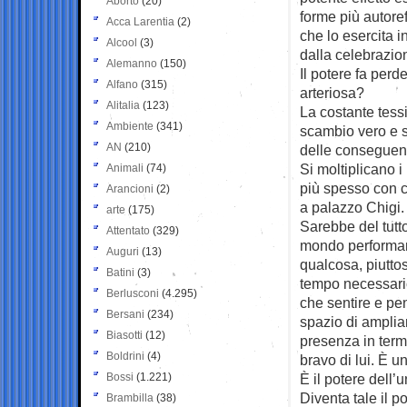
Aborto
(20)
forme più autoref
Acca Larentia
(2)
che lo esercita 
Alcool
(3)
dalla celebrazion
Alemanno
(150)
Il potere fa per
Alfano
(315)
arteriosa?
Alitalia
(123)
La costante tessi
Ambiente
(341)
scambio vero e s
AN
(210)
delle conseguenze
Si moltiplicano i
Animali
(74)
più spesso con co
Arancioni
(2)
a palazzo Chigi.
arte
(175)
Sarebbe del tutt
Attentato
(329)
mondo performant
Auguri
(13)
qualcosa, piuttos
Batini
(3)
tempo necessario
Berlusconi
(4.295)
che sentire e pen
Bersani
(234)
spazio di amplia
Biasotti
(12)
presenza in term
Boldrini
(4)
bravo di lui. È u
Bossi
(1.221)
È il potere dell’u
Diventa tale il p
Brambilla
(38)