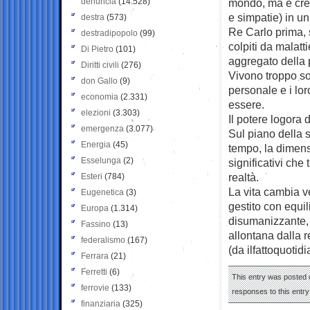
denuncia
(14.528)
mondo, ma è cres
e simpatie) in un
destra
(573)
Re Carlo prima, 
destradipopolo
(99)
colpiti da malatt
Di Pietro
(101)
aggregato della 
Diritti civili
(276)
Vivono troppo sot
don Gallo
(9)
personale e i lor
economia
(2.331)
essere.
elezioni
(3.303)
Il potere logora 
emergenza
(3.077)
Sul piano della s
Energia
(45)
tempo, la dimensi
Esselunga
(2)
significativi che 
realtà.
Esteri
(784)
La vita cambia v
Eugenetica
(3)
gestito con equil
Europa
(1.314)
disumanizzante, s
Fassino
(13)
allontana dalla r
federalismo
(167)
(da ilfattoquotidi
Ferrara
(21)
Ferretti
(6)
This entry was posted o
ferrovie
(133)
responses to this entr
finanziaria
(325)