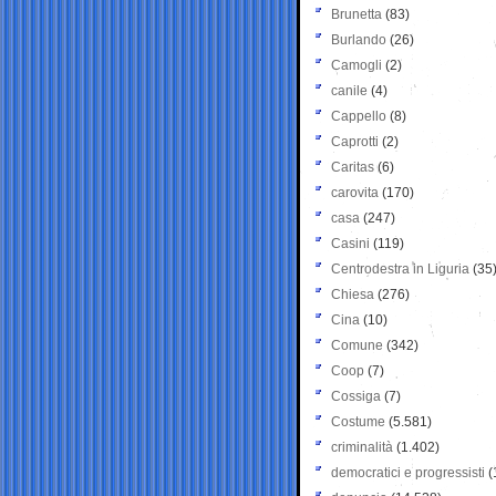
Brunetta
(83)
Burlando
(26)
Camogli
(2)
canile
(4)
Cappello
(8)
Caprotti
(2)
Caritas
(6)
carovita
(170)
casa
(247)
Casini
(119)
Centrodestra in Liguria
(35
Chiesa
(276)
Cina
(10)
Comune
(342)
Coop
(7)
Cossiga
(7)
Costume
(5.581)
criminalità
(1.402)
democratici e progressisti
(