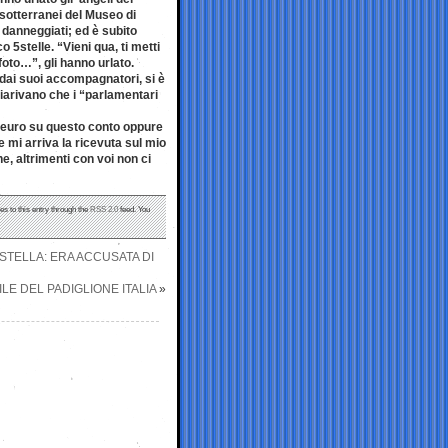
 sotterranei del Museo di
danneggiati; ed è subito
co 5stelle. “Vieni qua, ti metti
 foto…”, gli hanno urlato.
 dai suoi accompagnatori, si è
hiarivano che i “parlamentari
la euro su questo conto oppure
 mi arriva la ricevuta sul mio
e, altrimenti con voi non ci
es to this entry through the
RSS 2.0
feed. You
STELLA: ERA ACCUSATA DI
E DEL PADIGLIONE ITALIA
»