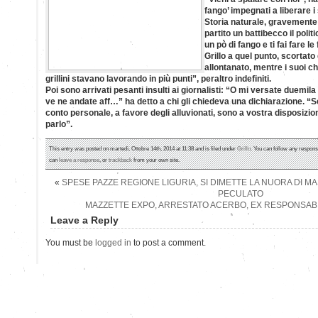
fango’ impegnati a liberare i
Storia naturale, gravemente 
partito un battibecco il politi
un pò di fango e ti fai fare le
Grillo a quel punto, scortato
allontanato, mentre i suoi c
grillini stavano lavorando in più punti”, peraltro indefiniti.
Poi sono arrivati pesanti insulti ai giornalisti: “O mi versate duemi
ve ne andate aff…” ha detto a chi gli chiedeva una dichiarazione. “Se
conto personale, a favore degli alluvionati, sono a vostra disposizion
parlo”.
This entry was posted on martedì, Ottobre 14th, 2014 at 11:38 and is filed under
Grillo
. You can follow any respons
can
leave a response
, or
trackback
from your own site.
«
SPESE PAZZE REGIONE LIGURIA, SI DIMETTE LA NUORA DI MA
PECULATO
MAZZETTE EXPO, ARRESTATO ACERBO, EX RESPONSABIL
Leave a Reply
You must be
logged in
to post a comment.