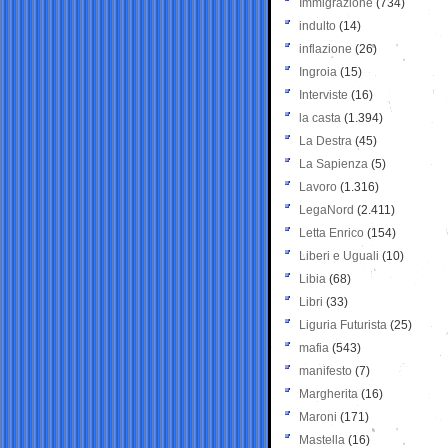
Immigrazione
(734)
indulto
(14)
inflazione
(26)
Ingroia
(15)
Interviste
(16)
la casta
(1.394)
La Destra
(45)
La Sapienza
(5)
Lavoro
(1.316)
LegaNord
(2.411)
Letta Enrico
(154)
Liberi e Uguali
(10)
Libia
(68)
Libri
(33)
Liguria Futurista
(25)
mafia
(543)
manifesto
(7)
Margherita
(16)
Maroni
(171)
Mastella
(16)