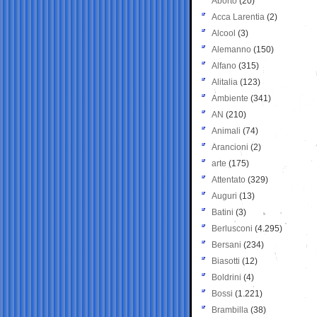
Aborto
(20)
Acca Larentia
(2)
Alcool
(3)
Alemanno
(150)
Alfano
(315)
Alitalia
(123)
Ambiente
(341)
AN
(210)
Animali
(74)
Arancioni
(2)
arte
(175)
Attentato
(329)
Auguri
(13)
Batini
(3)
Berlusconi
(4.295)
Bersani
(234)
Biasotti
(12)
Boldrini
(4)
Bossi
(1.221)
Brambilla
(38)