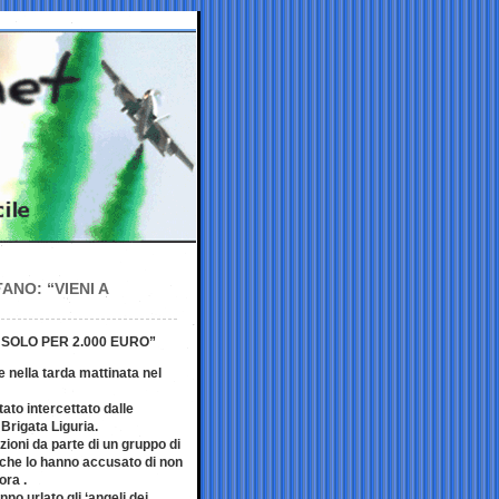
ANO: “VIENI A
 SOLO PER 2.000 EURO”
e nella tarda mattinata nel
tato intercettato dalle
Brigata Liguria.
oni da parte di un gruppo di
 che lo hanno accusato di non
ora .
no urlato gli ‘angeli dei