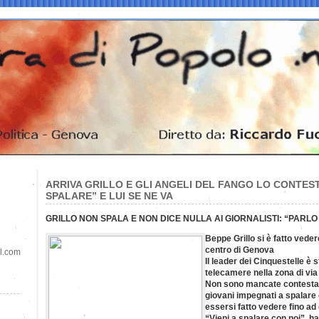
ARRIVA GRILLO E GLI ANGELI DEL FANGO LO CONTEST
SPALARE” E LUI SE NE VA
GRILLO NON SPALA E NON DICE NULLA AI GIORNALISTI: “PARLO
Beppe Grillo si è fatto veder
centro di Genova
il.com
Il leader dei Cinquestelle è s
telecamere nella zona di via 
Non sono mancate contestazi
giovani impegnati a spalare
essersi fatto vedere fino ad 
“Vieni a spalare con noi”, han