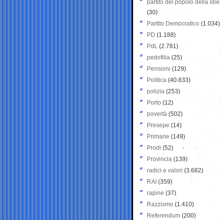
partito del popolo della libe
(30)
Partito Democratico
(1.034)
PD
(1.188)
PdL
(2.781)
pedofilia
(25)
Pensioni
(129)
Politica
(40.833)
polizia
(253)
Porto
(12)
povertà
(502)
Presepe
(14)
Primarie
(149)
Prodi
(52)
Provincia
(139)
radici e valori
(3.682)
RAI
(359)
rapine
(37)
Razzismo
(1.410)
Referendum
(200)