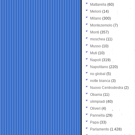
Mattarella
(60)
Meloni
(14)
Milano
(300)
Montezemolo
(7)
Monti
(357)
moschea
(11)
Musso
(10)
Muti
(10)
Napoli
(319)
Napolitano
(220)
no global
(5)
notte bianca
(3)
Nuovo Centrodestra
(2)
Obama
(11)
olimpiadi
(40)
Oliveri
(4)
Pannella
(29)
Papa
(33)
Parlamento
(1.428)