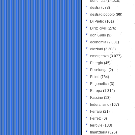
denuncia
(14.528)
destra
(573)
destradipopolo
(99)
Di Pietro
(101)
Diritti civili
(276)
don Gallo
(9)
economia
(2.331)
elezioni
(3.303)
emergenza
(3.077)
Energia
(45)
Esselunga
(2)
Esteri
(784)
Eugenetica
(3)
Europa
(1.314)
Fassino
(13)
federalismo
(167)
Ferrara
(21)
Ferretti
(6)
ferrovie
(133)
finanziaria
(325)