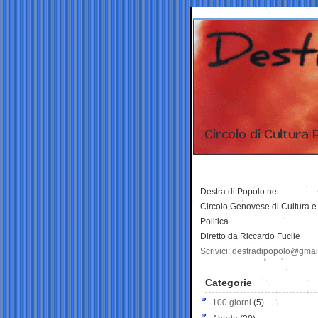
Destra di Popolo.net
Circolo Genovese di Cultura e
Politica
Diretto da Riccardo Fucile
Scrivici: destradipopolo@gma
Categorie
100 giorni
(5)