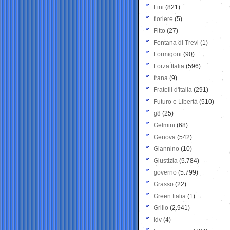
Fini
(821)
fioriere
(5)
Fitto
(27)
Fontana di Trevi
(1)
Formigoni
(90)
Forza Italia
(596)
frana
(9)
Fratelli d'Italia
(291)
Futuro e Libertà
(510)
g8
(25)
Gelmini
(68)
Genova
(542)
Giannino
(10)
Giustizia
(5.784)
governo
(5.799)
Grasso
(22)
Green Italia
(1)
Grillo
(2.941)
Idv
(4)