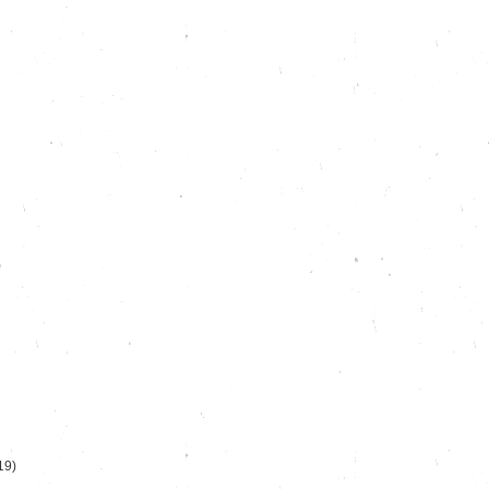
)
19)