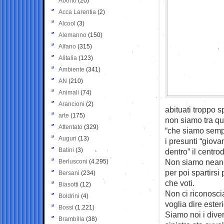
Aborto
(20)
Acca Larentia
(2)
Alcool
(3)
Alemanno
(150)
Alfano
(315)
Alitalia
(123)
Ambiente
(341)
AN
(210)
Animali
(74)
Arancioni
(2)
abituati troppo s
arte
(175)
non siamo tra que
Attentato
(329)
“che siamo sempr
Auguri
(13)
i presunti “giova
Batini
(3)
dentro” il centro
Non siamo neanche
Berlusconi
(4.295)
per poi spartirsi
Bersani
(234)
che voti.
Biasotti
(12)
Non ci riconosci
Boldrini
(4)
voglia dire ester
Bossi
(1.221)
Siamo noi i dive
Brambilla
(38)