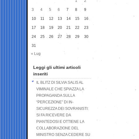
1
2
3
4
5
6
7
8
9
10
11
12
13
14
15
16
17
18
19
20
21
22
23
24
25
26
27
28
29
30
31
« Lug
Leggi gli ultimi articoli
inseriti
IL BLITZ DI SILVIA SALIS AL
VIMINALE CHE SPIAZZA LA
PROPAGANDA SULLA
“PERCEZIONE” DI IN-
SICUREZZA DEI SOVRANISTI:
SI FA RICEVERE DA
PIANTEDOSI E OTTIENE LA
COLLABORAZIONE DEL
MINISTRO SENZA CEDERE SU