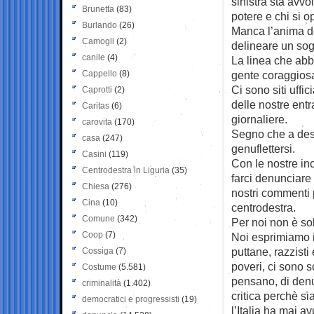
sinistra sta avvo
Brunetta
(83)
potere e chi si 
Burlando
(26)
Manca l’anima del
Camogli
(2)
delineare un sog
canile
(4)
La linea che abb
Cappello
(8)
gente coraggios
Ci sono siti uffi
Caprotti
(2)
delle nostre entr
Caritas
(6)
giornaliere.
carovita
(170)
Segno che a destr
casa
(247)
genuflettersi.
Casini
(119)
Con le nostre inc
Centrodestra in Liguria
(35)
farci denunciare 
Chiesa
(276)
nostri commenti p
Cina
(10)
centrodestra.
Comune
(342)
Per noi non è so
Coop
(7)
Noi esprimiamo i
puttane, razzisti
Cossiga
(7)
poveri, ci sono s
Costume
(5.581)
pensano, di denun
criminalità
(1.402)
critica perchè si
democratici e progressisti
(19)
l’Italia ha mai a