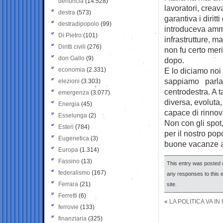
denuncia
(14.528)
lavoratori, creav
destra
(573)
garantiva i dirit
destradipopolo
(99)
introduceva ammor
Di Pietro
(101)
infrastrutture, m
Diritti civili
(276)
non fu certo merit
don Gallo
(9)
dopo.
economia
(2.331)
E lo diciamo noi
sappiamo parlare 
elezioni
(3.303)
centrodestra. A t
emergenza
(3.077)
diversa, evoluta, 
Energia
(45)
capace di rinnov
Esselunga
(2)
Non con gli spot
Esteri
(784)
per il nostro pop
Eugenetica
(3)
buone vacanze a 
Europa
(1.314)
Fassino
(13)
This entry was posted o
federalismo
(167)
any responses to this 
Ferrara
(21)
site.
Ferretti
(6)
«
LA POLITICA VA I
ferrovie
(133)
finanziaria
(325)