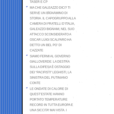
TASER E CP
MA CHE GALEAZZO DICI? TI
SERVE UN BIGNAMINO DI
STORIA. IL CAPOGRUPPO ALLA
CAMERA DI FRATELLI D’ITALIA,
GALEAZZO BIGNAMI, NEL SUO
ATTACCO SCONSIDERATO A
OSCAR LUIGI SCALFARO HA
DETTO UN BEL PO’ DI
CAZZATE
SIAMO FERMI AL GOVERNO
GIALLOVERDE: LA DESTRA
SULLA DIFESA È OSTAGGIO
DEI “PACIFISTI” LEGHISTI, LA
SINISTRA DEL PUTINIANO
CONTE
LE ONDATE DI CALORE DI
QUEST’ESTATE HANNO
PORTATO TEMPERATURE
RECORD IN TUTTA EUROPA E
UNA SICCITA’ MAI VISTA. I