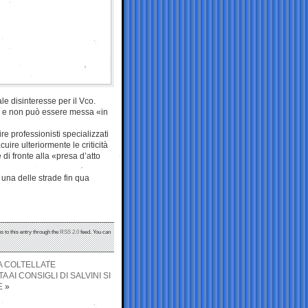
le disinteresse per il Vco.
ata e non può essere messa «in
re professionisti specializzati
uire ulteriormente le criticità
i fronte alla «presa d’atto
 una delle strade fin qua
s to this entry through the
RSS 2.0
feed. You can
A COLTELLATE
 AI CONSIGLI DI SALVINI SI
E
»