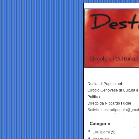
Destra di Popolo.net
Circolo Genovese di Cultura e
Politica
Diretto da Riccardo Fucile
Scrivici: destradipopolo@gma
Categorie
100 giorni
(5)