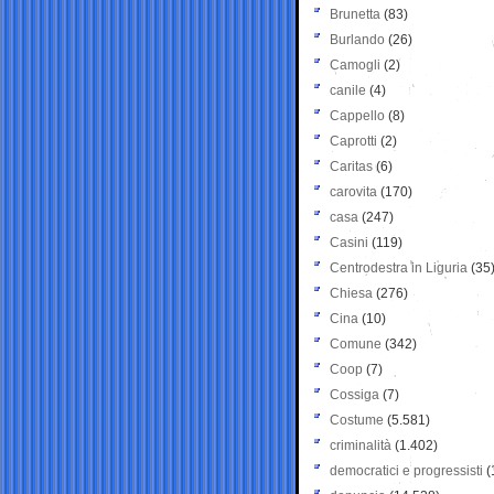
Brunetta
(83)
Burlando
(26)
Camogli
(2)
canile
(4)
Cappello
(8)
Caprotti
(2)
Caritas
(6)
carovita
(170)
casa
(247)
Casini
(119)
Centrodestra in Liguria
(35
Chiesa
(276)
Cina
(10)
Comune
(342)
Coop
(7)
Cossiga
(7)
Costume
(5.581)
criminalità
(1.402)
democratici e progressisti
(