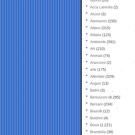
Aborto
(20)
Acca Larentia
(2)
Alcool
(3)
Alemanno
(150)
Alfano
(315)
Alitalia
(123)
Ambiente
(341)
AN
(210)
Animali
(74)
Arancioni
(2)
arte
(175)
Attentato
(329)
Auguri
(13)
Batini
(3)
Berlusconi
(4.295)
Bersani
(234)
Biasotti
(12)
Boldrini
(4)
Bossi
(1.221)
Brambilla
(38)