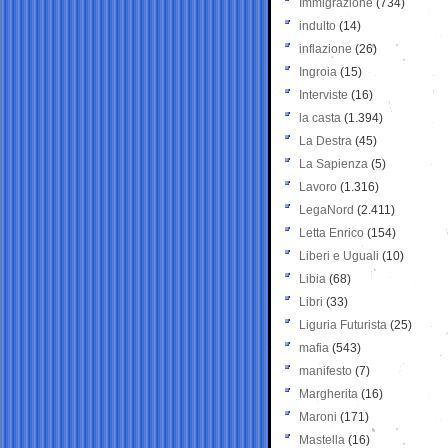
Immigrazione
(734)
indulto
(14)
inflazione
(26)
Ingroia
(15)
Interviste
(16)
la casta
(1.394)
La Destra
(45)
La Sapienza
(5)
Lavoro
(1.316)
LegaNord
(2.411)
Letta Enrico
(154)
Liberi e Uguali
(10)
Libia
(68)
Libri
(33)
Liguria Futurista
(25)
mafia
(543)
manifesto
(7)
Margherita
(16)
Maroni
(171)
Mastella
(16)