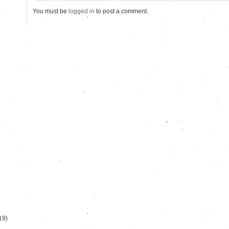
You must be
logged in
to post a comment.
)
19)