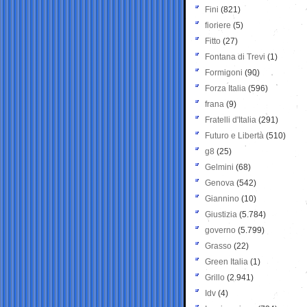
Fini
(821)
fioriere
(5)
Fitto
(27)
Fontana di Trevi
(1)
Formigoni
(90)
Forza Italia
(596)
frana
(9)
Fratelli d'Italia
(291)
Futuro e Libertà
(510)
g8
(25)
Gelmini
(68)
Genova
(542)
Giannino
(10)
Giustizia
(5.784)
governo
(5.799)
Grasso
(22)
Green Italia
(1)
Grillo
(2.941)
Idv
(4)