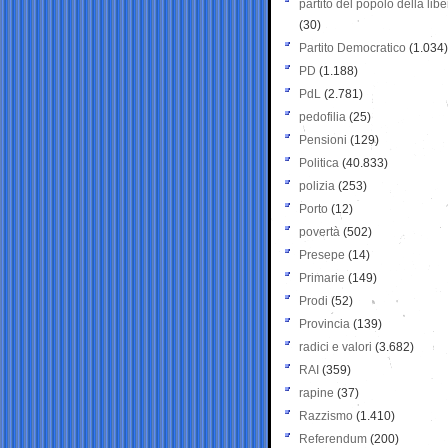
partito del popolo della libe
(30)
Partito Democratico
(1.034)
PD
(1.188)
PdL
(2.781)
pedofilia
(25)
Pensioni
(129)
Politica
(40.833)
polizia
(253)
Porto
(12)
povertà
(502)
Presepe
(14)
Primarie
(149)
Prodi
(52)
Provincia
(139)
radici e valori
(3.682)
RAI
(359)
rapine
(37)
Razzismo
(1.410)
Referendum
(200)