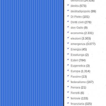
denuncia
(14.528)
destra
(573)
destradipopolo
(99)
Di Pietro
(101)
Diritti civili
(276)
don Gallo
(9)
economia
(2.331)
elezioni
(3.303)
emergenza
(3.077)
Energia
(45)
Esselunga
(2)
Esteri
(784)
Eugenetica
(3)
Europa
(1.314)
Fassino
(13)
federalismo
(167)
Ferrara
(21)
Ferretti
(6)
ferrovie
(133)
finanziaria
(325)