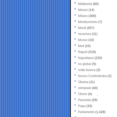
Mattarella
(60)
Meloni
(14)
Milano
(300)
Montezemolo
(7)
Monti
(357)
moschea
(11)
Musso
(10)
Muti
(10)
Napoli
(319)
Napolitano
(220)
no global
(5)
notte bianca
(3)
Nuovo Centrodestra
(2)
Obama
(11)
olimpiadi
(40)
Oliveri
(4)
Pannella
(29)
Papa
(33)
Parlamento
(1.428)