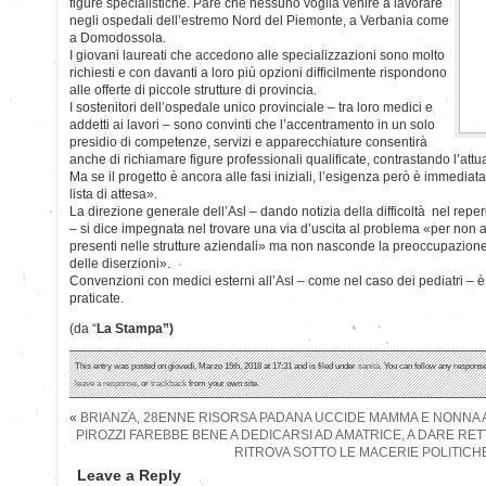
figure specialistiche. Pare che nessuno voglia venire a lavorare
negli ospedali dell’estremo Nord del Piemonte, a Verbania come
a Domodossola.
I giovani laureati che accedono alle specializzazioni sono molto
richiesti e con davanti a loro più opzioni difficilmente rispondono
alle offerte di piccole strutture di provincia.
I sostenitori dell’ospedale unico provinciale – tra loro medici e
addetti ai lavori – sono convinti che l’accentramento in un solo
presidio di competenze, servizi e apparecchiature consentirà
anche di richiamare figure professionali qualificate, contrastando l’attua
Ma se il progetto è ancora alle fasi iniziali, l’esigenza però è immedi
lista di attesa».
La direzione generale dell’Asl – dando notizia della difficoltà nel reperi
– si dice impegnata nel trovare una via d’uscita al problema «per non ac
presenti nelle strutture aziendali» ma non nasconde la preoccupazione d
delle diserzioni».
Convenzioni con medici esterni all’Asl – come nel caso dei pediatri – è
praticate.
(da “
La Stampa”)
This entry was posted on giovedì, Marzo 15th, 2018 at 17:31 and is filed under
sanità
. You can follow any response
leave a response
, or
trackback
from your own site.
«
BRIANZA, 28ENNE RISORSA PADANA UCCIDE MAMMA E NONNA 
PIROZZI FAREBBE BENE A DEDICARSI AD AMATRICE, A DARE RETTA
RITROVA SOTTO LE MACERIE POLITICH
Leave a Reply