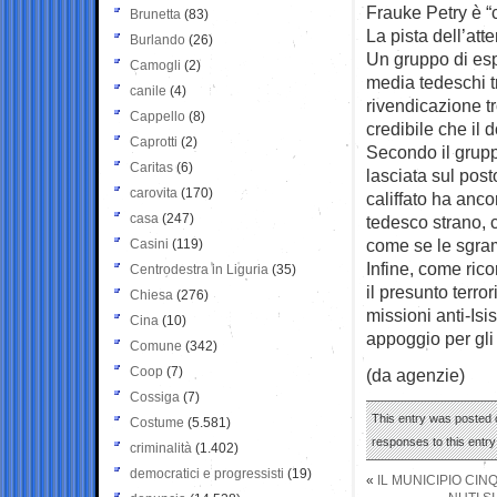
Frauke Petry è “c
Brunetta
(83)
La pista dell’att
Burlando
(26)
Un gruppo di esp
Camogli
(2)
media tedeschi t
canile
(4)
rivendicazione t
Cappello
(8)
credibile che il 
Caprotti
(2)
Secondo il gruppo
Caritas
(6)
lasciata sul posto
carovita
(170)
califfato ha anco
casa
(247)
tedesco strano, c
come se le sgram
Casini
(119)
Infine, come rico
Centrodestra in Liguria
(35)
il presunto terro
Chiesa
(276)
missioni anti-Isi
Cina
(10)
appoggio per gli
Comune
(342)
Coop
(7)
(da agenzie)
Cossiga
(7)
This entry was posted o
Costume
(5.581)
responses to this entr
criminalità
(1.402)
democratici e progressisti
(19)
«
IL MUNICIPIO CIN