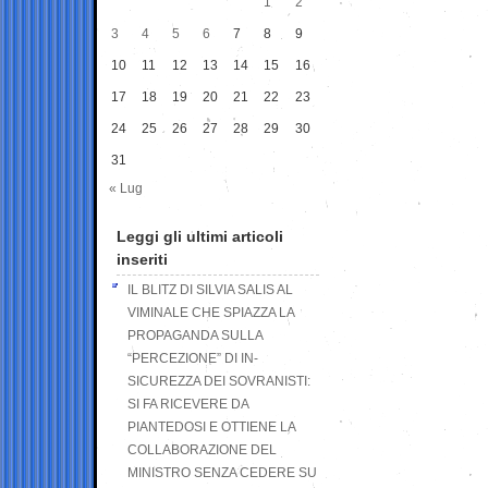
1
2
3
4
5
6
7
8
9
10
11
12
13
14
15
16
17
18
19
20
21
22
23
24
25
26
27
28
29
30
31
« Lug
Leggi gli ultimi articoli
inseriti
IL BLITZ DI SILVIA SALIS AL
VIMINALE CHE SPIAZZA LA
PROPAGANDA SULLA
“PERCEZIONE” DI IN-
SICUREZZA DEI SOVRANISTI:
SI FA RICEVERE DA
PIANTEDOSI E OTTIENE LA
COLLABORAZIONE DEL
MINISTRO SENZA CEDERE SU