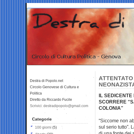
ATTENTATO 
Destra di Popolo.net
NEONAZISTA,
Circolo Genovese di Cultura e
Politica
IL SEDICENTE
Diretto da Riccardo Fucile
SCORRERE “S
Scrivici: destradipopolo@gmail.com
COLONIA”
Categorie
“Siccome non abb
sul serio tutto”. 
100 giorni
(5)
di una fonte dei 