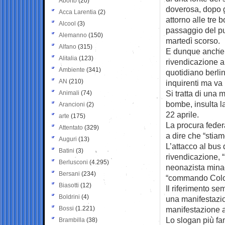
Aborto
(20)
doverosa, dopo g
Acca Larentia
(2)
attorno alle tre
Alcool
(3)
passaggio del pu
Alemanno
(150)
martedì scorso.
Alfano
(315)
E dunque anche l
Alitalia
(123)
rivendicazione a
Ambiente
(341)
quotidiano berlin
AN
(210)
inquirenti ma va
Si tratta di una m
Animali
(74)
bombe, insulta l
Arancioni
(2)
22 aprile.
arte
(175)
La procura federa
Attentato
(329)
a dire che “stia
Auguri
(13)
L’attacco al bus
Batini
(3)
rivendicazione, “
Berlusconi
(4.295)
neonazista minac
Bersani
(234)
“commando Colon
Biasotti
(12)
Il riferimento se
Boldrini
(4)
una manifestazio
Bossi
(1.221)
manifestazione a
Lo slogan più fam
Brambilla
(38)