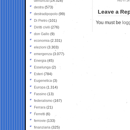
NUTI S
denuncia
(14.528)
destra
(573)
Leave a Rep
destradipopolo
(99)
Di Pietro
(101)
You must be
log
Diritti civili
(276)
don Gallo
(9)
economia
(2.331)
elezioni
(3.303)
emergenza
(3.077)
Energia
(45)
Esselunga
(2)
Esteri
(784)
Eugenetica
(3)
Europa
(1.314)
Fassino
(13)
federalismo
(167)
Ferrara
(21)
Ferretti
(6)
ferrovie
(133)
finanziaria
(325)