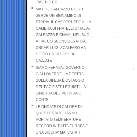
TASER E CP
MA CHE GALEAZZO DICI? TI
SERVE UN BIGNAMINO DI
STORIA. IL CAPOGRUPPO ALLA
CAMERA DI FRATELLI D’ITALIA,
GALEAZZO BIGNAMI, NEL SUO
ATTACCO SCONSIDERATO A
OSCAR LUIGI SCALFARO HA
DETTO UN BEL PO’ DI
CAZZATE
SIAMO FERMI AL GOVERNO
GIALLOVERDE: LA DESTRA
SULLA DIFESA È OSTAGGIO
DEI “PACIFISTI” LEGHISTI, LA
SINISTRA DEL PUTINIANO
CONTE
LE ONDATE DI CALORE DI
QUEST’ESTATE HANNO
PORTATO TEMPERATURE
RECORD IN TUTTA EUROPA E
UNA SICCITA’ MAI VISTA. I