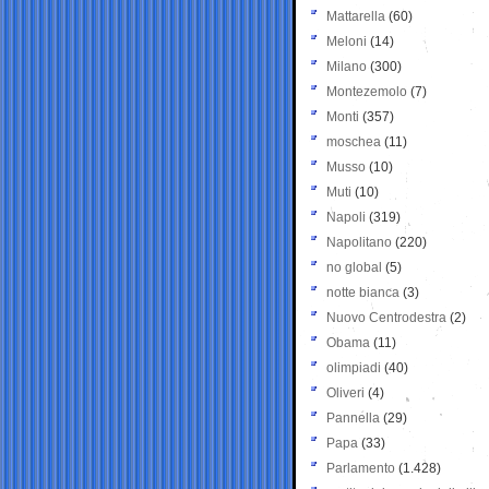
Mattarella
(60)
Meloni
(14)
Milano
(300)
Montezemolo
(7)
Monti
(357)
moschea
(11)
Musso
(10)
Muti
(10)
Napoli
(319)
Napolitano
(220)
no global
(5)
notte bianca
(3)
Nuovo Centrodestra
(2)
Obama
(11)
olimpiadi
(40)
Oliveri
(4)
Pannella
(29)
Papa
(33)
Parlamento
(1.428)