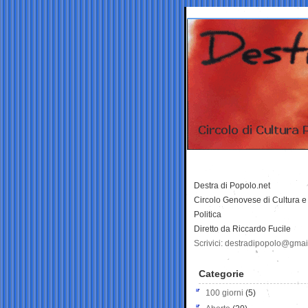
Destra di Popolo.net
Circolo Genovese di Cultura e
Politica
Diretto da Riccardo Fucile
Scrivici: destradipopolo@gma
Categorie
100 giorni
(5)