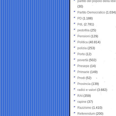
partito del popolo della libe
(30)
Partito Democratico
(1.034)
PD
(1.188)
PdL
(2.781)
pedofilia
(25)
Pensioni
(129)
Politica
(40.814)
polizia
(253)
Porto
(12)
povertà
(502)
Presepe
(14)
Primarie
(149)
Prodi
(52)
Provincia
(139)
radici e valori
(3.682)
RAI
(359)
rapine
(37)
Razzismo
(1.410)
Referendum
(200)