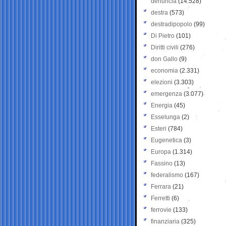
denuncia
(14.528)
destra
(573)
destradipopolo
(99)
Di Pietro
(101)
Diritti civili
(276)
don Gallo
(9)
economia
(2.331)
elezioni
(3.303)
emergenza
(3.077)
Energia
(45)
Esselunga
(2)
Esteri
(784)
Eugenetica
(3)
Europa
(1.314)
Fassino
(13)
federalismo
(167)
Ferrara
(21)
Ferretti
(6)
ferrovie
(133)
finanziaria
(325)