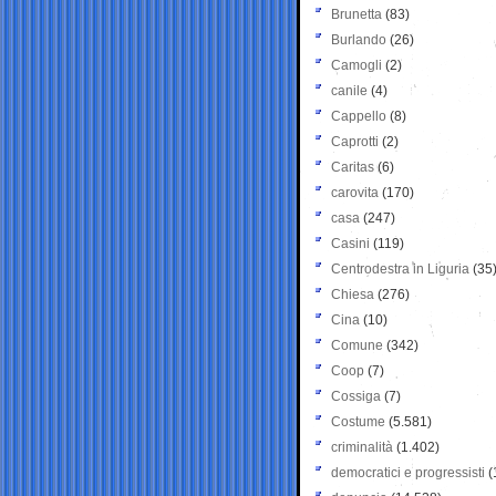
Brunetta
(83)
Burlando
(26)
Camogli
(2)
canile
(4)
Cappello
(8)
Caprotti
(2)
Caritas
(6)
carovita
(170)
casa
(247)
Casini
(119)
Centrodestra in Liguria
(35
Chiesa
(276)
Cina
(10)
Comune
(342)
Coop
(7)
Cossiga
(7)
Costume
(5.581)
criminalità
(1.402)
democratici e progressisti
(