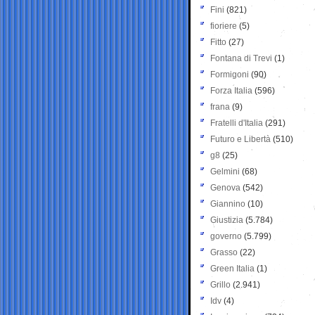
Fini
(821)
fioriere
(5)
Fitto
(27)
Fontana di Trevi
(1)
Formigoni
(90)
Forza Italia
(596)
frana
(9)
Fratelli d'Italia
(291)
Futuro e Libertà
(510)
g8
(25)
Gelmini
(68)
Genova
(542)
Giannino
(10)
Giustizia
(5.784)
governo
(5.799)
Grasso
(22)
Green Italia
(1)
Grillo
(2.941)
Idv
(4)