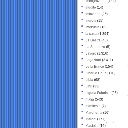
Immigrazione
(734)
indulto
(14)
inflazione
(26)
Ingroia
(15)
Interviste
(16)
la casta
(1.394)
La Destra
(45)
La Sapienza
(5)
Lavoro
(1.316)
LegaNord
(2.411)
Letta Enrico
(154)
Liberi e Uguali
(10)
Libia
(68)
Libri
(33)
Liguria Futurista
(25)
mafia
(543)
manifesto
(7)
Margherita
(16)
Maroni
(171)
Mastella
(16)