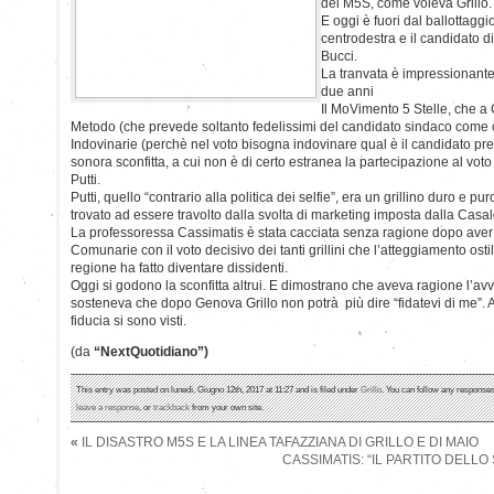
del M5S, come voleva Grillo.
E oggi è fuori dal ballottaggio
centrodestra e il candidato di
Bucci.
La tranvata è impressionant
due anni
Il MoVimento 5 Stelle, che a 
Metodo (che prevede soltanto fedelissimi del candidato sindaco come ca
Indovinarie (perchè nel voto bisogna indovinare qual è il candidato pref
sonora sconfitta, a cui non è di certo estranea la partecipazione al vot
Putti.
Putti, quello “contrario alla politica dei selfie”, era un grillino duro e pu
trovato ad essere travolto dalla svolta di marketing imposta dalla Casa
La professoressa Cassimatis è stata cacciata senza ragione dopo aver v
Comunarie con il voto decisivo dei tanti grillini che l’atteggiamento ost
regione ha fatto diventare dissidenti.
Oggi si godono la sconfitta altrui. E dimostrano che aveva ragione l’
sosteneva che dopo Genova Grillo non potrà più dire “fidatevi di me”. An
fiducia si sono visti.
(da
“NextQuotidiano”)
This entry was posted on lunedì, Giugno 12th, 2017 at 11:27 and is filed under
Grillo
. You can follow any responses
leave a response
, or
trackback
from your own site.
«
IL DISASTRO M5S E LA LINEA TAFAZZIANA DI GRILLO E DI MAIO
CASSIMATIS: “IL PARTITO DELLO