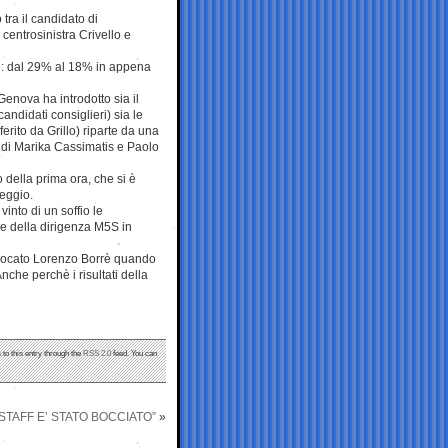
 tra il candidato di
 centrosinistra Crivello e
e: dal 29% al 18% in appena
Genova ha introdotto sia il
ndidati consiglieri) sia le
erito da Grillo) riparte da una
o di Marika Cassimatis e Paolo
ro della prima ora, che si è
leggio.
into di un soffio le
ile della dirigenza M5S in
avvocato Lorenzo Borrè quando
che perchè i risultati della
 to this entry through the
RSS 2.0
feed. You can
 STAFF E’ STATO BOCCIATO”
»