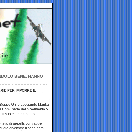
ENDOLO BENE, HANNO
IE PER IMPORRE IL
o Beppe Grillo cacciando Marika
 le Comunarie del MoVimento 5
 il suo candidato Luca
fatto di appelli, contrappelli,
ni era diventato il candidato