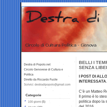
BELLI I TEM
Destra di Popolo.net
SENZA LIBE
Circolo Genovese di Cultura e
Politica
I POST DI AL
Diretto da Riccardo Fucile
INTERESSATA 
Scrivici: destradipopolo@gmail.com
C’è un Matteo Re
Categorie
Il primo è lo ste
politica dopo la
100 giorni
(5)
del 2016.