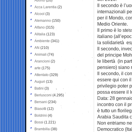
Aborto
(20)
Il secondo è l’u
Acca Larentia
(2)
internazionali pe
Alcool
(3)
per il Mondo, co
Alemanno
(150)
Medio Oriente.
Alfano
(315)
Il primo è lo st
Alitalia
(123)
italiano (all’ep
Ambiente
(341)
la solidarietà e
AN
(210)
Il secondo, inve
del principe Mo
Animali
(74)
le libertà (in pa
Arancioni
(2)
pensiero) siano r
arte
(175)
Il secondo, il c
Attentato
(329)
essere qui con 
Auguri
(13)
privilegio poter
Batini
(3)
possa essere il 
Berlusconi
(4.295)
Data: 28 gennaio
Bersani
(234)
incontro con il 
Biasotti
(12)
è tutto un florile
Boldrini
(4)
Arabia Saudita 
Bossi
(1.221)
Non entriamo nel 
Democratico (Ita
Brambilla
(38)