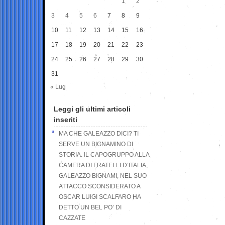
1
2
3
4
5
6
7
8
9
10
11
12
13
14
15
16
17
18
19
20
21
22
23
24
25
26
27
28
29
30
31
« Lug
Leggi gli ultimi articoli
inseriti
MA CHE GALEAZZO DICI? TI
SERVE UN BIGNAMINO DI
STORIA. IL CAPOGRUPPO ALLA
CAMERA DI FRATELLI D’ITALIA,
GALEAZZO BIGNAMI, NEL SUO
ATTACCO SCONSIDERATO A
OSCAR LUIGI SCALFARO HA
DETTO UN BEL PO’ DI
CAZZATE