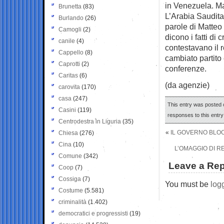
in Venezuela. Ma
Brunetta
(83)
L’Arabia Saudita,
Burlando
(26)
parole di Matteo
Camogli
(2)
dicono i fatti di
canile
(4)
contestavano il 
Cappello
(8)
cambiato partito 
Caprotti
(2)
conferenze.
Caritas
(6)
(da agenzie)
carovita
(170)
casa
(247)
This entry was posted 
Casini
(119)
responses to this entr
Centrodestra in Liguria
(35)
«
IL GOVERNO BLOCC
Chiesa
(276)
Cina
(10)
L’OMAGGIO DI R
Comune
(342)
Leave a Rep
Coop
(7)
Cossiga
(7)
You must be
log
Costume
(5.581)
criminalità
(1.402)
democratici e progressisti
(19)