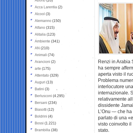
Aborto
(20)
Acca Larentia
(2)
Alcool
(3)
Alemanno
(150)
Alfano
(315)
Alitalia
(123)
Ambiente
(341)
AN
(210)
Animali
(74)
Renzi in Arabia S
Arancioni
(2)
ha sempre afferm
arte
(175)
aperta visto il r
Attentato
(329)
Problema numero
Auguri
(13)
interlocutore un
Batini
(3)
internazionale. S
Berlusconi
(4.295)
relativamente al
Bersani
(234)
dissidente Jama
Biasotti
(12)
L’Onu — che ha 
Boldrini
(4)
parlato di una «
Bossi
(1.221)
visto coinvolto il
stato.
Brambilla
(38)