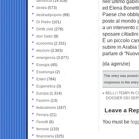
denuncia
(14.528)
nell’ultimo gabi
ed Elena Bonetti
destra
(573)
Paese che obbliga
destradipopolo
(99)
posto al mondo p
Di Pietro
(101)
a un intervento 
Diritti civili
(276)
sposare cittadin
don Gallo
(9)
È un piccolo cam
economia
(2.331)
subire in Arabia
elezioni
(3.303)
parlare di “Nuov
emergenza
(3.077)
(da agenzie)
Energia
(45)
Esselunga
(2)
This entry was posted 
Esteri
(784)
responses to this entr
Eugenetica
(3)
«
BELLI I TEMPI IN
Europa
(1.314)
DOSSIER DEI SER
Fassino
(13)
federalismo
(167)
Leave a Rep
Ferrara
(21)
You must be
log
Ferretti
(6)
ferrovie
(133)
finanziaria
(325)