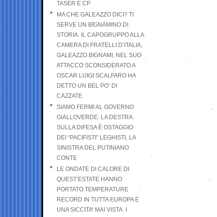
TASER E CP
MA CHE GALEAZZO DICI? TI
SERVE UN BIGNAMINO DI
STORIA. IL CAPOGRUPPO ALLA
CAMERA DI FRATELLI D’ITALIA,
GALEAZZO BIGNAMI, NEL SUO
ATTACCO SCONSIDERATO A
OSCAR LUIGI SCALFARO HA
DETTO UN BEL PO’ DI
CAZZATE
SIAMO FERMI AL GOVERNO
GIALLOVERDE: LA DESTRA
SULLA DIFESA È OSTAGGIO
DEI “PACIFISTI” LEGHISTI, LA
SINISTRA DEL PUTINIANO
CONTE
LE ONDATE DI CALORE DI
QUEST’ESTATE HANNO
PORTATO TEMPERATURE
RECORD IN TUTTA EUROPA E
UNA SICCITA’ MAI VISTA. I