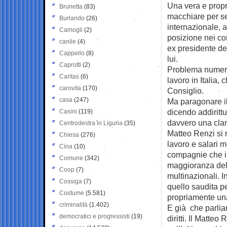
Una vera e prop
Brunetta
(83)
macchiare per se
Burlando
(26)
internazionale, 
Camogli
(2)
posizione nei c
canile
(4)
ex presidente de
Cappello
(8)
lui.
Caprotti
(2)
Problema numero 
Caritas
(6)
lavoro in Italia,
carovita
(170)
Consiglio.
casa
(247)
Ma paragonare il 
dicendo addirittu
Casini
(119)
davvero una cla
Centrodestra in Liguria
(35)
Matteo Renzi si r
Chiesa
(276)
lavoro e salari m
Cina
(10)
compagnie che i
Comune
(342)
maggioranza dell
Coop
(7)
multinazionali.
Cossiga
(7)
quello saudita pe
Costume
(5.581)
propriamente un
criminalità
(1.402)
E già che parliam
democratici e progressisti
(19)
diritti. Il Matteo