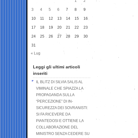
1
2
3
4
5
6
7
8
9
10
11
12
13
14
15
16
17
18
19
20
21
22
23
24
25
26
27
28
29
30
31
« Lug
Leggi gli ultimi articoli
inseriti
IL BLITZ DI SILVIA SALIS AL
VIMINALE CHE SPIAZZA LA
PROPAGANDA SULLA
“PERCEZIONE” DI IN-
SICUREZZA DEI SOVRANISTI:
SI FA RICEVERE DA
PIANTEDOSI E OTTIENE LA
COLLABORAZIONE DEL
MINISTRO SENZA CEDERE SU