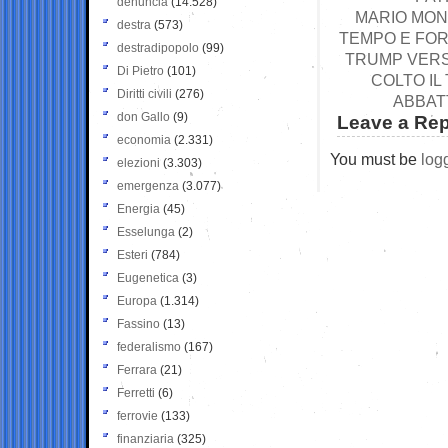
denuncia
(14.528)
MARIO MONT
destra
(573)
TEMPO E FOR
destradipopolo
(99)
TRUMP VERSO
Di Pietro
(101)
COLTO IL
Diritti civili
(276)
ABBATT
don Gallo
(9)
Leave a Rep
economia
(2.331)
You must be
log
elezioni
(3.303)
emergenza
(3.077)
Energia
(45)
Esselunga
(2)
Esteri
(784)
Eugenetica
(3)
Europa
(1.314)
Fassino
(13)
federalismo
(167)
Ferrara
(21)
Ferretti
(6)
ferrovie
(133)
finanziaria
(325)