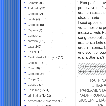
+Europa è attrav
Brunetta
(83)
precisa volontà v
Burlando
(26)
ora non sussisto
Camogli
(2)
straordinario
canile
(4)
I suoi oppositori
Cappello
(8)
«una mozione per
Caprotti
(2)
messa ai voti. P
Caritas
(6)
congresso politic
carovita
(170)
ripartenza forte 
casa
(247)
organi interni». 
uno scontro lega
Casini
(119)
(da la Stampa”)
Centrodestra in Liguria
(35)
Chiesa
(276)
This entry was posted o
Cina
(10)
responses to this entr
Comune
(342)
Coop
(7)
«
TRA I FI
Cossiga
(7)
CHIARA
PARLAMENTAR
Costume
(5.581)
“ADNKRONOS 
criminalità
(1.402)
GIUSEPPE MAR
democratici e progressisti
(19)
PAT