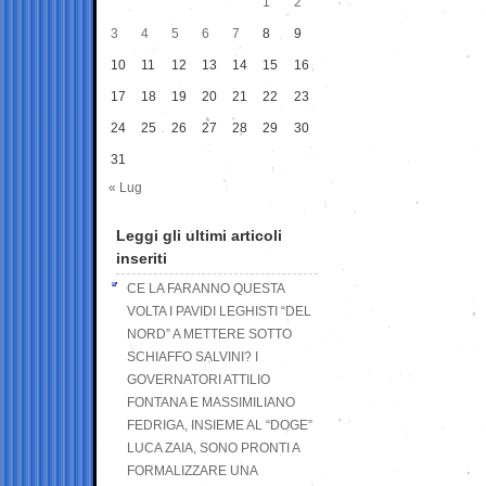
1
2
3
4
5
6
7
8
9
10
11
12
13
14
15
16
17
18
19
20
21
22
23
24
25
26
27
28
29
30
31
« Lug
Leggi gli ultimi articoli
inseriti
CE LA FARANNO QUESTA
VOLTA I PAVIDI LEGHISTI “DEL
NORD” A METTERE SOTTO
SCHIAFFO SALVINI? I
GOVERNATORI ATTILIO
FONTANA E MASSIMILIANO
FEDRIGA, INSIEME AL “DOGE”
LUCA ZAIA, SONO PRONTI A
FORMALIZZARE UNA