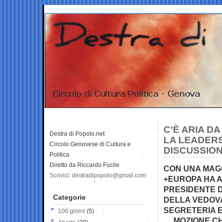
C’È ARIA D
Destra di Popolo.net
LA LEADERS
Circolo Genovese di Cultura e
DISCUSSION
Politica
Diretto da Riccardo Fucile
CON UNA MAGG
Scrivici: destradipopolo@gmail.com
+EUROPA HA 
PRESIDENTE D
Categorie
DELLA VEDOVA
SEGRETERIA 
100 giorni
(5)
… MOZIONE C