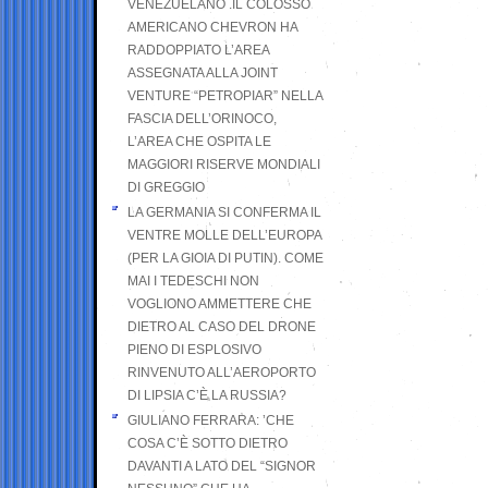
VENEZUELANO .IL COLOSSO
AMERICANO CHEVRON HA
RADDOPPIATO L’AREA
ASSEGNATA ALLA JOINT
VENTURE “PETROPIAR” NELLA
FASCIA DELL’ORINOCO,
L’AREA CHE OSPITA LE
MAGGIORI RISERVE MONDIALI
DI GREGGIO
LA GERMANIA SI CONFERMA IL
VENTRE MOLLE DELL’EUROPA
(PER LA GIOIA DI PUTIN). COME
MAI I TEDESCHI NON
VOGLIONO AMMETTERE CHE
DIETRO AL CASO DEL DRONE
PIENO DI ESPLOSIVO
RINVENUTO ALL’AEROPORTO
DI LIPSIA C’È LA RUSSIA?
GIULIANO FERRARA: ’CHE
COSA C’È SOTTO DIETRO
DAVANTI A LATO DEL “SIGNOR