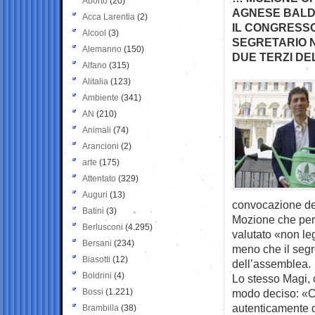
Aborto
(20)
AGNESE BALDU
Acca Larentia
(2)
IL CONGRESSO
Alcool
(3)
SEGRETARIO N
Alemanno
(150)
DUE TERZI
DE
Alfano
(315)
Alitalia
(123)
Ambiente
(341)
AN
(210)
Animali
(74)
Arancioni
(2)
arte
(175)
Attentato
(329)
Auguri
(13)
convocazione del
Batini
(3)
Mozione che per
Berlusconi
(4.295)
valutato «non leg
Bersani
(234)
meno che il segr
Biasotti
(12)
dell’assemblea.
Boldrini
(4)
Lo stesso Magi, c
Bossi
(1.221)
modo deciso: «Com
autenticamente d
Brambilla
(38)