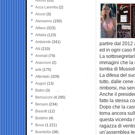
Aborto
(20)
Acca Larentia
(2)
Alcool
(3)
Alemanno
(150)
Alfano
(315)
Alitalia
(123)
Ambiente
(341)
partire dal 2012
AN
(210)
ed in ogni caso 
La sottosegretari
Animali
(74)
immagini che la 
Arancioni
(2)
tomba di Mussoli
arte
(175)
La difesa del suo
Attentato
(329)
tutto, dalle cene
Auguri
(13)
rimborsi, ma sen
Batini
(3)
Anche il preside
Berlusconi
(4.295)
fatto la stessa c
Bersani
(234)
Dopo che la cass
Biasotti
(12)
torna ancora sul
Boldrini
(4)
questa vicenda ri
Bossi
(1.221)
ragazza di ventis
un’assemblea leg
Brambilla
(38)