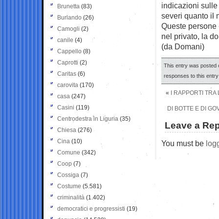
indicazioni sulle
Brunetta
(83)
severi quanto il 
Burlando
(26)
Queste persone 
Camogli
(2)
nel privato, la d
canile
(4)
(da Domani)
Cappello
(8)
Caprotti
(2)
This entry was posted 
Caritas
(6)
responses to this entr
carovita
(170)
«
I RAPPORTI TRA
casa
(247)
Casini
(119)
DI BOTTE E DI G
Centrodestra in Liguria
(35)
Leave a Rep
Chiesa
(276)
Cina
(10)
You must be
log
Comune
(342)
Coop
(7)
Cossiga
(7)
Costume
(5.581)
criminalità
(1.402)
democratici e progressisti
(19)