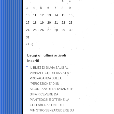
1
2
3
4
5
6
7
8
9
10
11
12
13
14
15
16
17
18
19
20
21
22
23
24
25
26
27
28
29
30
31
« Lug
Leggi gli ultimi articoli
inseriti
IL BLITZ DI SILVIA SALIS AL
VIMINALE CHE SPIAZZA LA
PROPAGANDA SULLA
“PERCEZIONE” DI IN-
SICUREZZA DEI SOVRANISTI:
SI FA RICEVERE DA
PIANTEDOSI E OTTIENE LA
COLLABORAZIONE DEL
MINISTRO SENZA CEDERE SU