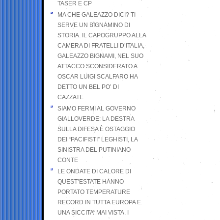
TASER E CP
MA CHE GALEAZZO DICI? TI
SERVE UN BIGNAMINO DI
STORIA. IL CAPOGRUPPO ALLA
CAMERA DI FRATELLI D’ITALIA,
GALEAZZO BIGNAMI, NEL SUO
ATTACCO SCONSIDERATO A
OSCAR LUIGI SCALFARO HA
DETTO UN BEL PO’ DI
CAZZATE
SIAMO FERMI AL GOVERNO
GIALLOVERDE: LA DESTRA
SULLA DIFESA È OSTAGGIO
DEI “PACIFISTI” LEGHISTI, LA
SINISTRA DEL PUTINIANO
CONTE
LE ONDATE DI CALORE DI
QUEST’ESTATE HANNO
PORTATO TEMPERATURE
RECORD IN TUTTA EUROPA E
UNA SICCITA’ MAI VISTA. I