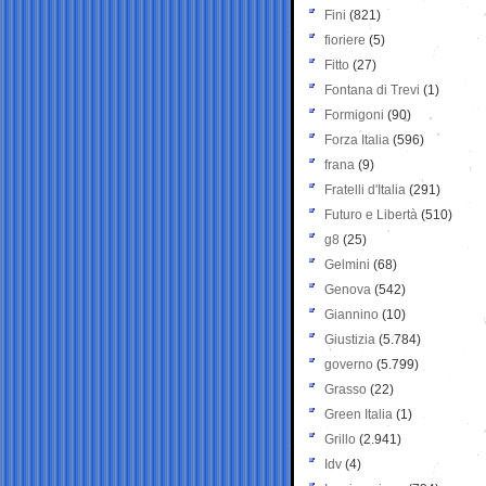
Fini
(821)
fioriere
(5)
Fitto
(27)
Fontana di Trevi
(1)
Formigoni
(90)
Forza Italia
(596)
frana
(9)
Fratelli d'Italia
(291)
Futuro e Libertà
(510)
g8
(25)
Gelmini
(68)
Genova
(542)
Giannino
(10)
Giustizia
(5.784)
governo
(5.799)
Grasso
(22)
Green Italia
(1)
Grillo
(2.941)
Idv
(4)