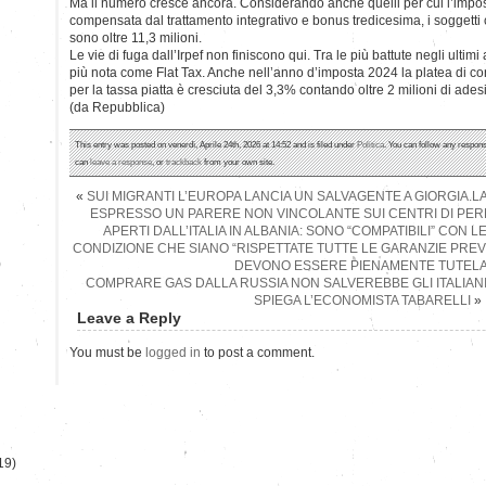
Ma il numero cresce ancora. Considerando anche quelli per cui l’impos
compensata dal trattamento integrativo e bonus tredicesima, i soggetti 
sono oltre 11,3 milioni.
Le vie di fuga dall’Irpef non finiscono qui. Tra le più battute negli ultimi 
più nota come Flat Tax. Anche nell’anno d’imposta 2024 la platea di co
per la tassa piatta è cresciuta del 3,3% contando oltre 2 milioni di ades
(da Repubblica)
This entry was posted on venerdì, Aprile 24th, 2026 at 14:52 and is filed under
Politica
. You can follow any respons
can
leave a response
, or
trackback
from your own site.
«
SUI MIGRANTI L’EUROPA LANCIA UN SALVAGENTE A GIORGIA.LA
ESPRESSO UN PARERE NON VINCOLANTE SUI CENTRI DI PERM
APERTI DALL’ITALIA IN ALBANIA: SONO “COMPATIBILI” CON 
CONDIZIONE CHE SIANO “RISPETTATE TUTTE LE GARANZIE PREVIST
)
DEVONO ESSERE PIENAMENTE TUTELAT
COMPRARE GAS DALLA RUSSIA NON SALVEREBBE GLI ITALIANI
SPIEGA L’ECONOMISTA TABARELLI
»
Leave a Reply
You must be
logged in
to post a comment.
19)