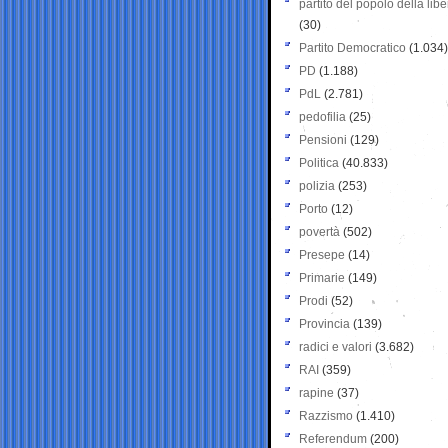
partito del popolo della libe
(30)
Partito Democratico
(1.034)
PD
(1.188)
PdL
(2.781)
pedofilia
(25)
Pensioni
(129)
Politica
(40.833)
polizia
(253)
Porto
(12)
povertà
(502)
Presepe
(14)
Primarie
(149)
Prodi
(52)
Provincia
(139)
radici e valori
(3.682)
RAI
(359)
rapine
(37)
Razzismo
(1.410)
Referendum
(200)