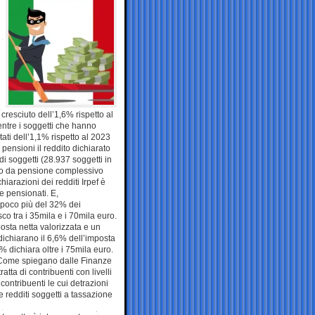
cresciuto dell’1,6% rispetto al
ntre i soggetti che hanno
ati dell’1,1% rispetto al 2023
pensioni il reddito dichiarato
i soggetti (28.937 soggetti in
ito da pensione complessivo
iarazioni dei redditi Irpef è
e pensionati. E,
 (poco più del 32% dei
sco tra i 35mila e i 70mila euro.
mposta netta valorizzata e un
ichiarano il 6,6% dell’imposta
3% dichiara oltre i 75mila euro.
a. Come spiegano dalle Finanze
atta di contribuenti con livelli
 contribuenti le cui detrazioni
 redditi soggetti a tassazione