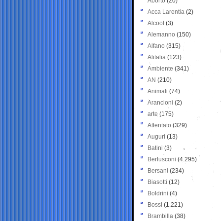
Aborto
(20)
Acca Larentia
(2)
Alcool
(3)
Alemanno
(150)
Alfano
(315)
Alitalia
(123)
Ambiente
(341)
AN
(210)
Animali
(74)
Arancioni
(2)
arte
(175)
Attentato
(329)
Auguri
(13)
Batini
(3)
Berlusconi
(4.295)
Bersani
(234)
Biasotti
(12)
Boldrini
(4)
Bossi
(1.221)
Brambilla
(38)