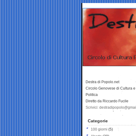
Destra di Popolo.net
Circolo Genovese di Cultura e
Politica
Diretto da Riccardo Fucile
Scrivici: destradipopolo@gma
Categorie
100 giorni
(5)