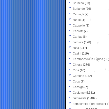
Brunetta
(83)
Burlando
(26)
Camogli
(2)
canile
(4)
Cappello
(8)
Caprotti
(2)
Caritas
(6)
carovita
(170)
casa
(247)
Casini
(119)
Centrodestra in Liguria
(35
Chiesa
(276)
Cina
(10)
Comune
(342)
Coop
(7)
Cossiga
(7)
Costume
(5.581)
criminalità
(1.402)
democratici e progressisti
(