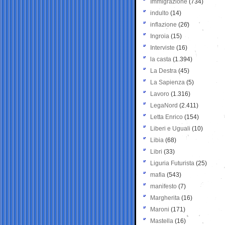
Immigrazione
(734)
indulto
(14)
inflazione
(26)
Ingroia
(15)
Interviste
(16)
la casta
(1.394)
La Destra
(45)
La Sapienza
(5)
Lavoro
(1.316)
LegaNord
(2.411)
Letta Enrico
(154)
Liberi e Uguali
(10)
Libia
(68)
Libri
(33)
Liguria Futurista
(25)
mafia
(543)
manifesto
(7)
Margherita
(16)
Maroni
(171)
Mastella
(16)