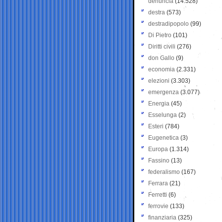
denuncia
(14.528)
destra
(573)
destradipopolo
(99)
Di Pietro
(101)
Diritti civili
(276)
don Gallo
(9)
economia
(2.331)
elezioni
(3.303)
emergenza
(3.077)
Energia
(45)
Esselunga
(2)
Esteri
(784)
Eugenetica
(3)
Europa
(1.314)
Fassino
(13)
federalismo
(167)
Ferrara
(21)
Ferretti
(6)
ferrovie
(133)
finanziaria
(325)