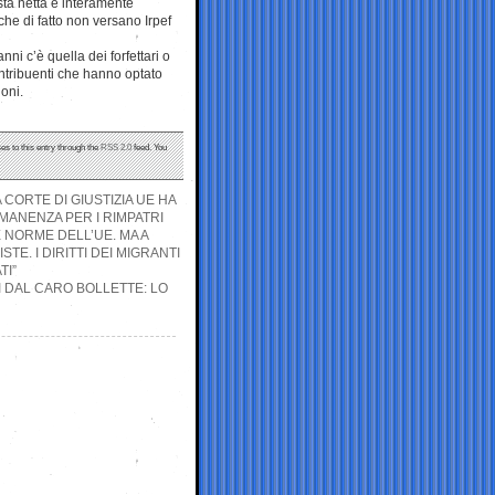
ta netta è interamente
che di fatto non versano Irpef
anni c’è quella dei forfettari o
ntribuenti che hanno optato
ioni.
es to this entry through the
RSS 2.0
feed. You
 CORTE DI GIUSTIZIA UE HA
ANENZA PER I RIMPATRI
LE NORME DELL’UE. MA A
E. I DIRITTI DEI MIGRANTI
I”
 DAL CARO BOLLETTE: LO