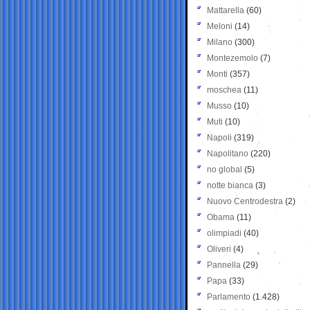
Mattarella
(60)
Meloni
(14)
Milano
(300)
Montezemolo
(7)
Monti
(357)
moschea
(11)
Musso
(10)
Muti
(10)
Napoli
(319)
Napolitano
(220)
no global
(5)
notte bianca
(3)
Nuovo Centrodestra
(2)
Obama
(11)
olimpiadi
(40)
Oliveri
(4)
Pannella
(29)
Papa
(33)
Parlamento
(1.428)