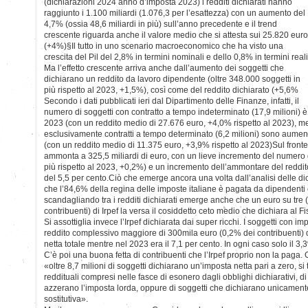
(dichiarazioni 2024 anno d’imposta 2023) i redditi dichiarati hanno
raggiunto i 1.100 miliardi (1.076,3 per l’esattezza) con un aumento del
4,7% (ossia 48,6 miliardi in più) sull’anno precedente e il trend
crescente riguarda anche il valore medio che si attesta sui 25.820 euro
(+4%)§Il tutto in uno scenario macroeconomico che ha visto una
crescita del Pil del 2,8% in termini nominali e dello 0,8% in termini reali
Ma l’effetto crescente arriva anche dall’aumento dei soggetti che
dichiarano un reddito da lavoro dipendente (oltre 348.000 soggetti in
più rispetto al 2023, +1,5%), così come del reddito dichiarato (+5,6%
Secondo i dati pubblicati ieri dal Dipartimento delle Finanze, infatti, il
numero di soggetti con contratto a tempo indeterminato (17,9 milioni) è 
2023 (con un reddito medio di 27.676 euro, +4,0% rispetto al 2023), me
esclusivamente contratti a tempo determinato (6,2 milioni) sono aument
(con un reddito medio di 11.375 euro, +3,9% rispetto al 2023)Sul fronte 
ammonta a 325,5 miliardi di euro, con un lieve incremento del numero d
più rispetto al 2023, +0,2%) e un incremento dell’ammontare del redd
del 5,5 per cento.Ciò che emerge ancora una volta dall’analisi delle dich
che l’84,6% della regina delle imposte italiane è pagata da dipendenti 
scandagliando tra i redditi dichiarati emerge anche che un euro su tre
contribuenti) di Irpef la versa il cosiddetto ceto medio che dichiara al Fi
Si assottiglia invece l’Irpef dichiarata dai super ricchi. I soggetti con i
reddito complessivo maggiore di 300mila euro (0,2% dei contribuenti) d
netta totale mentre nel 2023 era il 7,1 per cento. In ogni caso solo il 3,
C’è poi una buona fetta di contribuenti che l’Irpef proprio non la pag
«oltre 8,7 milioni di soggetti dichiarano un’imposta netta pari a zero, si tr
reddituali compresi nelle fasce di esonero dagli obblighi dichiarativi, di
azzerano l’imposta lorda, oppure di soggetti che dichiarano unicamente
sostitutiva».