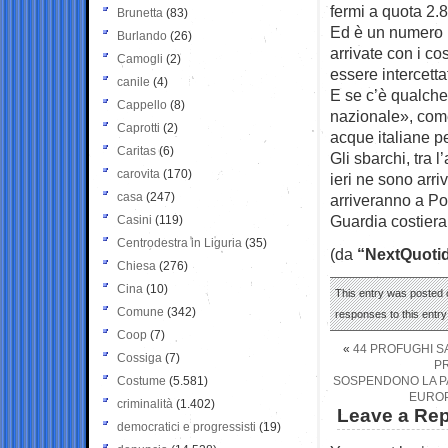
fermi a quota 2.
Brunetta
(83)
Ed è un numero p
Burlando
(26)
arrivate con i co
Camogli
(2)
essere intercettat
canile
(4)
E se c’è qualche
Cappello
(8)
nazionale», come 
Caprotti
(2)
acque italiane pe
Caritas
(6)
Gli sbarchi, tra l
carovita
(170)
ieri ne sono arri
casa
(247)
arriveranno a Po
Guardia costiera
Casini
(119)
Centrodestra in Liguria
(35)
(da
“NextQuoti
Chiesa
(276)
Cina
(10)
This entry was posted o
Comune
(342)
responses to this entr
Coop
(7)
«
44 PROFUGHI SA
Cossiga
(7)
PR
Costume
(5.581)
SOSPENDONO LA PA
EUROP
criminalità
(1.402)
Leave a Rep
democratici e progressisti
(19)