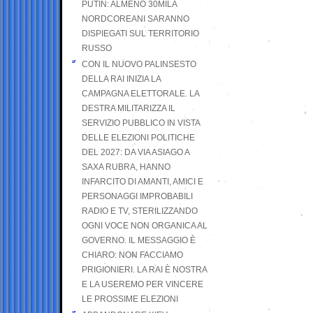
PUTIN: ALMENO 30MILA
NORDCOREANI SARANNO
DISPIEGATI SUL TERRITORIO
RUSSO
CON IL NUOVO PALINSESTO
DELLA RAI INIZIA LA
CAMPAGNA ELETTORALE. LA
DESTRA MILITARIZZA IL
SERVIZIO PUBBLICO IN VISTA
DELLE ELEZIONI POLITICHE
DEL 2027: DA VIA ASIAGO A
SAXA RUBRA, HANNO
INFARCITO DI AMANTI, AMICI E
PERSONAGGI IMPROBABILI
RADIO E TV, STERILIZZANDO
OGNI VOCE NON ORGANICA AL
GOVERNO. IL MESSAGGIO È
CHIARO: NON FACCIAMO
PRIGIONIERI. LA RAI È NOSTRA
E LA USEREMO PER VINCERE
LE PROSSIME ELEZIONI