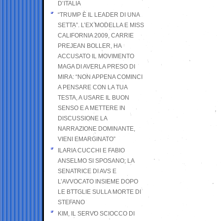
D’ITALIA
“TRUMP È IL LEADER DI UNA
SETTA”. L’EX MODELLA E MISS
CALIFORNIA 2009, CARRIE
PREJEAN BOLLER, HA
ACCUSATO IL MOVIMENTO
MAGA DI AVERLA PRESO DI
MIRA: “NON APPENA COMINCI
A PENSARE CON LA TUA
TESTA, A USARE IL BUON
SENSO E A METTERE IN
DISCUSSIONE LA
NARRAZIONE DOMINANTE,
VIENI EMARGINATO”
ILARIA CUCCHI E FABIO
ANSELMO SI SPOSANO; LA
SENATRICE DI AVS E
L’AVVOCATO INSIEME DOPO
LE BTTGLIE SULLA MORTE DI
STEFANO
KIM, IL SERVO SCIOCCO DI