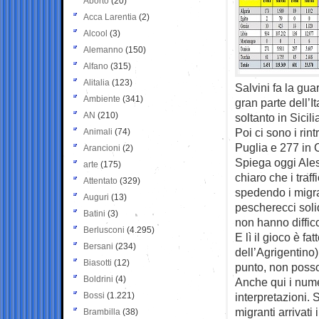
Aborto
(20)
Acca Larentia
(2)
Alcool
(3)
Alemanno
(150)
Alfano
(315)
Alitalia
(123)
Salvini fa la gu
Ambiente
(341)
gran parte dell’It
AN
(210)
soltanto in Sicil
Poi ci sono i rin
Animali
(74)
Puglia e 277 in 
Arancioni
(2)
Spiega oggi Ales
arte
(175)
chiaro che i traf
Attentato
(329)
spedendo i migra
Auguri
(13)
pescherecci solid
Batini
(3)
non hanno diffico
Berlusconi
(4.295)
E lì il gioco è f
Bersani
(234)
dell’Agrigentino)
Biasotti
(12)
punto, non posson
Boldrini
(4)
Anche qui i nume
Bossi
(1.221)
interpretazioni. 
migranti arrivati 
Brambilla
(38)