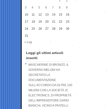
1
2
3
4
5
6
7
8
9
10
11
12
13
14
15
16
17
18
19
20
21
22
23
24
25
26
27
28
29
30
31
« Lug
Leggi gli ultimi articoli
inseriti
MASCHERINE DI BRONZO, IL
GOVERNO MELONI HA
SECRETATO LA
DOCUMENTAZIONE
SULL’ACCORDO DA OLTRE 100
MILIONI CON LA SOCIETÀ JC
ELECTRONICS, DI PROPRIETÀ
DELL’IMPRENDITORE DARIO
BIANCHI, VICINO A FRATELLI