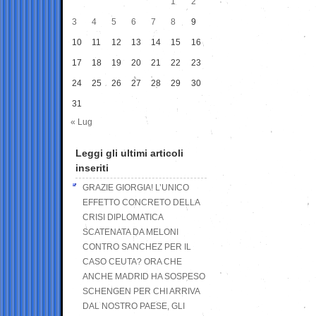
1
2
3
4
5
6
7
8
9
10
11
12
13
14
15
16
17
18
19
20
21
22
23
24
25
26
27
28
29
30
31
« Lug
Leggi gli ultimi articoli
inseriti
GRAZIE GIORGIA! L’UNICO
EFFETTO CONCRETO DELLA
CRISI DIPLOMATICA
SCATENATA DA MELONI
CONTRO SANCHEZ PER IL
CASO CEUTA? ORA CHE
ANCHE MADRID HA SOSPESO
SCHENGEN PER CHI ARRIVA
DAL NOSTRO PAESE, GLI