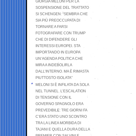
GIORGIA MELONI PER LA
SOSPENSIONE DEL TRATTATO
SI SCHENGEN: “SEMBRA CHE
SIA PIÙ PREOCCUPATA DI
TORNARE A FARSI
FOTOGRAFARE CON TRUMP
CHE DI DIFENDERE GLI
INTERESSI EUROPEI. STA
IMPORTANDO IN EUROPA
UN’AGENDA POLITICA CHE
MIRA A INDEBOLIRLA
DALL’INTERNO. MA È RIMASTA
PIUTTOSTO ISOLATA”
MELONI SI È INFILATA DA SOLA
NEL TUNNEL. L’ESCALATION
DI TENSIONE CON IL
GOVERNO SPAGNOLO ERA
PREVEDIBILE: TRE GIORNI FA
C’ERA STATO UNO SCONTRO
TRA LA LINEA MORBIDA DI
TAJANI E QUELLA DURA DELLA
PREMIER CON SALVINI E