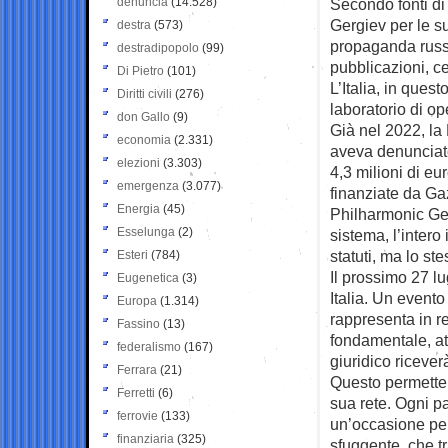
denuncia
(14.528)
Secondo fonti di
Gergiev per le s
destra
(573)
propaganda russa 
destradipopolo
(99)
pubblicazioni, c
Di Pietro
(101)
L’Italia, in ques
Diritti civili
(276)
laboratorio di op
don Gallo
(9)
Già nel 2022, la
economia
(2.331)
aveva denunciato 
elezioni
(3.303)
4,3 milioni di eu
emergenza
(3.077)
finanziate da G
Energia
(45)
Philharmonic Gerg
Esselunga
(2)
sistema, l’intero
statuti, ma lo s
Esteri
(784)
Il prossimo 27 lu
Eugenetica
(3)
Italia. Un event
Europa
(1.314)
rappresenta in r
Fassino
(13)
fondamentale, att
federalismo
(167)
giuridico riceve
Ferrara
(21)
Questo permetter
Ferretti
(6)
sua rete. Ogni p
ferrovie
(133)
un’occasione per
finanziaria
(325)
sfuggente, che tr