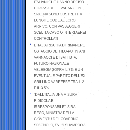
ITALIANI CHE HANNO DECISO
DI PASSARE LE VACANZE IN
SPAGNA SONO COSTRETTI A
LUNGHE CODE AL LORO
ARRIVO, CON PASSEGGERI
SCELTI A CASO O INTERI AEREI
CONTROLLATI
L’ITALIA RISCHIA DI RIMANERE
OSTAGGIO DEI FILO-PUTINIANI
VANNACCI E DI BATTISTA.
FUTURO NAZIONALE
VELEGGIA SOPRA IL 7% E UN
EVENTUALE PARTITO DELL’EX
GRILLINO VARREBBE TRA IL 2
E IL 3.5%
“DALL’ITALIA UNA MISURA
RIDICOLA E
IRRESPONSABILE”: SIRA
REGO, MINISTRA DELLA
GIOVENTÙ DEL GOVERNO
SPAGNOLO, FA LO SHAMPOO A