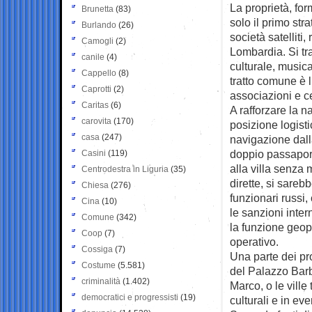
La proprietà, for
Brunetta
(83)
solo il primo str
Burlando
(26)
società satelliti
Camogli
(2)
Lombardia. Si tra
canile
(4)
culturale, musica
Cappello
(8)
tratto comune è 
Caprotti
(2)
associazioni e cent
Caritas
(6)
A rafforzare la 
carovita
(170)
posizione logisti
casa
(247)
navigazione dall
doppio passaport
Casini
(119)
alla villa senza
Centrodestra in Liguria
(35)
dirette, si sareb
Chiesa
(276)
funzionari russi,
Cina
(10)
le sanzioni inter
Comune
(342)
la funzione geop
Coop
(7)
operativo.
Cossiga
(7)
Una parte dei pro
Costume
(5.581)
del Palazzo Barb
criminalità
(1.402)
Marco, o le ville
democratici e progressisti
(19)
culturali e in eve