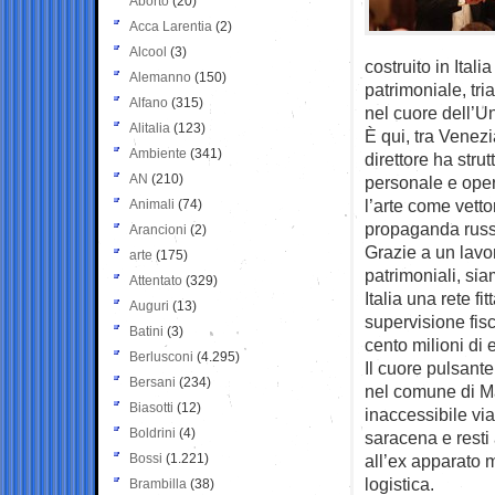
Aborto
(20)
Acca Larentia
(2)
Alcool
(3)
costruito in Ita
Alemanno
(150)
patrimoniale, tri
Alfano
(315)
nel cuore dell’U
Alitalia
(123)
È qui, tra Venezi
Ambiente
(341)
direttore ha stru
AN
(210)
personale e oper
l’arte come vettor
Animali
(74)
propaganda russa
Arancioni
(2)
Grazie a un lavor
arte
(175)
patrimoniali, si
Attentato
(329)
Italia una rete fi
Auguri
(13)
supervisione fis
Batini
(3)
cento milioni di 
Berlusconi
(4.295)
Il cuore pulsant
Bersani
(234)
nel comune di Ma
Biasotti
(12)
inaccessibile vi
Boldrini
(4)
saracena e resti 
Bossi
(1.221)
all’ex apparato m
logistica.
Brambilla
(38)