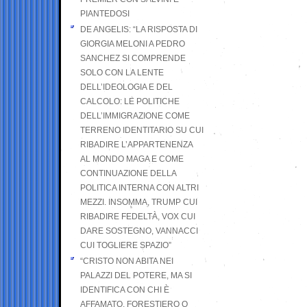
PIANTEDOSI
DE ANGELIS: “LA RISPOSTA DI
GIORGIA MELONI A PEDRO
SANCHEZ SI COMPRENDE
SOLO CON LA LENTE
DELL’IDEOLOGIA E DEL
CALCOLO: LE POLITICHE
DELL’IMMIGRAZIONE COME
TERRENO IDENTITARIO SU CUI
RIBADIRE L’APPARTENENZA
AL MONDO MAGA E COME
CONTINUAZIONE DELLA
POLITICA INTERNA CON ALTRI
MEZZI. INSOMMA, TRUMP CUI
RIBADIRE FEDELTÀ, VOX CUI
DARE SOSTEGNO, VANNACCI
CUI TOGLIERE SPAZIO”
“CRISTO NON ABITA NEI
PALAZZI DEL POTERE, MA SI
IDENTIFICA CON CHI È
AFFAMATO, FORESTIERO O