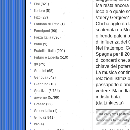
Fini
(821)
Ma resta ancora 
fioriere
(5)
locale o quale s
Valery Gergiev?
Fitto
(27)
Chi ha agito da f
Fontana di Trevi
(1)
scatenata da Mosc
Formigoni
(90)
offrendo palchi p
Forza Italia
(596)
di influenza del
frana
(9)
Nel frattempo, G
Fratelli d'Italia
(291)
Spagna per il 20
Futuro e Libertà
(510)
di concerti che, 
g8
(25)
chiave del poter
Gelmini
(68)
La musica continu
Genova
(542)
relazioni istituzi
passaporto oland
Giannino
(10)
vedere. Ma in Ita
Giustizia
(5.784)
indisturbata.
governo
(5.799)
(da Linkiesta)
Grasso
(22)
Green Italia
(1)
This entry was posted o
Grillo
(2.941)
responses to this entr
Idv
(4)