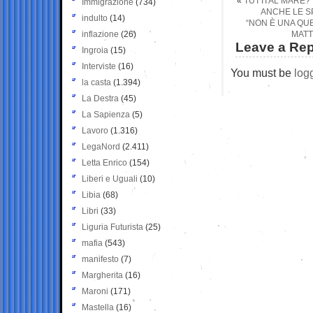
«
TUTTI AL MARE?
Immigrazione
(734)
ANCHE LE S
indulto
(14)
“NON È UNA QUES
inflazione
(26)
MATT
Leave a Rep
Ingroia
(15)
Interviste
(16)
You must be
log
la casta
(1.394)
La Destra
(45)
La Sapienza
(5)
Lavoro
(1.316)
LegaNord
(2.411)
Letta Enrico
(154)
Liberi e Uguali
(10)
Libia
(68)
Libri
(33)
Liguria Futurista
(25)
mafia
(543)
manifesto
(7)
Margherita
(16)
Maroni
(171)
Mastella
(16)