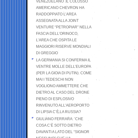
VENEZUELANO .IL COLOSSO
AMERICANO CHEVRON HA
RADDOPPIATO L’AREA
ASSEGNATA ALLA JOINT
VENTURE “PETROPIAR” NELLA
FASCIA DELL’ORINOCO,
L’AREA CHE OSPITA LE
MAGGIORI RISERVE MONDIALI
DI GREGGIO
LA GERMANIA SI CONFERMA IL
VENTRE MOLLE DELL’EUROPA
(PER LA GIOIA DI PUTIN). COME
MAI I TEDESCHI NON
VOGLIONO AMMETTERE CHE
DIETRO AL CASO DEL DRONE
PIENO DI ESPLOSIVO
RINVENUTO ALL’AEROPORTO
DI LIPSIA C’È LA RUSSIA?
GIULIANO FERRARA: ’CHE
COSA C’È SOTTO DIETRO
DAVANTI A LATO DEL “SIGNOR