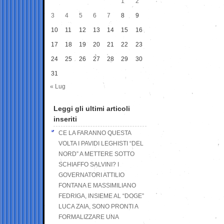
1
2
3
4
5
6
7
8
9
10
11
12
13
14
15
16
17
18
19
20
21
22
23
24
25
26
27
28
29
30
31
« Lug
Leggi gli ultimi articoli
inseriti
CE LA FARANNO QUESTA
VOLTA I PAVIDI LEGHISTI “DEL
NORD” A METTERE SOTTO
SCHIAFFO SALVINI? I
GOVERNATORI ATTILIO
FONTANA E MASSIMILIANO
FEDRIGA, INSIEME AL “DOGE”
LUCA ZAIA, SONO PRONTI A
FORMALIZZARE UNA