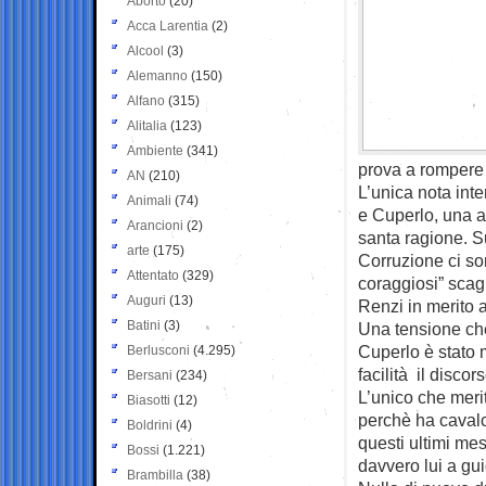
Aborto
(20)
Acca Larentia
(2)
Alcool
(3)
Alemanno
(150)
Alfano
(315)
Alitalia
(123)
Ambiente
(341)
prova a rompere 
AN
(210)
L’unica nota int
Animali
(74)
e Cuperlo, una a
Arancioni
(2)
santa ragione. S
arte
(175)
Corruzione ci son
Attentato
(329)
coraggiosi” scagl
Auguri
(13)
Renzi in merito a
Batini
(3)
Una tensione che
Cuperlo è stato 
Berlusconi
(4.295)
facilità il disco
Bersani
(234)
L’unico che merit
Biasotti
(12)
perchè ha cavalca
Boldrini
(4)
questi ultimi me
Bossi
(1.221)
davvero lui a guid
Brambilla
(38)