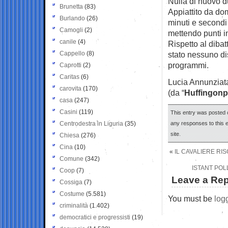
Nulla di nuovo 
Brunetta
(83)
Appiattito da do
Burlando
(26)
minuti e secondi 
Camogli
(2)
mettendo punti int
canile
(4)
Rispetto al dibat
Cappello
(8)
stato nessuno di
programmi.
Caprotti
(2)
Caritas
(6)
Lucia Annunziat
carovita
(170)
(da “
Huffingonp
casa
(247)
Casini
(119)
This entry was posted 
Centrodestra in Liguria
(35)
any responses to this 
site.
Chiesa
(276)
Cina
(10)
«
IL CAVALIERE RI
Comune
(342)
ISTANT POL
Coop
(7)
Leave a Rep
Cossiga
(7)
Costume
(5.581)
You must be
log
criminalità
(1.402)
democratici e progressisti
(19)