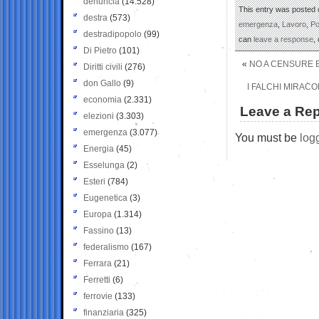
denuncia
(14.528)
This entry was posted 
destra
(573)
emergenza
,
Lavoro
,
Po
destradipopolo
(99)
can
leave a response
,
Di Pietro
(101)
«
NO A CENSURE E
Diritti civili
(276)
don Gallo
(9)
I FALCHI MIRACO
economia
(2.331)
Leave a Rep
elezioni
(3.303)
emergenza
(3.077)
You must be
log
Energia
(45)
Esselunga
(2)
Esteri
(784)
Eugenetica
(3)
Europa
(1.314)
Fassino
(13)
federalismo
(167)
Ferrara
(21)
Ferretti
(6)
ferrovie
(133)
finanziaria
(325)