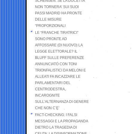
SCHENGEN. SE LA DUCETTA
NON TORNERA’ SUI SUOI
PASSI MADRID HA PRONTE
DELLE MISURE
“PROPORZIONALI
LE “FRANCHE TIRATRICI”
SONO PRONTE AD
AFFOSSARE (DI NUOVO) LA
LEGGE ELETTORALE? IL
BLUFF SULLE PREFERENZE
ANNUNCIATO CON TONI
TRIONFALISTICI DA MELONI E
ALLEATI FA INCAZZARE LE
PARLAMENTARI DEL
CENTRODESTRA,
INCAROGNITE
SULL’ALTERNANZA DI GENERE
CHE NON C’E’
FACT-CHECKING: I FALSI
MESSAGGI E LA PROPAGANDA
DIETRO LA TRAGEDIA DI
CEUTA: LA DISINFORMAZIONE