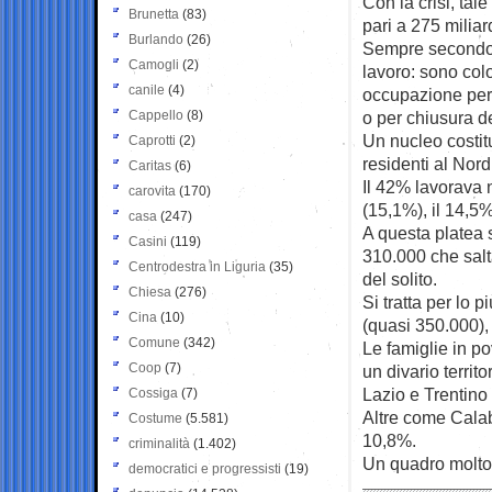
Con la crisi, ta
Brunetta
(83)
pari a 275 miliar
Burlando
(26)
Sempre secondo i
Camogli
(2)
lavoro: sono col
canile
(4)
occupazione perch
Cappello
(8)
o per chiusura d
Un nucleo costit
Caprotti
(2)
residenti al Nor
Caritas
(6)
Il 42% lavorava n
carovita
(170)
(15,1%), il 14,5%
casa
(247)
A questa platea 
Casini
(119)
310.000 che salt
Centrodestra in Liguria
(35)
del solito.
Chiesa
(276)
Si tratta per lo 
Cina
(10)
(quasi 350.000), 
Comune
(342)
Le famiglie in p
Coop
(7)
un divario terri
Lazio e Trentino 
Cossiga
(7)
Altre come Calabr
Costume
(5.581)
10,8%.
criminalità
(1.402)
Un quadro molto 
democratici e progressisti
(19)