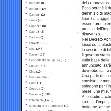
del coronavirus.
Brunetta
(83)
Ecco perchè il de
Burlando
(26)
dell’inizio di m
Camogli
(2)
finanza. L’aggi
canile
(4)
essere pronto en
Cappello
(8)
preciso dell’impa
Caprotti
(2)
disavanzo.
Caritas
(6)
Nel Decreto April
carovita
(170)
tasse sulla plast
casa
(247)
la sessione di bi
Il governo sta s
Casini
(119)
sulla base delle
Centrodestra in Liguria
(35)
annunciato, sarà
Chiesa
(276)
dovrebbe salire 
Cina
(10)
Una parte della 
Comune
(342)
consistente mentr
Coop
(7)
spingono per l’i
Cossiga
(7)
mese, una misura
Costume
(5.581)
Allo studio anche 
criminalità
(1.402)
credito d’imposta
democratici e progressisti
(19)
botteghe, anche a