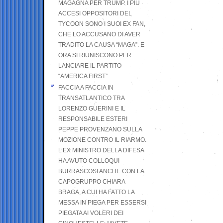
MAGAGNA PER TRUMP. I PIÙ
ACCESI OPPOSITORI DEL
TYCOON SONO I SUOI EX FAN,
CHE LO ACCUSANO DI AVER
TRADITO LA CAUSA “MAGA”. E
ORA SI RIUNISCONO PER
LANCIARE IL PARTITO
“AMERICA FIRST”
FACCIA A FACCIA IN
TRANSATLANTICO TRA
LORENZO GUERINI E IL
RESPONSABILE ESTERI
PEPPE PROVENZANO SULLA
MOZIONE CONTRO IL RIARMO.
L’EX MINISTRO DELLA DIFESA
HA AVUTO COLLOQUI
BURRASCOSI ANCHE CON LA
CAPOGRUPPO CHIARA
BRAGA, A CUI HA FATTO LA
MESSA IN PIEGA PER ESSERSI
PIEGATA AI VOLERI DEI