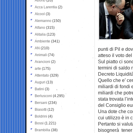
Aborto
(20)
Acca Larentia
(2)
Alcool
(3)
Alemanno
(150)
Alfano
(315)
Alitalia
(123)
Ambiente
(341)
AN
(210)
punti di Pil e do
atteso il voto d
Animali
(74)
Sul piatto ci sono
Arancioni
(2)
termini di saldo 
arte
(175)
Decreto Liquidità
Attentato
(329)
Quello che e’ ce
Auguri
(13)
miliardi di fond
Batini
(3)
miliardi che pot
Berlusconi
(4.295)
stata trovata l’
Bersani
(234)
del Consiglio eu
Biasotti
(12)
Una dote che comp
Boldrini
(4)
cui utilizzo è i
Bossi
(1.221)
Pertanto si valuta
bisognerà tener 
Brambilla
(38)