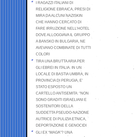
I RAGAZZI ITALIANI DI
RELIGIONE EBRAICA, PRESI DI
MIRA DA ALCUNI NAZISKIN
CHE HANNO CERCATO DI
FARE IRRUZIONE NELL’HOTEL
DOVE ALLOGGIAVA IL GRUPPO
A BANSKO IN BULGARIA, NE
AVEVANO COMBINATE DI TUTTI
COLORI
TIRA UNA BRUTTA ARIA PER
GLI EBREI IN ITALIA. IN UN
LOCALE DI BASTIA UMBRA, IN
PROVINCIA DI PERUGIA, E’
STATO ESPOSTO UN
CARTELLO ANTISEMITA: “NON
SONO GRADITI ISRAELIANI E
SOSTENITORI DELLA
SUDDETTA PSEUDO-NAZIONE
AUTRICE DI PULIZIA ETNICA,
DEPORTAZIONE E GENOCIDI
GLI EX “MAGA”? UNA