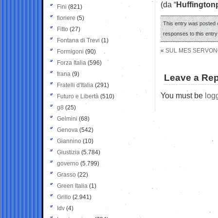
(da “
Huffington
Fini
(821)
fioriere
(5)
This entry was posted o
Fitto
(27)
responses to this entr
Fontana di Trevi
(1)
«
SUL MES SERVONO
Formigoni
(90)
Forza Italia
(596)
frana
(9)
Leave a Rep
Fratelli d'Italia
(291)
You must be
log
Futuro e Libertà
(510)
g8
(25)
Gelmini
(68)
Genova
(542)
Giannino
(10)
Giustizia
(5.784)
governo
(5.799)
Grasso
(22)
Green Italia
(1)
Grillo
(2.941)
Idv
(4)