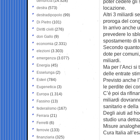
denuncia
(14.528)
poter cedere gli 
locazione.
destra
(573)
Altri 3 miliardi 
destradipopolo
(99)
proroga del cong
Di Pietro
(101)
In arrivo anche 
Diritti civili
(276)
prevedere lo sblo
don Gallo
(9)
spostamento di te
economia
(2.331)
Secondo quanto em
elezioni
(3.303)
dote per comuni,
emergenza
(3.077)
miliardi.
Energia
(45)
Ma per l’Anci si 
Esselunga
(2)
delle entrate stim
Previsto anche l’
Esteri
(784)
le perdite dei c
Eugenetica
(3)
C’è poi da rifina
Europa
(1.314)
miliardi dovranno
Fassino
(13)
sanitario e della
federalismo
(167)
Degli aiuti ad ho
Ferrara
(21)
studio una detrazi
Ferretti
(6)
Misure analoghe
ferrovie
(133)
Cura Italia all’
finanziaria
(325)