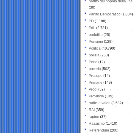
partito del popolo della libe
(30)
Partito Democratico
(1.034)
PD
(1.188)
PdL
(2.781)
pedofilia
(25)
Pensioni
(129)
Politica
(40.790)
polizia
(253)
Porto
(12)
povertà
(502)
Presepe
(14)
Primarie
(149)
Prodi
(52)
Provincia
(139)
radici e valori
(3.682)
RAI
(359)
rapine
(37)
Razzismo
(1.410)
Referendum
(200)