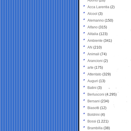
Aborto
(20)
Acca Larentia
(2)
Alcool
(3)
Alemanno
(150)
Alfano
(315)
Alitalia
(123)
Ambiente
(341)
AN
(210)
Animali
(74)
Arancioni
(2)
arte
(175)
Attentato
(329)
Auguri
(13)
Batini
(3)
Berlusconi
(4.295)
Bersani
(234)
Biasotti
(12)
Boldrini
(4)
Bossi
(1.221)
Brambilla
(38)