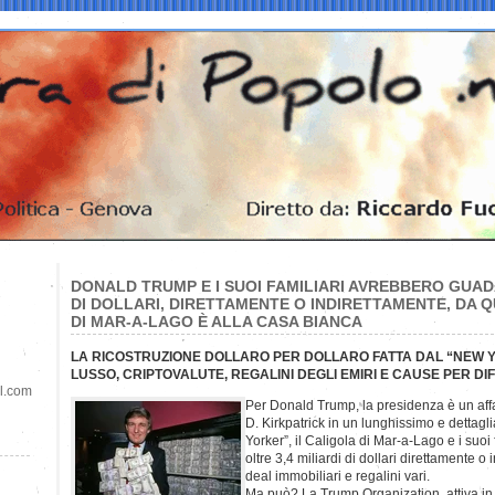
DONALD TRUMP E I SUOI FAMILIARI AVREBBERO GUAD
DI DOLLARI, DIRETTAMENTE O INDIRETTAMENTE, DA 
DI MAR-A-LAGO È ALLA CASA BIANCA
LA RICOSTRUZIONE DOLLARO PER DOLLARO FATTA DAL “NEW YO
LUSSO, CRIPTOVALUTE, REGALINI DEGLI EMIRI E CAUSE PER D
il.com
Per Donald Trump, la presidenza è un aff
D. Kirkpatrick in un lunghissimo e dettagl
Yorker”, il Caligola di Mar-a-Lago e i suoi
oltre 3,4 miliardi di dollari direttamente o 
deal immobiliari e regalini vari.
Ma può? La Trump Organization, attiva in i