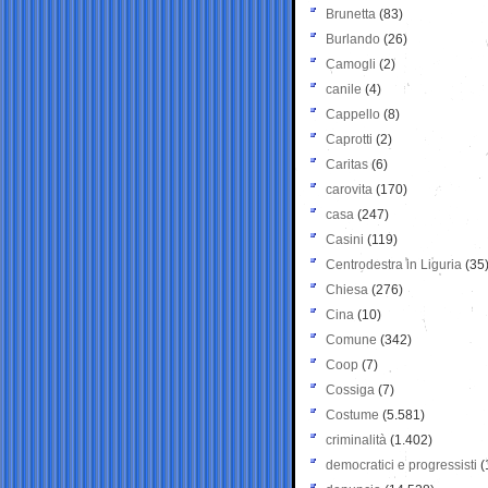
Brunetta
(83)
Burlando
(26)
Camogli
(2)
canile
(4)
Cappello
(8)
Caprotti
(2)
Caritas
(6)
carovita
(170)
casa
(247)
Casini
(119)
Centrodestra in Liguria
(35
Chiesa
(276)
Cina
(10)
Comune
(342)
Coop
(7)
Cossiga
(7)
Costume
(5.581)
criminalità
(1.402)
democratici e progressisti
(