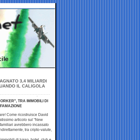
AGNATO 3,4 MILIARDI
QUANDO IL CALIGOLA
RKER”, TRA IMMOBILI DI
IFFAMAZIONE
are! Come ricostruisce David
iatissimo articolo sul “New
 familiari avrebbero incassato
indirettamente, tra cripto-valute,
mmobili di lusso, hotel, club e