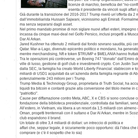
licenze di marchio, beneficia del “no-confl
esenta il presidente da vincoli sugli affari p
Già durante la transizione del 2016-2017 Trump rivelò un’offerta da 2 m
dall’immobiliarista Hussain Sajwani, vicinissimo agli Emirati. Formalmen
ma senza separarsi dagli asset.
Nel primo mandato promise di non siglare nuovi affari esteri, impegno s
incassa da cinque maxi-deal nel Golfo Persico, inclusi progetti a Mus
Dar Al Arkan.
Jared Kushner ha ottenuto 2 miliardi dal fondo sovrano saudita, più cent
Qatar. Mar-a-Lago, divenuto epicentro politico e mondano, ha generato
mentre merchandising, Nft e token $TRUMP e $MELANIA hanno fruttato
Tra le operazioni più controverse, un Boeing 747 “donato” dall’Emiro de
ville di lusso, gestione di golf club e investimenti crypto. Con Justin S
dalla SEC, la famiglia ha creato World Liberty Financial: stablecoin e t
miliardi di USD1 acquistati da un’azienda della famiglia regnante di 
potenzialmente 243 milioni per i Trump.
Trump Media & Technology Group, proprietaria di Truth Social, ha accum
liquidi tra bitcoin e contanti grazie alla conversione del titolo meme in
“patriottici”.
Cause per diffamazione contro Meta, ABC, X e CBS si sono concluse co
fondazione della biblioteca presidenziale, controllata dai familiari, senza
All’estero, in Vietnam, via libera a un resort da 1,5 miliardi con almeno 4
Oman, progetti trentennali con il sultano e Dar Al Arkan, mentre in Scoz
club espandono il brand.
Un totale di oltre 3,4 miliardi di dollari: un intreccio di politica e
affari che, seppur legale, è sicuramente poco opportuno: dà l’idea che 
comprare (e c’è il sospetto che lo sia)