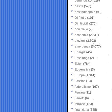
denuncia
(14.528)
destra
(573)
destradipopolo
(99)
Di Pietro
(101)
Diritti civili
(276)
don Gallo
(9)
economia
(2.331)
elezioni
(3.303)
emergenza
(3.077)
Energia
(45)
Esselunga
(2)
Esteri
(784)
Eugenetica
(3)
Europa
(1.314)
Fassino
(13)
federalismo
(167)
Ferrara
(21)
Ferretti
(6)
ferrovie
(133)
finanziaria
(325)