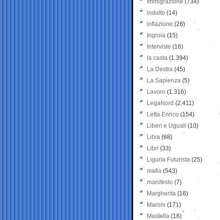
Immigrazione
(734)
indulto
(14)
inflazione
(26)
Ingroia
(15)
Interviste
(16)
la casta
(1.394)
La Destra
(45)
La Sapienza
(5)
Lavoro
(1.316)
LegaNord
(2.411)
Letta Enrico
(154)
Liberi e Uguali
(10)
Libia
(68)
Libri
(33)
Liguria Futurista
(25)
mafia
(543)
manifesto
(7)
Margherita
(16)
Maroni
(171)
Mastella
(16)