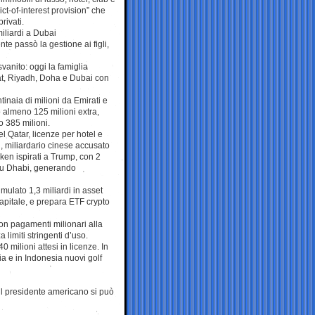
ict-of-interest provision” che
rivati.
iliardi a Dubai
te passò la gestione ai figli,
vanito: oggi la famiglia
cat, Riyadh, Doha e Dubai con
inaia di milioni da Emirati e
 almeno 125 milioni extra,
 385 milioni.
l Qatar, licenze per hotel e
un, miliardario cinese accusato
oken ispirati a Trump, con 2
Abu Dhabi, generando
ulato 1,3 miliardi in asset
 capitale, e prepara ETF crypto
n pagamenti milionari alla
 limiti stringenti d’uso.
0 milioni attesi in licenze. In
ia e in Indonesia nuovi golf
il presidente americano si può