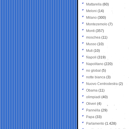
Mattarella
(60)
Meloni
(14)
Milano
(300)
Montezemolo
(7)
Monti
(357)
moschea
(11)
Musso
(10)
Muti
(10)
Napoli
(319)
Napolitano
(220)
no global
(5)
notte bianca
(3)
Nuovo Centrodestra
(2)
Obama
(11)
olimpiadi
(40)
Oliveri
(4)
Pannella
(29)
Papa
(33)
Parlamento
(1.428)