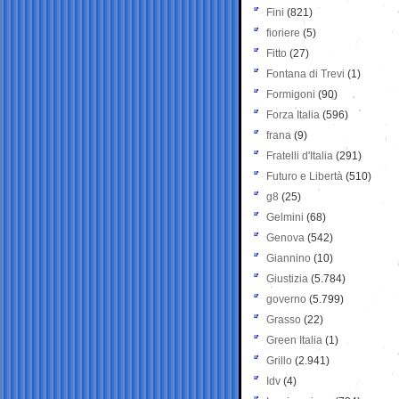
Fini
(821)
fioriere
(5)
Fitto
(27)
Fontana di Trevi
(1)
Formigoni
(90)
Forza Italia
(596)
frana
(9)
Fratelli d'Italia
(291)
Futuro e Libertà
(510)
g8
(25)
Gelmini
(68)
Genova
(542)
Giannino
(10)
Giustizia
(5.784)
governo
(5.799)
Grasso
(22)
Green Italia
(1)
Grillo
(2.941)
Idv
(4)