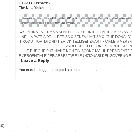
David D. Kirkpatrick
The New Yorker
This entry was posted on martedì, Agosto 12th, 2025 at 22:28 and is filed under
Politica
. You can follow any respon
can
leave a response
, or
trackback
from your own site.
«
SEMBRA LA CINA MA SONO GLI STATI UNITI: CON TRUMP AVANZA 
NELLA PATRIA DEL LIBERISMO SENZA LIMITISMO, “THE DONALD”
PRODUTTORI DI CHIP PER L’INTELLIGENZA ARTIFICIALE, A VERS
PROFITTI DELLE LORO VENDITE IN CI
LE PURGHE PUTINIANE NON FINISCONO MAI: IL PRESIDENTE 
EMERGENZIALE PER ARRESTARE I FUNZIONARI DEL GOVERNO E 
Leave a Reply
You must be
logged in
to post a comment.
)
19)