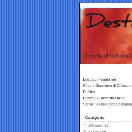
Destra di Popolo.net
Circolo Genovese di Cultura e
Politica
Diretto da Riccardo Fucile
Scrivici: destradipopolo@gma
Categorie
100 giorni
(5)