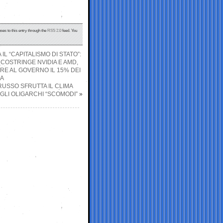
ses to this entry through the
RSS 2.0
feed. You
IL “CAPITALISMO DI STATO”:
 COSTRINGE NVIDIA E AMD,
ARE AL GOVERNO IL 15% DEI
NA
RUSSO SFRUTTA IL CLIMA
GLI OLIGARCHI “SCOMODI”
»