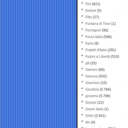
Fini
(821)
fioriere
(5)
Fitto
(27)
Fontana di Trevi
(1)
Formigoni
(90)
Forza Italia
(596)
frana
(9)
Fratelli d'Italia
(291)
Futuro e Libertà
(510)
g8
(25)
Gelmini
(68)
Genova
(542)
Giannino
(10)
Giustizia
(5.784)
governo
(5.799)
Grasso
(22)
Green Italia
(1)
Grillo
(2.941)
Idv
(4)