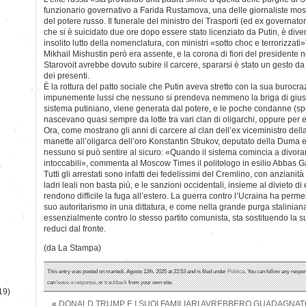
funzionario governativo a Farida Rustamova, una delle giornaliste mosc
del potere russo. Il funerale del ministro dei Trasporti (ed ex governat
che si è suicidato due ore dopo essere stato licenziato da Putin, è dive
insolito lutto della nomenclatura, con ministri «sotto choc e terrorizzati
Mikhail Mishustin però era assente, e la corona di fiori del presidente n
Starovoit avrebbe dovuto subire il carcere, spararsi è stato un gesto d
dei presenti.
È la rottura del patto sociale che Putin aveva stretto con la sua burocra
impunemente lussi che nessuno si prendeva nemmeno la briga di giusti
sistema putiniano, viene generata dal potere, e le poche condanne (spe
nascevano quasi sempre da lotte tra vari clan di oligarchi, oppure per e
Ora, come mostrano gli anni di carcere al clan dell’ex viceministro dell
manette all’oligarca dell’oro Konstantin Strukov, deputato della Duma 
nessuno si può sentire al sicuro: «Quando il sistema comincia a divora
intoccabili», commenta al Moscow Times il politologo in esilio Abbas 
)
Tutti gli arrestati sono infatti dei fedelissimi del Cremlino, con anzian
ladri leali non basta più, e le sanzioni occidentali, insieme al divieto di 
rendono difficile la fuga all’estero. La guerra contro l’Ucraina ha perme
suo autoritarismo in una dittatura, e come nella grande purga staliniana
essenzialmente contro lo stesso partito comunista, sta sostituendo la 
reduci dal fronte.
(da La Stampa)
This entry was posted on martedì, Agosto 12th, 2025 at 22:53 and is filed under
Politica
. You can follow any respon
can
leave a response
, or
trackback
from your own site.
19)
«
DONALD TRUMP E I SUOI FAMILIARI AVREBBERO GUADAGNATO 