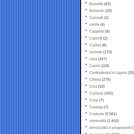
Brunetta
(83)
Burlando
(26)
Camogli
(2)
canile
(4)
Cappello
(8)
Caprotti
(2)
Caritas
(6)
carovita
(170)
casa
(247)
Casini
(119)
Centrodestra in Liguria
(35
Chiesa
(276)
Cina
(10)
Comune
(342)
Coop
(7)
Cossiga
(7)
Costume
(5.581)
criminalità
(1.402)
democratici e progressisti
(