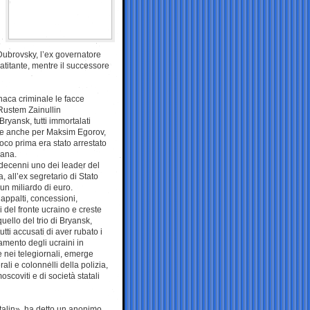
e
 Dubrovsky, l’ex governatore
atitante, mentre il successore
onaca criminale le facce
 Rustem Zainullin
yansk, tutti immortalati
ette anche per Maksim Egorov,
co prima era stato arrestato
iana.
 decenni uno dei leader del
 all’ex segretario di Stato
un miliardo di euro.
appalti, concessioni,
i del fronte ucraino e creste
uello del trio di Bryansk,
tti accusati di aver rubato i
damento degli ucraini in
e nei telegiornali, emerge
rali e colonnelli della polizia,
moscoviti e di società statali
Stalin», ha detto un anonimo