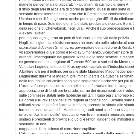
manette per centinaia di apparatchik putiniani, di cui molti di serie A.
Il ritmo degli arresti accelera di giorno in giorno, quasi in una sorta di
secondo fronte interno della guerra che il Cremlino sta combattendo in
Ucraina e che di fatto gli serve anche per le purghe difficili da effettuar
in tempo di pace. Solo due giorni fa è stato proclamato ricercato Boris
della regione di Chelyabinsk, negli Urali. Anche il suo predecessore è l
Aleksey Teksler
perde quasi ogni giorno un paio di sottoposti portati via dalla polizia.
Negli ultimi giorni la televisione russa ha mostrato nelle rubriche di cr
sconsolate di Aleksey Smirnov, ex governatore della regione di Kursk,
vicegovernatore di Belgorod e Nikolay Simonenko, vicegovernatore di Br
durante l’interrogatorio del giudice. A fine luglio sono scattate le man
ex governatore della regione di Tambov, 500 km a sud-est da Mosca, po
Vladislav Loginov, sindaco di Krasnoyarsk, capitale dell’industria siber
A battere tutti per il bottino, per ora, è stato Magomed Magomedov, per
Daghestan: durante le indagini preliminari, partite da qualche settimana,
della repubblica caucasica sono state sequestrate ricchezze per più di 
L’accusa è sempre la corruzione nelle sue più svariate forme, tangenti, 
appropriazione di fondi per le strade, storno dei risarcimenti per i reduc
sulle commesse statali nelle fabbriche militari. Il caso più clamoroso è q
Belgorod e Kursk: i capi delle tre regioni al confine con l’Ucraina sono tu
miliardi stanziati per fortificare la frontiera, aprendo la strada allo sfon
territorio russo, un anno fa. Ma dietro ai grandi nomi che fanno scalpor
un’autentica “mani pulite”: deputati di vari livelli, ministri regionali, gene
sindaci e presidenti di province, giudici e rettori, dirigenti dei ministeri 
siberiane, in una
mappatura di un sistema di corruzione capillare.
L’élite russa «sta provando una paura simile a quella delle purghe di 