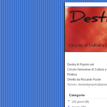
Destra di Popolo.net
Circolo Genovese di Cultura e
Politica
Diretto da Riccardo Fucile
Scrivici: destradipopolo@gma
Categorie
100 giorni
(5)