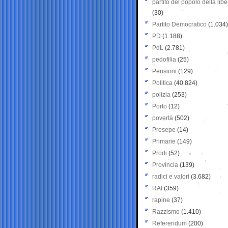
partito del popolo della libe
(30)
Partito Democratico
(1.034)
PD
(1.188)
PdL
(2.781)
pedofilia
(25)
Pensioni
(129)
Politica
(40.824)
polizia
(253)
Porto
(12)
povertà
(502)
Presepe
(14)
Primarie
(149)
Prodi
(52)
Provincia
(139)
radici e valori
(3.682)
RAI
(359)
rapine
(37)
Razzismo
(1.410)
Referendum
(200)