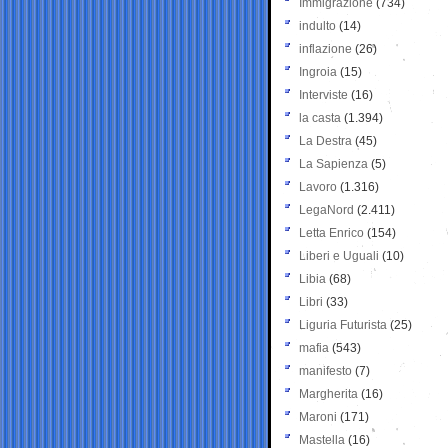
Immigrazione
(734)
indulto
(14)
inflazione
(26)
Ingroia
(15)
Interviste
(16)
la casta
(1.394)
La Destra
(45)
La Sapienza
(5)
Lavoro
(1.316)
LegaNord
(2.411)
Letta Enrico
(154)
Liberi e Uguali
(10)
Libia
(68)
Libri
(33)
Liguria Futurista
(25)
mafia
(543)
manifesto
(7)
Margherita
(16)
Maroni
(171)
Mastella
(16)