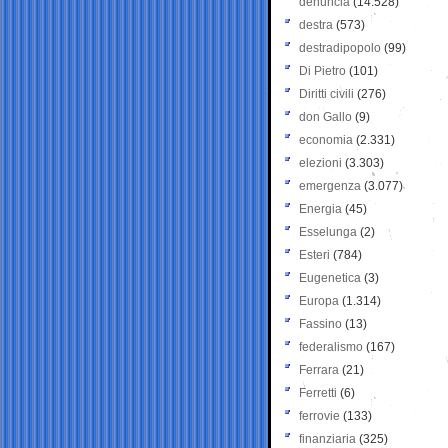
denuncia
(14.528)
destra
(573)
destradipopolo
(99)
Di Pietro
(101)
Diritti civili
(276)
don Gallo
(9)
economia
(2.331)
elezioni
(3.303)
emergenza
(3.077)
Energia
(45)
Esselunga
(2)
Esteri
(784)
Eugenetica
(3)
Europa
(1.314)
Fassino
(13)
federalismo
(167)
Ferrara
(21)
Ferretti
(6)
ferrovie
(133)
finanziaria
(325)