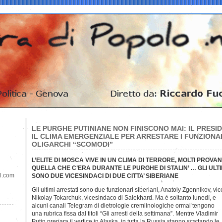
LE PURGHE PUTINIANE NON FINISCONO MAI: IL PRES
IL CLIMA EMERGENZIALE PER ARRESTARE I FUNZIONA
OLIGARCHI “SCOMODI”
L’ELITE DI MOSCA VIVE IN UN CLIMA DI TERRORE, MOLTI PROVA
QUELLA CHE C’ERA DURANTE LE PURGHE DI STALIN’ … GLI ULTIM
il.com
SONO DUE VICESINDACI DI DUE CITTA’ SIBERIANE
Gli ultimi arrestati sono due funzionari siberiani, Anatoly Zgonnikov, vi
Nikolay Tokarchuk, vicesindaco di Salekhard. Ma è soltanto lunedì, e
alcuni canali Telegram di dietrologie cremlinologiche ormai tengono
una rubrica fissa dal titoli “Gli arresti della settimana”. Mentre Vladimir
Putin prepara il vertice in Alaska, in tutta la Russia stanno scattando le