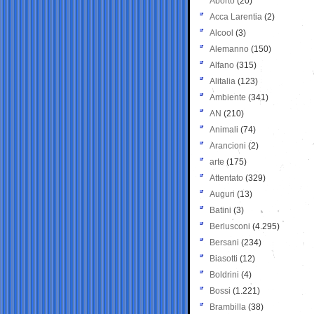
Aborto
(20)
Acca Larentia
(2)
Alcool
(3)
Alemanno
(150)
Alfano
(315)
Alitalia
(123)
Ambiente
(341)
AN
(210)
Animali
(74)
Arancioni
(2)
arte
(175)
Attentato
(329)
Auguri
(13)
Batini
(3)
Berlusconi
(4.295)
Bersani
(234)
Biasotti
(12)
Boldrini
(4)
Bossi
(1.221)
Brambilla
(38)