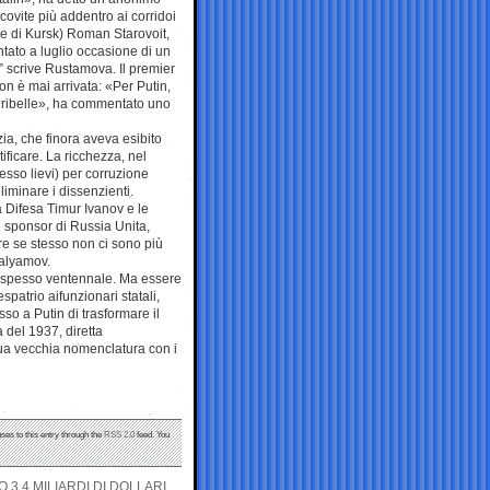
ovite più addentro ai corridoi
ore di Kursk) Roman Starovoit,
ntato a luglio occasione di un
»” scrive Rustamova. Il premier
on è mai arrivata: «Per Putin,
a ribelle», ha commentato uno
zia, che finora aveva esibito
ficare. La ricchezza, nel
sso lievi) per corruzione
liminare i dissenzienti.
a Difesa Timur Ivanov e le
e sponsor di Russia Unita,
re se stesso non ci sono più
Galyamov.
ità spesso ventennale. Ma essere
espatrio aifunzionari statali,
sso a Putin di trasformare il
 del 1937, diretta
sua vecchia nomenclatura con i
ses to this entry through the
RSS 2.0
feed. You
3,4 MILIARDI DI DOLLARI,