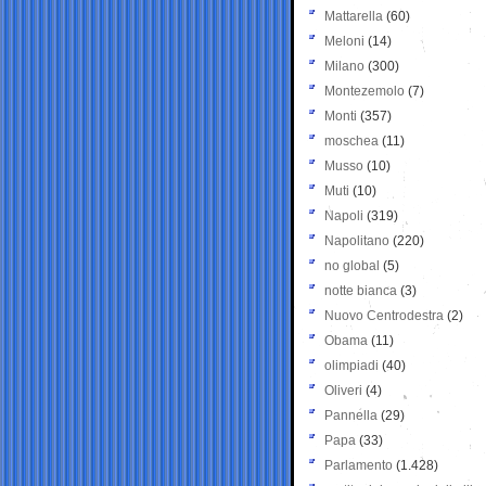
Mattarella
(60)
Meloni
(14)
Milano
(300)
Montezemolo
(7)
Monti
(357)
moschea
(11)
Musso
(10)
Muti
(10)
Napoli
(319)
Napolitano
(220)
no global
(5)
notte bianca
(3)
Nuovo Centrodestra
(2)
Obama
(11)
olimpiadi
(40)
Oliveri
(4)
Pannella
(29)
Papa
(33)
Parlamento
(1.428)