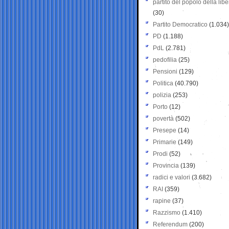
partito del popolo della libe
(30)
Partito Democratico
(1.034)
PD
(1.188)
PdL
(2.781)
pedofilia
(25)
Pensioni
(129)
Politica
(40.790)
polizia
(253)
Porto
(12)
povertà
(502)
Presepe
(14)
Primarie
(149)
Prodi
(52)
Provincia
(139)
radici e valori
(3.682)
RAI
(359)
rapine
(37)
Razzismo
(1.410)
Referendum
(200)