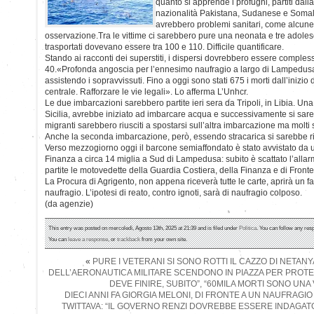
quanto si apprende i profughi, partiti dall
nazionalità Pakistana, Sudanese e Somala. 
avrebbero problemi sanitari, come alcune f
osservazione.Tra le vittime ci sarebbero pure una neonata e tre adolescen
trasportati dovevano essere tra 100 e 110. Difficile quantificare.
Stando ai racconti dei superstiti, i dispersi dovrebbero essere comples
40.«Profonda angoscia per l’ennesimo naufragio a largo di Lampedusa
assistendo i sopravvissuti. Fino a oggi sono stati 675 i morti dall’inizi
centrale. Rafforzare le vie legali». Lo afferma L’Unhcr.
Le due imbarcazioni sarebbero partite ieri sera da Tripoli, in Libia. Una
Sicilia, avrebbe iniziato ad imbarcare acqua e successivamente si sareb
migranti sarebbero riusciti a spostarsi sull’altra imbarcazione ma molti
Anche la seconda imbarcazione, però, essendo stracarica si sarebbe ri
Verso mezzogiorno oggi il barcone semiaffondato è stato avvistato da u
Finanza a circa 14 miglia a Sud di Lampedusa: subito è scattato l’al
partite le motovedette della Guardia Costiera, della Finanza e di Fronte
La Procura di Agrigento, non appena riceverà tutte le carte, aprirà un fa
naufragio. L’ipotesi di reato, contro ignoti, sarà di naufragio colposo.
(da agenzie)
This entry was posted on mercoledì, Agosto 13th, 2025 at 21:39 and is filed under
Politica
. You can follow any res
You can
leave a response
, or
trackback
from your own site.
«
PURE I VETERANI SI SONO ROTTI IL CAZZO DI NETANYA
DELL’AERONAUTICA MILITARE SCENDONO IN PIAZZA PER PROTE
DEVE FINIRE, SUBITO”, “60MILA MORTI SONO UN
DIECI ANNI FA GIORGIA MELONI, DI FRONTE A UN NAUFRAGIO 
TWITTAVA: “IL GOVERNO RENZI DOVREBBE ESSERE INDAGAT