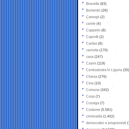
Brunetta
(83)
Burlando
(26)
Camogli
(2)
canile
(4)
Cappello
(8)
Caprotti
(2)
Caritas
(6)
carovita
(170)
casa
(247)
Casini
(119)
Centrodestra in Liguria
(35
Chiesa
(276)
Cina
(10)
Comune
(342)
Coop
(7)
Cossiga
(7)
Costume
(5.581)
criminalità
(1.402)
democratici e progressisti
(