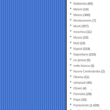
Mattarella
(60)
Meloni
(14)
Milano
(300)
Montezemolo
(7)
Monti
(357)
moschea
(11)
Musso
(10)
Muti
(10)
Napoli
(319)
Napolitano
(220)
no global
(5)
notte bianca
(3)
Nuovo Centrodestra
(2)
Obama
(11)
olimpiadi
(40)
Oliveri
(4)
Pannella
(29)
Papa
(33)
Parlamento
(1.428)