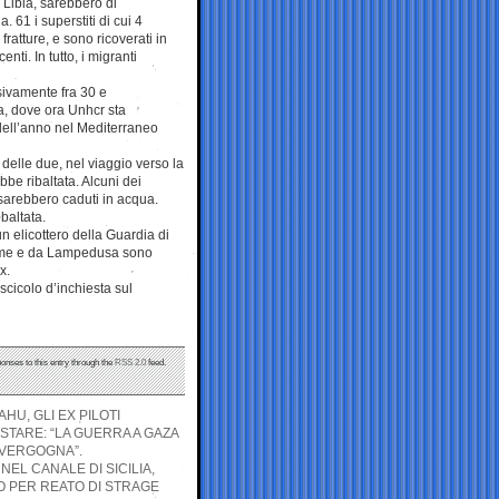
a Libia, sarebbero di
61 i superstiti di cui 4
ratture, e sono ricoverati in
ti. In tutto, i migranti
sivamente fra 30 e
, dove ora Unhcr sta
o dell’anno nel Mediterraneo
 delle due, nel viaggio verso la
be ribaltata. Alcuni dei
 sarebbero caduti in acqua.
baltata.
n elicottero della Guardia di
larme e da Lampedusa sono
x.
scicolo d’inchiesta sul
ponses to this entry through the
RSS 2.0
feed.
HU, GLI EX PILOTI
STARE: “LA GUERRA A GAZA
A VERGOGNA”.
NEL CANALE DI SICILIA,
O PER REATO DI STRAGE