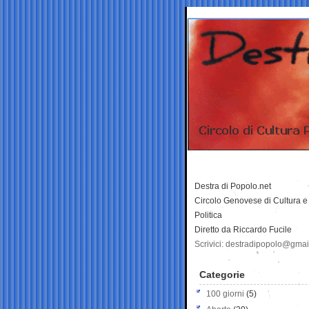
Destra di Popolo.net
Circolo Genovese di Cultura e
Politica
Diretto da Riccardo Fucile
Scrivici: destradipopolo@gma
Categorie
100 giorni
(5)