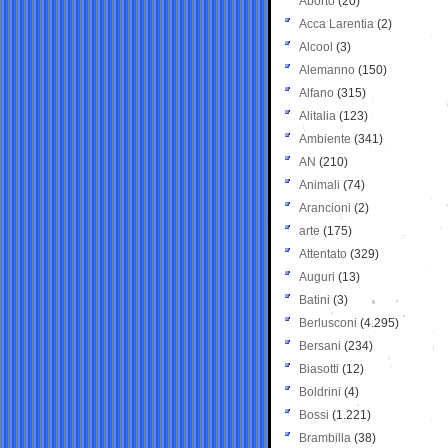
Aborto
(20)
Acca Larentia
(2)
Alcool
(3)
Alemanno
(150)
Alfano
(315)
Alitalia
(123)
Ambiente
(341)
AN
(210)
Animali
(74)
Arancioni
(2)
arte
(175)
Attentato
(329)
Auguri
(13)
Batini
(3)
Berlusconi
(4.295)
Bersani
(234)
Biasotti
(12)
Boldrini
(4)
Bossi
(1.221)
Brambilla
(38)