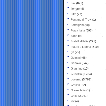
Fini
(821)
fioriere
(5)
Fitto
(27)
Fontana di Trevi
(1)
Formigoni
(90)
Forza Italia
(596)
frana
(9)
Fratelli d'Italia
(291)
Futuro e Libertà
(510)
g8
(25)
Gelmini
(68)
Genova
(542)
Giannino
(10)
Giustizia
(5.784)
governo
(5.799)
Grasso
(22)
Green Italia
(1)
Grillo
(2.941)
Idv
(4)