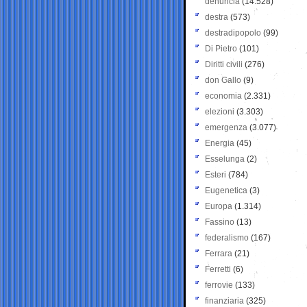
denuncia
(14.528)
destra
(573)
destradipopolo
(99)
Di Pietro
(101)
Diritti civili
(276)
don Gallo
(9)
economia
(2.331)
elezioni
(3.303)
emergenza
(3.077)
Energia
(45)
Esselunga
(2)
Esteri
(784)
Eugenetica
(3)
Europa
(1.314)
Fassino
(13)
federalismo
(167)
Ferrara
(21)
Ferretti
(6)
ferrovie
(133)
finanziaria
(325)