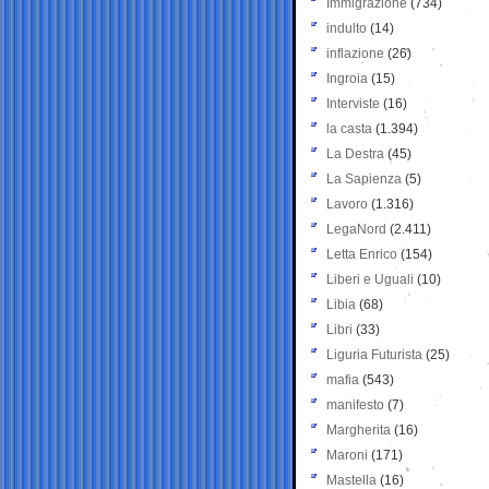
Immigrazione
(734)
indulto
(14)
inflazione
(26)
Ingroia
(15)
Interviste
(16)
la casta
(1.394)
La Destra
(45)
La Sapienza
(5)
Lavoro
(1.316)
LegaNord
(2.411)
Letta Enrico
(154)
Liberi e Uguali
(10)
Libia
(68)
Libri
(33)
Liguria Futurista
(25)
mafia
(543)
manifesto
(7)
Margherita
(16)
Maroni
(171)
Mastella
(16)