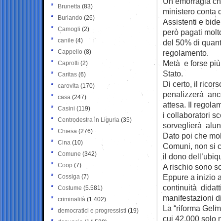
Un’emorragia che
Brunetta
(83)
ministero conta 
Burlando
(26)
Assistenti e bid
Camogli
(2)
però pagati molto
canile
(4)
del 50% di quant
Cappello
(8)
regolamento.
Metà e forse più 
Caprotti
(2)
Stato.
Caritas
(6)
Di certo, il ricor
carovita
(170)
penalizzerà ancor
casa
(247)
attesa. Il regola
Casini
(119)
i collaboratori s
Centrodestra in Liguria
(35)
sorveglierà alunn
Chiesa
(276)
Dato poi che molt
Cina
(10)
Comuni, non si c
Comune
(342)
il dono dell’ubiqu
Coop
(7)
A rischio sono sop
Eppure a inizio a
Cossiga
(7)
continuità didat
Costume
(5.581)
manifestazioni di 
criminalità
(1.402)
La “riforma Gelmi
democratici e progressisti
(19)
cui 42.000 solo 