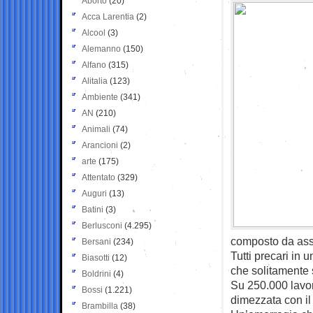
Aborto
(20)
Acca Larentia
(2)
Alcool
(3)
Alemanno
(150)
Alfano
(315)
Alitalia
(123)
Ambiente
(341)
AN
(210)
Animali
(74)
Arancioni
(2)
arte
(175)
Attentato
(329)
Auguri
(13)
Batini
(3)
Berlusconi
(4.295)
composto da assis
Bersani
(234)
Tutti precari in 
Biasotti
(12)
che solitamente 
Boldrini
(4)
Su 250.000 lavor
Bossi
(1.221)
dimezzata con il 
Brambilla
(38)