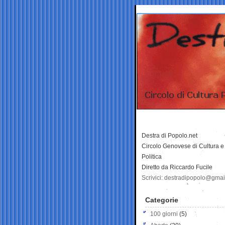
Destra di Popolo.net
Circolo Genovese di Cultura e
Politica
Diretto da Riccardo Fucile
Scrivici: destradipopolo@gma
Categorie
100 giorni
(5)