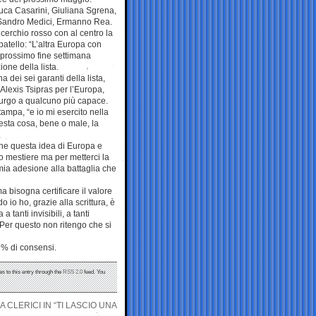
, Luca Casarini, Giuliana Sgrena,
 Sandro Medici, Ermanno Rea.
 cerchio rosso con al centro la
patello: “L’altra Europa con
l prossimo fine settimana
ione della lista.
na dei sei garanti della lista,
Alexis Tsipras per l’Europa,
burgo a qualcuno più capace.
ampa, “e io mi esercito nella
uesta cosa, bene o male, la
che questa idea di Europa e
o mestiere ma per metterci la
mia adesione alla battaglia che
a bisogna certificare il valore
 io ho, grazie alla scrittura, è
 tanti invisibili, a tanti
Per questo non ritengo che si
 7% di consensi.
s to this entry through the
RSS 2.0
feed. You
 CLERICI IN “TI LASCIO UNA