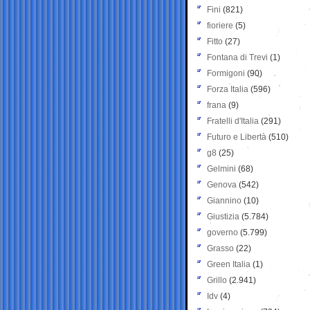
Fini
(821)
fioriere
(5)
Fitto
(27)
Fontana di Trevi
(1)
Formigoni
(90)
Forza Italia
(596)
frana
(9)
Fratelli d'Italia
(291)
Futuro e Libertà
(510)
g8
(25)
Gelmini
(68)
Genova
(542)
Giannino
(10)
Giustizia
(5.784)
governo
(5.799)
Grasso
(22)
Green Italia
(1)
Grillo
(2.941)
Idv
(4)