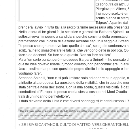
Ci sono, tra gli altri
Piergiovanni Alleva,
Il simbolo scelto è un
scritta bianca in stam
Tsipras”. A partire da
prenderà avvio in tutta Italia la raccolta firme necessaria alla presentaz
Nella lettera di tre giorni fa, la scrittrice e giornalista Barbara Spinelli, u
sottoscriveva l’impegno a candidarsi perchè convinta della proposta di 
premettendo che in caso di elezione avrebbe ceduto il seggio a Stras
“Io penso che ognuno deve fare quello che sa”, spiega in conferenza st
scrittura, nello smascherare le falsità che vengono dette in politica. Q
faccio da decenni. So fare solo questo. Non so fare politica”.
Ma a “un certo punto, però – prosegue Barbara Spinelli -, ho pensato 
queste idee dovevo usarle in modo diverso, non per cominciare un altr
faccia, testimoniando con questo impegno diretto il mio appoggio e la 
vogliamo fare”.
Secondo Spinelli, “non ci si può limitare solo ad aderire a un appello, m
attribuito alla proposta. La questione della visibilità che in qualche modo
stata centrale nella decisione. Con la mia scelta, questa visibilità è data a
combattenti d’Europa. Io penso che la stessa cosa pensi Moni Ovadia. 
tratti di un inganno per l’elettore”.
Il dato rilevante della Lista è che diversi sondaggisti le attribuiscono il
This entry was posted on giovedì, Marzo 6th, 2014 at 09:47 and is filed under
elezioni
. You can follow any response
can
leave a response
, or
trackback
from your own site.
«
SE I BIMBI CANTANO IL CULTO DI MATTEO, VERSIONE ANTONELLA