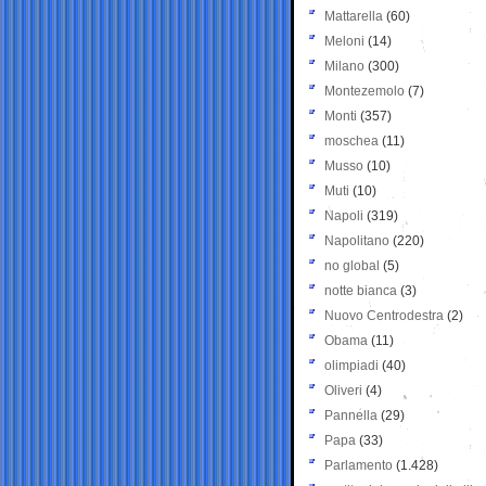
Mattarella
(60)
Meloni
(14)
Milano
(300)
Montezemolo
(7)
Monti
(357)
moschea
(11)
Musso
(10)
Muti
(10)
Napoli
(319)
Napolitano
(220)
no global
(5)
notte bianca
(3)
Nuovo Centrodestra
(2)
Obama
(11)
olimpiadi
(40)
Oliveri
(4)
Pannella
(29)
Papa
(33)
Parlamento
(1.428)