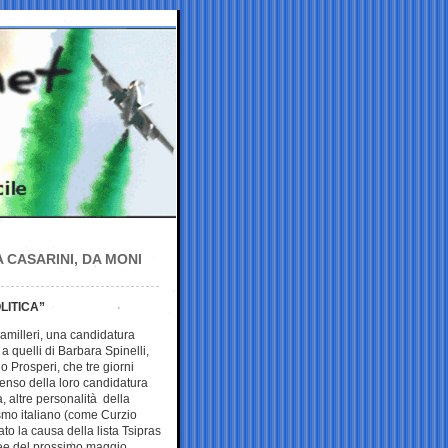
A CASARINI, DA MONI
LITICA”
amilleri, una candidatura
a quelli di Barbara Spinelli,
 Prosperi, che tre giorni
enso della loro candidatura
, altre personalità della
ismo italiano (come Curzio
o la causa della lista Tsipras
pee del prossimo maggio.