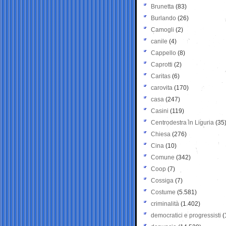
Brunetta
(83)
Burlando
(26)
Camogli
(2)
canile
(4)
Cappello
(8)
Caprotti
(2)
Caritas
(6)
carovita
(170)
casa
(247)
Casini
(119)
Centrodestra in Liguria
(35
Chiesa
(276)
Cina
(10)
Comune
(342)
Coop
(7)
Cossiga
(7)
Costume
(5.581)
criminalità
(1.402)
democratici e progressisti
(