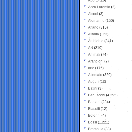
Aborto
(20)
Acca Larentia
(2)
Alcool
(3)
Alemanno
(150)
Alfano
(315)
Alitalia
(123)
Ambiente
(341)
AN
(210)
Animali
(74)
Arancioni
(2)
arte
(175)
Attentato
(329)
Auguri
(13)
Batini
(3)
Berlusconi
(4.295)
Bersani
(234)
Biasotti
(12)
Boldrini
(4)
Bossi
(1.221)
Brambilla
(38)