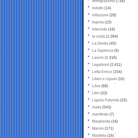
Immigrazione
(734)
indulto
(14)
inflazione
(26)
Ingroia
(15)
Interviste
(16)
la casta
(1.394)
La Destra
(45)
La Sapienza
(5)
Lavoro
(1.316)
LegaNord
(2.411)
Letta Enrico
(154)
Liberi e Uguali
(10)
Libia
(68)
Libri
(33)
Liguria Futurista
(25)
mafia
(543)
manifesto
(7)
Margherita
(16)
Maroni
(171)
Mastella
(16)