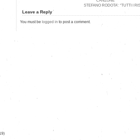
CANZONE”
STEFANO RODOTA’: “TUTTI I RI
Leave a Reply
You must be
logged in
to post a comment.
)
19)