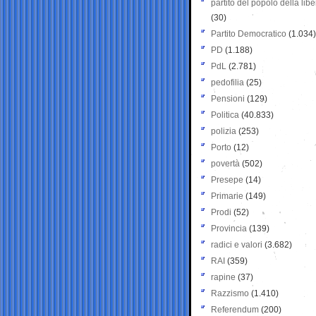
partito del popolo della libe
(30)
Partito Democratico
(1.034)
PD
(1.188)
PdL
(2.781)
pedofilia
(25)
Pensioni
(129)
Politica
(40.833)
polizia
(253)
Porto
(12)
povertà
(502)
Presepe
(14)
Primarie
(149)
Prodi
(52)
Provincia
(139)
radici e valori
(3.682)
RAI
(359)
rapine
(37)
Razzismo
(1.410)
Referendum
(200)