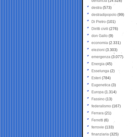
denuncia
(14.528)
destra
(573)
destradipopolo
(99)
Di Pietro
(101)
Diritti civili
(276)
don Gallo
(9)
economia
(2.331)
elezioni
(3.303)
emergenza
(3.077)
Energia
(45)
Esselunga
(2)
Esteri
(784)
Eugenetica
(3)
Europa
(1.314)
Fassino
(13)
federalismo
(167)
Ferrara
(21)
Ferretti
(6)
ferrovie
(133)
finanziaria
(325)