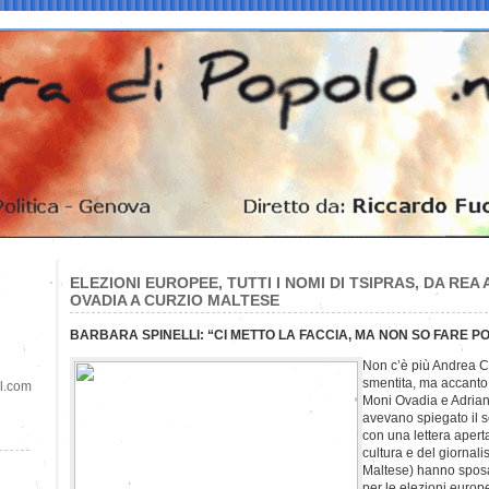
ELEZIONI EUROPEE, TUTTI I NOMI DI TSIPRAS, DA REA 
OVADIA A CURZIO MALTESE
BARBARA SPINELLI: “CI METTO LA FACCIA, MA NON SO FARE PO
Non c’è più Andrea C
smentita, ma accanto 
il.com
Moni Ovadia e Adriano
avevano spiegato il s
con una lettera aperta
cultura e del giornal
Maltese) hanno sposat
per le elezioni euro