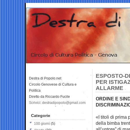
ESPOSTO-DE
Destra di Popolo.net
PER ISTIGA
Circolo Genovese di Cultura e
ALLARME
Politica
Diretto da Riccardo Fucile
ORDINE E SIND
Scrivici: destradipopolo@gmail.com
DISCRIMINAZIO
Categorie
«I titoli di prim
della bimba
tren
100 giorni
(5)
all’untore” di 