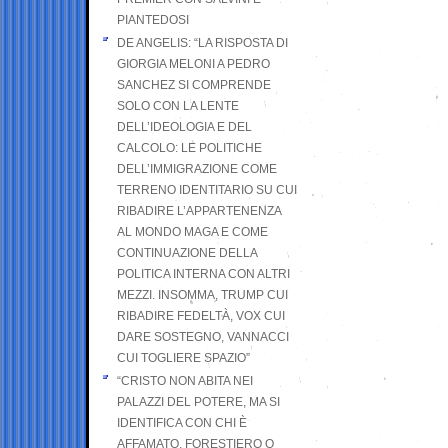
PIANTEDOSI
DE ANGELIS: “LA RISPOSTA DI
GIORGIA MELONI A PEDRO
SANCHEZ SI COMPRENDE
SOLO CON LA LENTE
DELL’IDEOLOGIA E DEL
CALCOLO: LE POLITICHE
DELL’IMMIGRAZIONE COME
TERRENO IDENTITARIO SU CUI
RIBADIRE L’APPARTENENZA
AL MONDO MAGA E COME
CONTINUAZIONE DELLA
POLITICA INTERNA CON ALTRI
MEZZI. INSOMMA, TRUMP CUI
RIBADIRE FEDELTÀ, VOX CUI
DARE SOSTEGNO, VANNACCI
CUI TOGLIERE SPAZIO”
“CRISTO NON ABITA NEI
PALAZZI DEL POTERE, MA SI
IDENTIFICA CON CHI È
AFFAMATO, FORESTIERO O