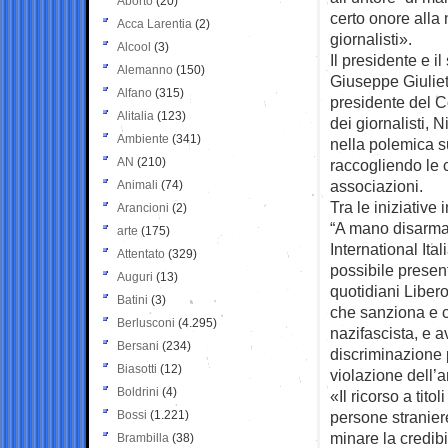
Aborto
(20)
certo onore alla 
Acca Larentia
(2)
giornalisti».
Alcool
(3)
Il presidente e i
Alemanno
(150)
Giuseppe Giuliett
Alfano
(315)
presidente del C
Alitalia
(123)
dei giornalisti, 
Ambiente
(341)
nella polemica su
AN
(210)
raccogliendo le c
associazioni.
Animali
(74)
Tra le iniziative
Arancioni
(2)
“A mano disarmat
arte
(175)
International Ita
Attentato
(329)
possibile presen
Auguri
(13)
quotidiani Liber
Batini
(3)
che sanziona e c
Berlusconi
(4.295)
nazifascista, e a
Bersani
(234)
discriminazione p
Biasotti
(12)
violazione dell’
Boldrini
(4)
«Il ricorso a titol
Bossi
(1.221)
persone stranier
minare la credibi
Brambilla
(38)