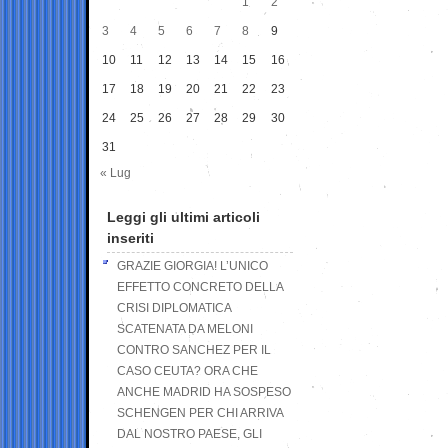
1
2
3
4
5
6
7
8
9
10
11
12
13
14
15
16
17
18
19
20
21
22
23
24
25
26
27
28
29
30
31
« Lug
Leggi gli ultimi articoli
inseriti
GRAZIE GIORGIA! L’UNICO
EFFETTO CONCRETO DELLA
CRISI DIPLOMATICA
SCATENATA DA MELONI
CONTRO SANCHEZ PER IL
CASO CEUTA? ORA CHE
ANCHE MADRID HA SOSPESO
SCHENGEN PER CHI ARRIVA
DAL NOSTRO PAESE, GLI