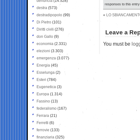
denuncia
(14.528)
responses to this entr
destra
(573)
destradipopolo
(99)
«
LO SBIANCAMENTO
Di Pietro
(101)
Diritti civili
(276)
Leave a Rep
don Gallo
(9)
You must be
log
economia
(2.331)
elezioni
(3.303)
emergenza
(3.077)
Energia
(45)
Esselunga
(2)
Esteri
(784)
Eugenetica
(3)
Europa
(1.314)
Fassino
(13)
federalismo
(167)
Ferrara
(21)
Ferretti
(6)
ferrovie
(133)
finanziaria
(325)