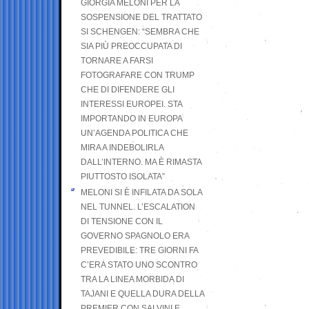
GIORGIA MELONI PER LA
SOSPENSIONE DEL TRATTATO
SI SCHENGEN: “SEMBRA CHE
SIA PIÙ PREOCCUPATA DI
TORNARE A FARSI
FOTOGRAFARE CON TRUMP
CHE DI DIFENDERE GLI
INTERESSI EUROPEI. STA
IMPORTANDO IN EUROPA
UN’AGENDA POLITICA CHE
MIRA A INDEBOLIRLA
DALL’INTERNO. MA È RIMASTA
PIUTTOSTO ISOLATA”
MELONI SI È INFILATA DA SOLA
NEL TUNNEL. L’ESCALATION
DI TENSIONE CON IL
GOVERNO SPAGNOLO ERA
PREVEDIBILE: TRE GIORNI FA
C’ERA STATO UNO SCONTRO
TRA LA LINEA MORBIDA DI
TAJANI E QUELLA DURA DELLA
PREMIER CON SALVINI E