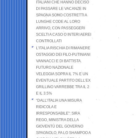
ITALIANI CHE HANNO DECISO
DI PASSARE LE VACANZE IN
SPAGNA SONO COSTRETTI A
LUNGHE CODE AL LORO
ARRIVO, CON PASSEGGERI
SCELTI A CASO O INTERI AEREI
CONTROLLATI
L’ITALIA RISCHIA DI RIMANERE
OSTAGGIO DEI FILO-PUTINIANI
VANNACCI E DI BATTISTA.
FUTURO NAZIONALE
VELEGGIA SOPRA IL 7% E UN
EVENTUALE PARTITO DELL’EX
GRILLINO VARREBBE TRA IL 2
E IL 3.5%
“DALL’ITALIA UNA MISURA
RIDICOLA E
IRRESPONSABILE”: SIRA
REGO, MINISTRA DELLA
GIOVENTÙ DEL GOVERNO
SPAGNOLO, FA LO SHAMPOO A