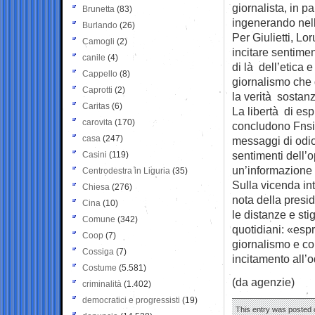
giornalista, in pa
Brunetta
(83)
ingenerando nell
Burlando
(26)
Per Giulietti, Lo
Camogli
(2)
incitare sentimen
canile
(4)
di là dell’etica 
Cappello
(8)
giornalismo che d
Caprotti
(2)
la verità sostanzi
Caritas
(6)
La libertà di esp
carovita
(170)
concludono Fnsi
casa
(247)
messaggi di odio
sentimenti dell’
Casini
(119)
un’informazione 
Centrodestra in Liguria
(35)
Sulla vicenda int
Chiesa
(276)
nota della presi
Cina
(10)
le distanze e sti
Comune
(342)
quotidiani: «esp
Coop
(7)
giornalismo e con
Cossiga
(7)
incitamento all’o
Costume
(5.581)
(da agenzie)
criminalità
(1.402)
democratici e progressisti
(19)
This entry was posted o