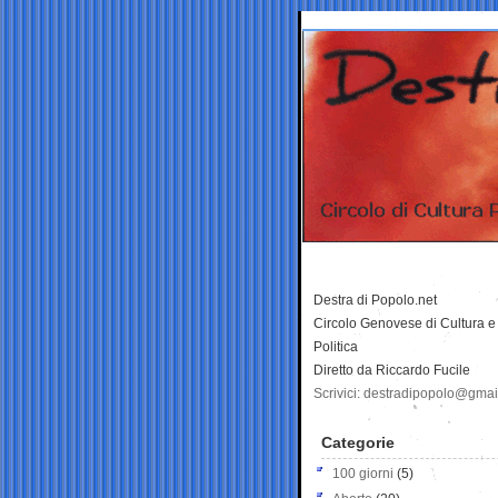
Destra di Popolo.net
Circolo Genovese di Cultura e
Politica
Diretto da Riccardo Fucile
Scrivici: destradipopolo@gma
Categorie
100 giorni
(5)