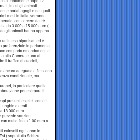
tificata. Finalmente dopo 22
nali, in cui gli animali
goni e portabagagli e nei quali
imi mesi in Italia, verranno
 penale, con carcere da tre
lta da 3.000 a 15.000 euro (
do gli animali hanno appena
ta un’intesa bipartisan ed è
a preferenziale in parlamento:
ca, non comporta emendamenti e
ta alla Camera e una al
il traffico di cuccioli,
no ancora adeguate e finiscono
 senza condizionale, ma
ropei, in particolare quelle
laborazione per estirpare il
copi presunti estetici, come il
di unghie e denti.
 a 18.000 euro.
 e prevede sanzioni
, con multe fino a 1.00 euro a
ti coinvolti ogni anno in
Est ( soprattutto Schitzu,