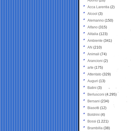
Aborto
(20)
Acca Larentia
(2)
Alcool
(3)
Alemanno
(150)
Alfano
(315)
Alitalia
(123)
Ambiente
(341)
AN
(210)
Animali
(74)
Arancioni
(2)
arte
(175)
Attentato
(329)
Auguri
(13)
Batini
(3)
Berlusconi
(4.295)
Bersani
(234)
Biasotti
(12)
Boldrini
(4)
Bossi
(1.221)
Brambilla
(38)