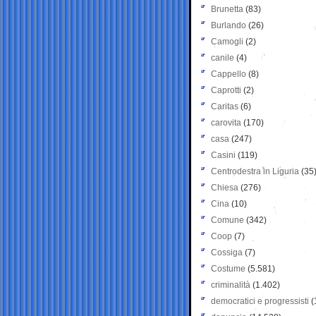
Brunetta
(83)
Burlando
(26)
Camogli
(2)
canile
(4)
Cappello
(8)
Caprotti
(2)
Caritas
(6)
carovita
(170)
casa
(247)
Casini
(119)
Centrodestra in Liguria
(35
Chiesa
(276)
Cina
(10)
Comune
(342)
Coop
(7)
Cossiga
(7)
Costume
(5.581)
criminalità
(1.402)
democratici e progressisti
(