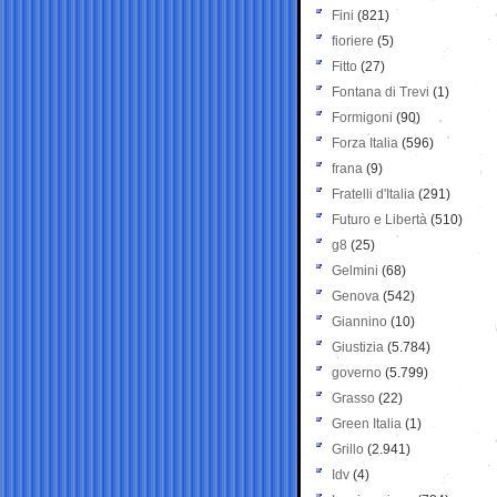
Fini
(821)
fioriere
(5)
Fitto
(27)
Fontana di Trevi
(1)
Formigoni
(90)
Forza Italia
(596)
frana
(9)
Fratelli d'Italia
(291)
Futuro e Libertà
(510)
g8
(25)
Gelmini
(68)
Genova
(542)
Giannino
(10)
Giustizia
(5.784)
governo
(5.799)
Grasso
(22)
Green Italia
(1)
Grillo
(2.941)
Idv
(4)