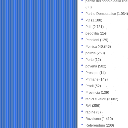
partito del popolo della libe
(30)
Partito Democratico
(1.034)
PD
(1.188)
PdL
(2.781)
pedofilia
(25)
Pensioni
(129)
Politica
(40.846)
polizia
(253)
Porto
(12)
povertà
(502)
Presepe
(14)
Primarie
(149)
Prodi
(52)
Provincia
(139)
radici e valori
(3.682)
RAI
(359)
rapine
(37)
Razzismo
(1.410)
Referendum
(200)