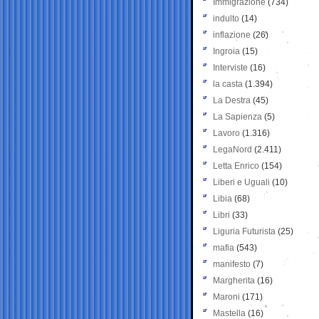
Immigrazione
(734)
indulto
(14)
inflazione
(26)
Ingroia
(15)
Interviste
(16)
la casta
(1.394)
La Destra
(45)
La Sapienza
(5)
Lavoro
(1.316)
LegaNord
(2.411)
Letta Enrico
(154)
Liberi e Uguali
(10)
Libia
(68)
Libri
(33)
Liguria Futurista
(25)
mafia
(543)
manifesto
(7)
Margherita
(16)
Maroni
(171)
Mastella
(16)