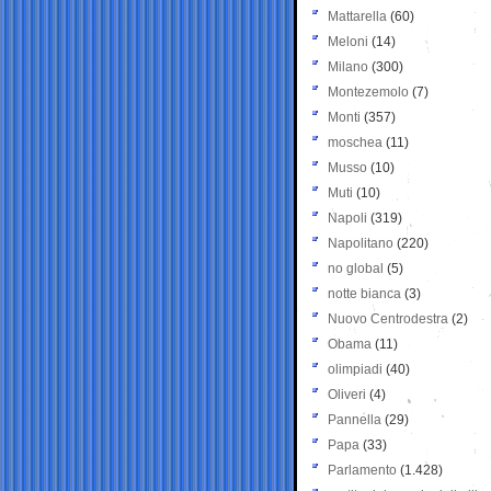
Mattarella
(60)
Meloni
(14)
Milano
(300)
Montezemolo
(7)
Monti
(357)
moschea
(11)
Musso
(10)
Muti
(10)
Napoli
(319)
Napolitano
(220)
no global
(5)
notte bianca
(3)
Nuovo Centrodestra
(2)
Obama
(11)
olimpiadi
(40)
Oliveri
(4)
Pannella
(29)
Papa
(33)
Parlamento
(1.428)