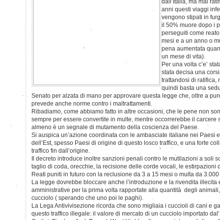
dall’Italia, ma mai ra
anni questi viaggi infer
vengono stipati in fur
il 50% muore dopo i pr
perseguiti come reato
mesi e a un anno o mu
pena aumentata quan
un mese di vita).
Per una volta c’e’ sta
stata decisa una corsi
trattandosi di ratifi
quindi basta una sedu
Senato per alzata di mano per approvare questa legge che, oltre a punire 
prevede anche norme contro i maltrattamenti.
Ribadiamo, come abbiamo fatto in altre occasioni, che le pene non so
sempre per essere convertite in multe, mentre occorrerebbe il carcere
almeno è un segnale di mutamento della coscienza del Paese.
Si auspica un’azione coordinata con le ambasciate italiane nei Paesi eu
dell’Est, spesso Paesi di origine di questo losco traffico, e una forte col
traffico fin dall’origine.
Il decreto introduce inoltre sanzioni penali contro le mutilazioni a soli s
taglio di coda, orecchie, la recisione delle corde vocali, le estirpazioni 
Reati puniti in futuro con la reclusione da 3 a 15 mesi o multa da 3.000
La legge dovrebbe bloccare anche l’introduzione e la rivendita illecita
amministrative per la prima volta rapportate alla quantità degli animali
cucciolo ( sperando che uno poi le paghi).
La Lega Antivivisezione ricorda che sono migliaia i cuccioli di cani e gat
questo traffico illegale: il valore di mercato di un cucciolo importato dal’