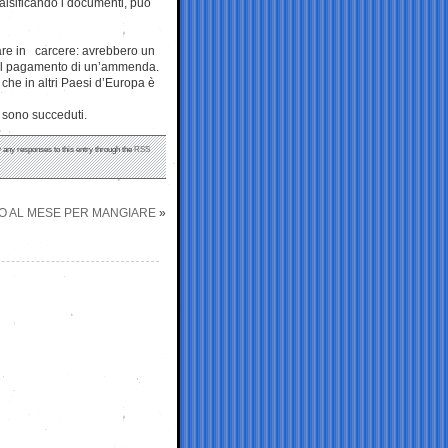
falsificando i documenti, può
are in carcere: avrebbero un
o al pagamento di un’ammenda.
 che in altri Paesi d’Europa è
i sono succeduti.
w any responses to this entry through the
RSS
URO AL MESE PER MANGIARE
»