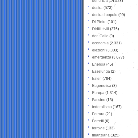
denuncia
(14.528)
destra
(573)
destradipopolo
(99)
Di Pietro
(101)
Diritti civili
(276)
don Gallo
(9)
economia
(2.331)
elezioni
(3.303)
emergenza
(3.077)
Energia
(45)
Esselunga
(2)
Esteri
(784)
Eugenetica
(3)
Europa
(1.314)
Fassino
(13)
federalismo
(167)
Ferrara
(21)
Ferretti
(6)
ferrovie
(133)
finanziaria
(325)