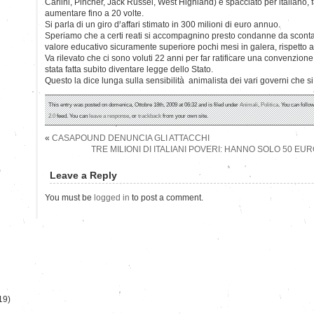
Carlini, Pincher, Jack Russel, West Highland) e spacciato per italiano, 
aumentare fino a 20 volte.
Si parla di un giro d’affari stimato in 300 milioni di euro annuo.
Speriamo che a certi reati si accompagnino presto condanne da scont
valore educativo sicuramente superiore pochi mesi in galera, rispett
Va rilevato che ci sono voluti 22 anni per far ratificare una convenzione
stata fatta subito diventare legge dello Stato.
Questo la dice lunga sulla sensibilità animalista dei vari governi che s
This entry was posted on domenica, Ottobre 18th, 2009 at 06:32 and is filed under
Animali
,
Politica
. You can follo
2.0
feed. You can
leave a response
, or
trackback
from your own site.
«
CASAPOUND DENUNCIA GLI ATTACCHI
TRE MILIONI DI ITALIANI POVERI: HANNO SOLO 50 E
)
Leave a Reply
You must be
logged in
to post a comment.
19)