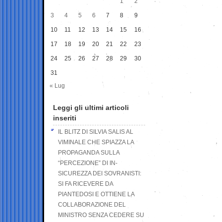
1
2
3
4
5
6
7
8
9
10
11
12
13
14
15
16
17
18
19
20
21
22
23
24
25
26
27
28
29
30
31
« Lug
Leggi gli ultimi articoli
inseriti
IL BLITZ DI SILVIA SALIS AL
VIMINALE CHE SPIAZZA LA
PROPAGANDA SULLA
“PERCEZIONE” DI IN-
SICUREZZA DEI SOVRANISTI:
SI FA RICEVERE DA
PIANTEDOSI E OTTIENE LA
COLLABORAZIONE DEL
MINISTRO SENZA CEDERE SU