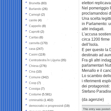
elettori replicava
Brunetta
(83)
Nel pomeriggio R
Burlando
(26)
proclamandosi di
Camogli
(2)
Una scelta legitt
canile
(4)
in Parlamento: u
Cappello
(8)
altri indagati.
Caprotti
(2)
L’accusa sostiene
Caritas
(6)
circa 1200 firme
carovita
(170)
dell’Isola.
casa
(247)
E per questo la 
destinato ad au
Casini
(119)
Fra gli altri inda
Centrodestra in Liguria
(35)
parlamentari Nut
Chiesa
(276)
Menallo e il can
Cina
(10)
Lo scambio delle
Comune
(342)
i riferimenti esp
Coop
(7)
dei protagonisti
Cossiga
(7)
Stefano Paradis
Costume
(5.581)
(da agenzie)
criminalità
(1.402)
democratici e progressisti
(19)
This entry was posted o