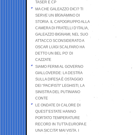
TASER E CP
MA CHE GALEAZZO DICI? TI
SERVE UN BIGNAMINO DI
STORIA. IL CAPOGRUPPO ALLA
CAMERA DI FRATELLI D’ITALIA,
GALEAZZO BIGNAMI, NEL SUO
ATTACCO SCONSIDERATO A
OSCAR LUIGI SCALFARO HA
DETTO UN BEL PO’ DI
CAZZATE
SIAMO FERMI AL GOVERNO
GIALLOVERDE: LA DESTRA
SULLA DIFESA È OSTAGGIO
DEI “PACIFISTI” LEGHISTI, LA
SINISTRA DEL PUTINIANO
CONTE
LE ONDATE DI CALORE DI
QUEST’ESTATE HANNO
PORTATO TEMPERATURE
RECORD IN TUTTA EUROPA E
UNA SICCITA’ MAI VISTA. I