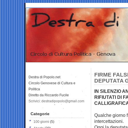
FIRME FALS
Destra di Popolo.net
DEPUTATA GI
Circolo Genovese di Cultura e
Politica
IN SILENZIO 
Diretto da Riccardo Fucile
RIFIUTATI DI 
Scrivici: destradipopolo@gmail.com
CALLIGRAFIC
Categorie
Qualche giorno f
intercettazioni.
100 giorni
(5)
Oggi la deputata