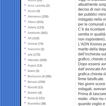
Aborto
(20)
attualmente sosp
Acca Larentia
(2)
deciso di non r
Alcool
(3)
dei pubblici minis
Alemanno
(150)
indagata nella vi
Alfano
(315)
per le comunali 
Alitalia
(123)
C’è da ricordare 
Ambiente
(341)
sentita in qualit
AN
(210)
non rispondere).
L’ADN Kronos poi
Animali
(74)
marito della dep
Arancioni
(2)
dell’inchiesta sul
arte
(175)
grafico, chiesto 
Attentato
(329)
Dopo essersi avva
Auguri
(13)
dall’avvocato An
Batini
(3)
grafica chiesta d
Berlusconi
(4.295)
firme falsificate.
Bersani
(234)
Nei giorni scors
Biasotti
(12)
indagati, avevano 
Boldrini
(4)
Prima di lasciare
Bossi
(1.221)
molto: «Non ho ni
quando voglio e 
Brambilla
(38)