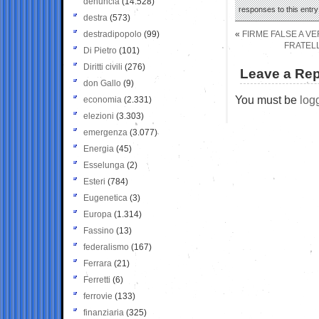
denuncia
(14.528)
responses to this entr
destra
(573)
destradipopolo
(99)
«
FIRME FALSE A VE
FRATELL
Di Pietro
(101)
Diritti civili
(276)
Leave a Rep
don Gallo
(9)
You must be
log
economia
(2.331)
elezioni
(3.303)
emergenza
(3.077)
Energia
(45)
Esselunga
(2)
Esteri
(784)
Eugenetica
(3)
Europa
(1.314)
Fassino
(13)
federalismo
(167)
Ferrara
(21)
Ferretti
(6)
ferrovie
(133)
finanziaria
(325)