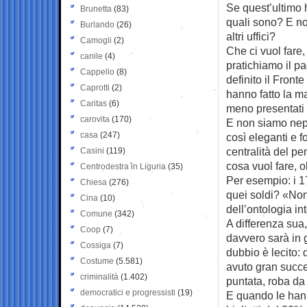
Se quest’ultimo
Brunetta
(83)
quali sono? E n
Burlando
(26)
altri uffici?
Camogli
(2)
Che ci vuol fare
canile
(4)
pratichiamo il p
Cappello
(8)
definito il Fron
Caprotti
(2)
hanno fatto la m
Caritas
(6)
meno presentati 
carovita
(170)
E non siamo nepp
casa
(247)
così eleganti e f
centralità del p
Casini
(119)
cosa vuol fare, 
Centrodestra in Liguria
(35)
Per esempio: i 17
Chiesa
(276)
quei soldi? «Non
Cina
(10)
dell’ontologia i
Comune
(342)
A differenza sua,
Coop
(7)
davvero sarà in 
Cossiga
(7)
dubbio è lecito:
Costume
(5.581)
avuto gran succe
criminalità
(1.402)
puntata, roba da 
democratici e progressisti
(19)
E quando le hann