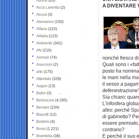
Aborto
(20)
A DIVENTARE
Acca Larentia
(2)
Alcool
(3)
Alemanno
(150)
Alfano
(315)
Alitalia
(123)
Ambiente
(341)
AN
(210)
nonché fresco d
Animali
(74)
Quali sono i «fa
Arancioni
(2)
posto ha nomina
arte
(175)
le mani nella ma
Attentato
(329)
il sesso a pagam
Auguri
(13)
defenestrazione
Batini
(3)
Sia chiaro: quand
Berlusconi
(4.295)
L’infosfera globa
Bersani
(234)
altro: perché Sp
Biasotti
(12)
di gabinetto? Pe
Boldrini
(4)
essere premiato,
Bossi
(1.221)
contrario?
E perché il suo 
Brambilla
(38)