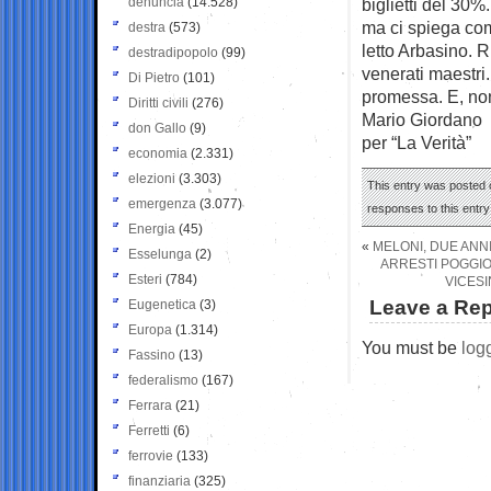
denuncia
(14.528)
biglietti del 30%
ma ci spiega co
destra
(573)
letto Arbasino. R
destradipopolo
(99)
venerati maestri.
Di Pietro
(101)
promessa. E, non
Diritti civili
(276)
Mario Giordano
don Gallo
(9)
per “La Verità”
economia
(2.331)
elezioni
(3.303)
This entry was posted o
emergenza
(3.077)
responses to this entr
Energia
(45)
«
MELONI, DUE ANNI
Esselunga
(2)
ARRESTI POGGIO
Esteri
(784)
VICESI
Leave a Rep
Eugenetica
(3)
Europa
(1.314)
You must be
log
Fassino
(13)
federalismo
(167)
Ferrara
(21)
Ferretti
(6)
ferrovie
(133)
finanziaria
(325)