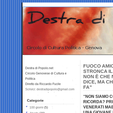
FUOCO AMIC
Destra di Popolo.net
STRONCA IL
Circolo Genovese di Cultura e
NON È CHE 
Politica
DICE, MA C
Diretto da Riccardo Fucile
FA”
Scrivici: destradipopolo@gmail.com
“NON SIAMO C
Categorie
RICORDA? PRIM
VENERATI MAES
100 giorni
(5)
UNA GIOVANE 