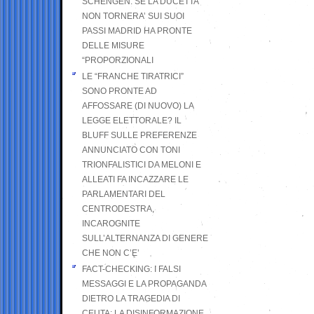
SCHENGEN. SE LA DUCETTA
NON TORNERA’ SUI SUOI
PASSI MADRID HA PRONTE
DELLE MISURE
“PROPORZIONALI
LE “FRANCHE TIRATRICI”
SONO PRONTE AD
AFFOSSARE (DI NUOVO) LA
LEGGE ELETTORALE? IL
BLUFF SULLE PREFERENZE
ANNUNCIATO CON TONI
TRIONFALISTICI DA MELONI E
ALLEATI FA INCAZZARE LE
PARLAMENTARI DEL
CENTRODESTRA,
INCAROGNITE
SULL’ALTERNANZA DI GENERE
CHE NON C’E’
FACT-CHECKING: I FALSI
MESSAGGI E LA PROPAGANDA
DIETRO LA TRAGEDIA DI
CEUTA: LA DISINFORMAZIONE