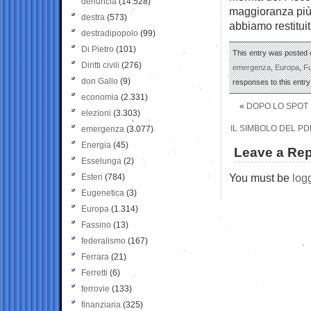
denuncia
(14.528)
maggioranza più 
destra
(573)
abbiamo restituit
destradipopolo
(99)
Di Pietro
(101)
This entry was posted 
Diritti civili
(276)
emergenza
,
Europa
,
Fu
don Gallo
(9)
responses to this entr
economia
(2.331)
«
DOPO LO SPOT L
elezioni
(3.303)
IL SIMBOLO DEL PD
emergenza
(3.077)
Energia
(45)
Leave a Rep
Esselunga
(2)
You must be
log
Esteri
(784)
Eugenetica
(3)
Europa
(1.314)
Fassino
(13)
federalismo
(167)
Ferrara
(21)
Ferretti
(6)
ferrovie
(133)
finanziaria
(325)