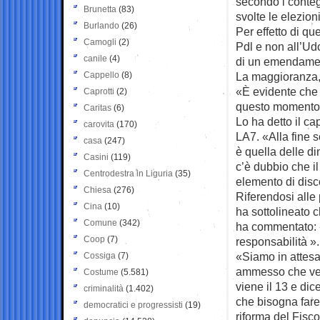
secondo i conteg
Brunetta
(83)
svolte le elezion
Burlando
(26)
Per effetto di q
Camogli
(2)
Pdl e non all’Ud
canile
(4)
di un emendamen
Cappello
(8)
La maggioranza, 
«È evidente che 
Caprotti
(2)
questo momento l
Caritas
(6)
Lo ha detto il c
carovita
(170)
LA7. «Alla fine 
casa
(247)
è quella delle di
Casini
(119)
c’è dubbio che i
Centrodestra in Liguria
(35)
elemento di disco
Chiesa
(276)
Riferendosi alle
Cina
(10)
ha sottolineato c
Comune
(342)
ha commentato: «
Coop
(7)
responsabilità ».
«Siamo in attesa 
Cossiga
(7)
ammesso che ven
Costume
(5.581)
viene il 13 e di
criminalità
(1.402)
che bisogna fare d
democratici e progressisti
(19)
riforma del Fisc