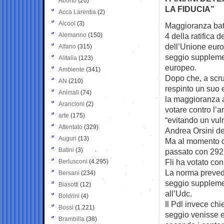
Aborto
(20)
LA FIDUCIA”
Acca Larentia
(2)
Alcool
(3)
Maggioranza batt
Alemanno
(150)
4 della
ratifica d
dell’Unione euro
Alfano
(315)
seggio suppleme
Alitalia
(123)
europeo.
Ambiente
(341)
Dopo che, a scrut
AN
(210)
respinto un suo 
Animali
(74)
la maggioranza 
Arancioni
(2)
votare contro l’
arte
(175)
“evitando un vu
Attentato
(329)
Andrea Orsini de
Auguri
(13)
Ma al momento de
Batini
(3)
passato con 292 
Fli ha votato con
Berlusconi
(4.295)
La norma prevede
Bersani
(234)
seggio supplemen
Biasotti
(12)
all’Udc.
Boldrini
(4)
Il Pdl invece c
Bossi
(1.221)
seggio venisse e
Brambilla
(38)