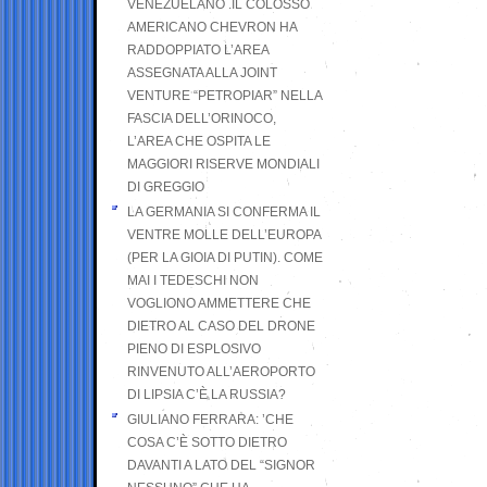
VENEZUELANO .IL COLOSSO
AMERICANO CHEVRON HA
RADDOPPIATO L’AREA
ASSEGNATA ALLA JOINT
VENTURE “PETROPIAR” NELLA
FASCIA DELL’ORINOCO,
L’AREA CHE OSPITA LE
MAGGIORI RISERVE MONDIALI
DI GREGGIO
LA GERMANIA SI CONFERMA IL
VENTRE MOLLE DELL’EUROPA
(PER LA GIOIA DI PUTIN). COME
MAI I TEDESCHI NON
VOGLIONO AMMETTERE CHE
DIETRO AL CASO DEL DRONE
PIENO DI ESPLOSIVO
RINVENUTO ALL’AEROPORTO
DI LIPSIA C’È LA RUSSIA?
GIULIANO FERRARA: ’CHE
COSA C’È SOTTO DIETRO
DAVANTI A LATO DEL “SIGNOR