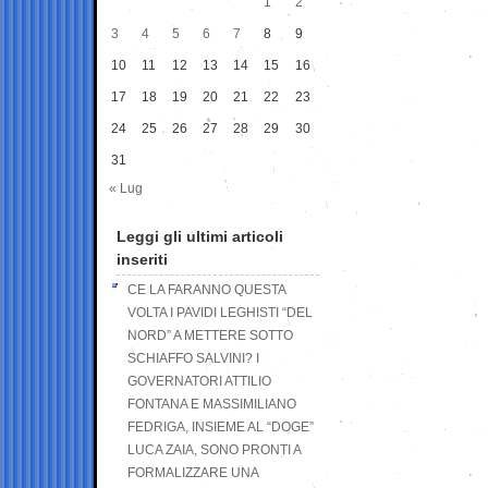
1
2
3
4
5
6
7
8
9
10
11
12
13
14
15
16
17
18
19
20
21
22
23
24
25
26
27
28
29
30
31
« Lug
Leggi gli ultimi articoli
inseriti
CE LA FARANNO QUESTA
VOLTA I PAVIDI LEGHISTI “DEL
NORD” A METTERE SOTTO
SCHIAFFO SALVINI? I
GOVERNATORI ATTILIO
FONTANA E MASSIMILIANO
FEDRIGA, INSIEME AL “DOGE”
LUCA ZAIA, SONO PRONTI A
FORMALIZZARE UNA