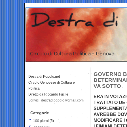
GOVERNO B
Destra di Popolo.net
DETERMINAN
Circolo Genovese di Cultura e
VA SOTTO
Politica
Diretto da Riccardo Fucile
ERA IN VOTAZ
Scrivici: destradipopolo@gmail.com
TRATTATO UE 
SUPPLEMENTA
Categorie
AVREBBE DOVU
MODIFICARE I 
100 giorni
(5)
I FINIANI DE