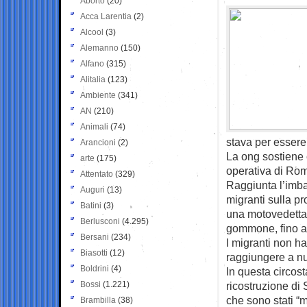
Aborto
(20)
Acca Larentia
(2)
Alcool
(3)
Alemanno
(150)
Alfano
(315)
Alitalia
(123)
Ambiente
(341)
AN
(210)
Animali
(74)
stava per essere
Arancioni
(2)
La ong sostiene c
arte
(175)
operativa di Rom
Attentato
(329)
Raggiunta l’imba
Auguri
(13)
migranti sulla p
Batini
(3)
una motovedetta 
Berlusconi
(4.295)
gommone, fino a
Bersani
(234)
I migranti non h
Biasotti
(12)
raggiungere a nu
Boldrini
(4)
In questa circo
Bossi
(1.221)
ricostruzione di 
che sono stati “m
Brambilla
(38)