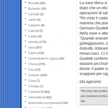
La nave libica si
Brunetta
(83)
dopo che un elico
Burlando
(26)
operazioni di sa
Camogli
(2)
“Ho visto il cada
canile
(4)
mamma che piang
Cappello
(8)
Gennaro Giudetti
Caprotti
(2)
della nave e atta
Caritas
(6)
“Quando eravamo 
carovita
(170)
galleggiavano, l
casa
(247)
distrutto. Abbiam
minacciarci. Ci 
Casini
(119)
Guidetti conferma
Centrodestra in Liguria
(35)
stavano picchian
Chiesa
(276)
divise: il padre 
Cina
(10)
scappare per rag
Comune
(342)
Coop
(7)
(da agenzie)
Cossiga
(7)
This entry was posted 
Costume
(5.581)
any responses to this 
criminalità
(1.402)
site.
democratici e progressisti
(19)