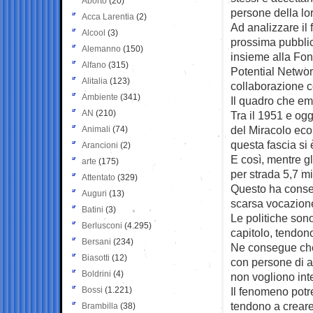
Aborto
(20)
persone della lor
Acca Larentia
(2)
Ad analizzare il
Alcool
(3)
prossima pubbli
Alemanno
(150)
insieme alla Fo
Alfano
(315)
Potential Networ
Alitalia
(123)
collaborazione 
Ambiente
(341)
Il quadro che em
AN
(210)
Tra il 1951 e og
del Miracolo eco
Animali
(74)
questa fascia si 
Arancioni
(2)
E così, mentre gli
arte
(175)
per strada 5,7 mi
Attentato
(329)
Questo ha conse
Auguri
(13)
scarsa vocazione
Batini
(3)
Le politiche son
Berlusconi
(4.295)
capitolo, tendono
Bersani
(234)
Ne consegue che 
Biasotti
(12)
con persone di al
Boldrini
(4)
non vogliono int
Bossi
(1.221)
Il fenomeno pot
tendono a creare 
Brambilla
(38)