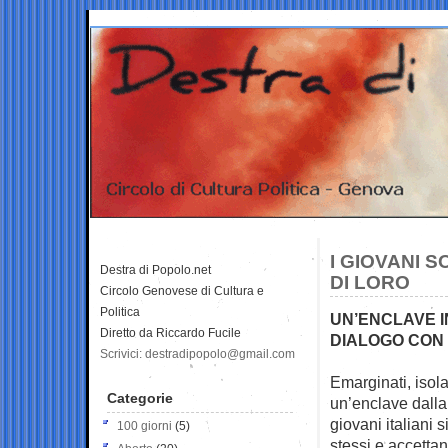
I GIOVANI 
Destra di Popolo.net
DI LORO
Circolo Genovese di Cultura e
Politica
UN’ENCLAVE IN
Diretto da Riccardo Fucile
DIALOGO CON
Scrivici: destradipopolo@gmail.com
Emarginati, isola
Categorie
un’enclave dalla
giovani italiani 
100 giorni
(5)
stessi e accettan