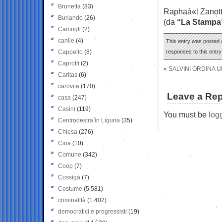
Brunetta
(83)
Raphaà«l Zanott
Burlando
(26)
(da
“La Stampa
Camogli
(2)
canile
(4)
This entry was posted o
Cappello
(8)
responses to this entr
Caprotti
(2)
«
SALVINI ORDINA 
Caritas
(6)
carovita
(170)
Leave a Rep
casa
(247)
Casini
(119)
You must be
log
Centrodestra in Liguria
(35)
Chiesa
(276)
Cina
(10)
Comune
(342)
Coop
(7)
Cossiga
(7)
Costume
(5.581)
criminalità
(1.402)
democratici e progressisti
(19)