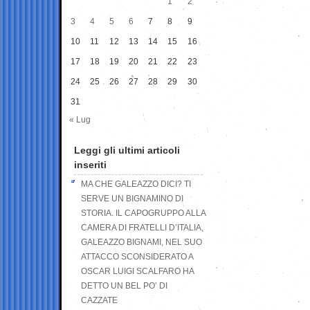
1
2
3
4
5
6
7
8
9
10
11
12
13
14
15
16
17
18
19
20
21
22
23
24
25
26
27
28
29
30
31
« Lug
Leggi gli ultimi articoli
inseriti
MA CHE GALEAZZO DICI? TI
SERVE UN BIGNAMINO DI
STORIA. IL CAPOGRUPPO ALLA
CAMERA DI FRATELLI D’ITALIA,
GALEAZZO BIGNAMI, NEL SUO
ATTACCO SCONSIDERATO A
OSCAR LUIGI SCALFARO HA
DETTO UN BEL PO’ DI
CAZZATE