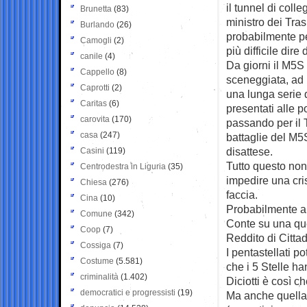
il tunnel di coll
Brunetta
(83)
ministro dei Tras
Burlando
(26)
probabilmente p
Camogli
(2)
più difficile dire 
canile
(4)
Da giorni il M5S 
Cappello
(8)
sceneggiata, ad 
Caprotti
(2)
una lunga serie 
Caritas
(6)
presentati alle p
carovita
(170)
passando per il 
casa
(247)
battaglie del M5
disattese.
Casini
(119)
Tutto questo no
Centrodestra in Liguria
(35)
impedire una cris
Chiesa
(276)
faccia.
Cina
(10)
Probabilmente a
Comune
(342)
Conte su una que
Coop
(7)
Reddito di Citta
Cossiga
(7)
I pentastellati p
Costume
(5.581)
che i 5 Stelle h
criminalità
(1.402)
Diciotti è così ch
democratici e progressisti
(19)
Ma anche quella 