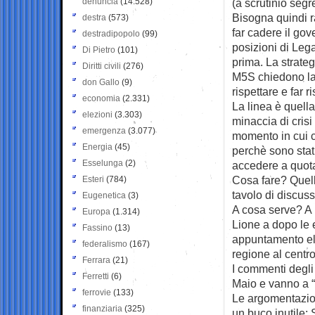
denuncia
(14.528)
(a scrutinio seg
Bisogna quindi ra
destra
(573)
far cadere il gov
destradipopolo
(99)
posizioni di Leg
Di Pietro
(101)
prima. La strateg
Diritti civili
(276)
M5S chiedono la t
don Gallo
(9)
rispettare e far 
economia
(2.331)
La linea è quell
elezioni
(3.303)
minaccia di crisi
emergenza
(3.077)
momento in cui ci
Energia
(45)
perchè sono stati
Esselunga
(2)
accedere a quota
Cosa fare? Quell
Esteri
(784)
tavolo di discus
Eugenetica
(3)
A cosa serve? A 
Europa
(1.314)
Lione a dopo le 
Fassino
(13)
appuntamento ele
federalismo
(167)
regione al centr
Ferrara
(21)
I commenti degli
Ferretti
(6)
Maio e vanno a “d
ferrovie
(133)
Le argomentazion
finanziaria
(325)
un buco inutile; 