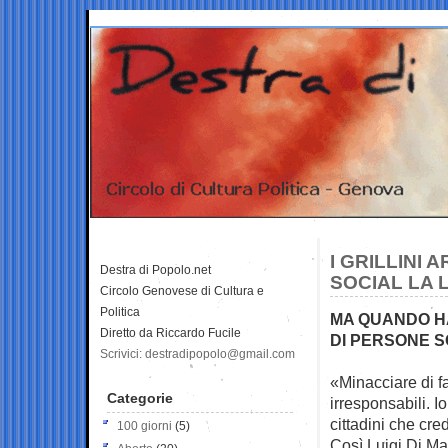
I GRILLINI 
Destra di Popolo.net
SOCIAL LA 
Circolo Genovese di Cultura e
Politica
MA QUANDO H
Diretto da Riccardo Fucile
DI PERSONE SO
Scrivici: destradipopolo@gmail.com
«Minacciare di fa
Categorie
irresponsabili. I
cittadini che cr
100 giorni
(5)
Così Luigi Di Mai