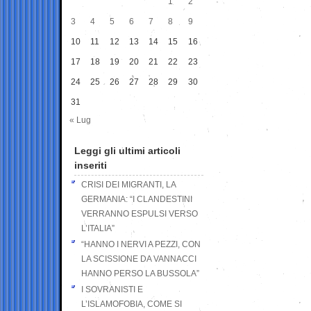
1
2
3
4
5
6
7
8
9
10
11
12
13
14
15
16
17
18
19
20
21
22
23
24
25
26
27
28
29
30
31
« Lug
Leggi gli ultimi articoli
inseriti
CRISI DEI MIGRANTI, LA
GERMANIA: “I CLANDESTINI
VERRANNO ESPULSI VERSO
L’ITALIA”
“HANNO I NERVI A PEZZI, CON
LA SCISSIONE DA VANNACCI
HANNO PERSO LA BUSSOLA”
I SOVRANISTI E
L’ISLAMOFOBIA, COME SI