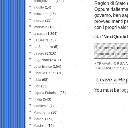
Immigrazione
(734)
Ragion di Stato 
indulto
(14)
Oppure riaffermar
inflazione
(26)
governo, ben sa
Ingroia
(15)
provvedimenti per
con i propri valo
Interviste
(16)
la casta
(1.394)
(da “
NextQuotid
La Destra
(45)
La Sapienza
(5)
This entry was posted o
Lavoro
(1.316)
responses to this entr
LegaNord
(2.411)
«
TRAVAGLIO E SAL
Letta Enrico
(154)
I FALLOWER DI SAL
Liberi e Uguali
(10)
Leave a Rep
Libia
(68)
Libri
(33)
You must be
log
Liguria Futurista
(25)
mafia
(543)
manifesto
(7)
Margherita
(16)
Maroni
(171)
Mastella
(16)