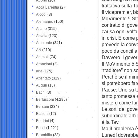
Aborto
(20)
trattativa sulla 
Acca Larentia
(2)
Il vicepremier, b
Alcool
(3)
MoVimento 5 Stel
Alemanno
(150)
contratto di gov
Alfano
(315)
causa ogni volta
Alitalia
(123)
in crisi. E come p
Ambiente
(341)
prevede la convo
AN
(210)
poco da concilia
Davvero il gover
Animali
(74)
Il MoVimento 5 St
Arancioni
(2)
“traditore” non s
arte
(175)
Perchè se il mini
Attentato
(329)
si potrebbero far
Auguri
(13)
Paese. Uno su tut
Batini
(3)
tanto promessa e
Berlusconi
(4.295)
mistero come fun
Bersani
(234)
Le sorti del gove
Biasotti
(12)
subordinate all’
Boldrini
(4)
è la Tav.
Bossi
(1.221)
Ma il problema è 
Lunedì dovrebber
Brambilla
(38)