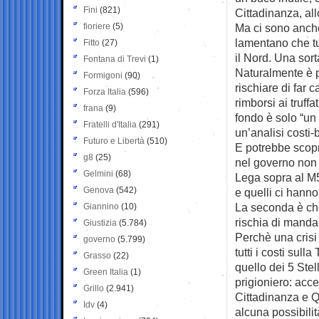
Fini
(821)
Cittadinanza, all
fioriere
(5)
Ma ci sono anche
lamentano che tu
Fitto
(27)
il Nord. Una sort
Fontana di Trevi
(1)
Naturalmente è p
Formigoni
(90)
rischiare di far 
Forza Italia
(596)
rimborsi ai truff
frana
(9)
fondo è solo “u
Fratelli d'Italia
(291)
un’analisi costi-
Futuro e Libertà
(510)
E potrebbe scopri
g8
(25)
nel governo non 
Gelmini
(68)
Lega sopra al M5
Genova
(542)
e quelli ci hanno
La seconda è che
Giannino
(10)
rischia di manda
Giustizia
(5.784)
Perchè una crisi 
governo
(5.799)
tutti i costi sul
Grasso
(22)
quello dei 5 Stel
Green Italia
(1)
prigioniero: acce
Grillo
(2.941)
Cittadinanza e 
Idv
(4)
alcuna possibilit