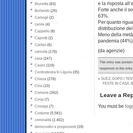
e la risposta a
Brunetta
(83)
Forte anche il so
Burlando
(26)
63%.
Camogli
(2)
Per quanto rigua
canile
(4)
distribuzione de
Cappello
(8)
Meno della metà 
Caprotti
(2)
pandemia (44%) e
Caritas
(6)
(da agenzie)
carovita
(170)
casa
(247)
This entry was posted 
Casini
(119)
responses to this entr
Centrodestra in Liguria
(35)
«
SUEZ, DOPO I TEN
Chiesa
(276)
FESTE IN CASA, 
Cina
(10)
Comune
(342)
Leave a Rep
Coop
(7)
You must be
log
Cossiga
(7)
Costume
(5.581)
criminalità
(1.402)
democratici e progressisti
(19)