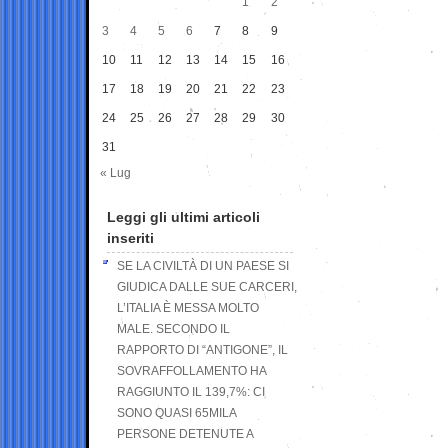
1
2
3
4
5
6
7
8
9
10
11
12
13
14
15
16
17
18
19
20
21
22
23
24
25
26
27
28
29
30
31
« Lug
Leggi gli ultimi articoli
inseriti
SE LA CIVILTÀ DI UN PAESE SI
GIUDICA DALLE SUE CARCERI,
L’ITALIA È MESSA MOLTO
MALE. SECONDO IL
RAPPORTO DI “ANTIGONE”, IL
SOVRAFFOLLAMENTO HA
RAGGIUNTO IL 139,7%: CI
SONO QUASI 65MILA
PERSONE DETENUTE A