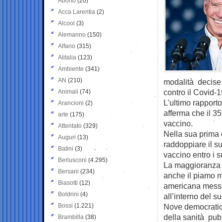
Aborto
(20)
Acca Larentia
(2)
Alcool
(3)
Alemanno
(150)
Alfano
(315)
Alitalia
(123)
Ambiente
(341)
AN
(210)
modalità decise 
contro il Covid-1
Animali
(74)
L’ultimo rapporto
Arancioni
(2)
afferma che il 3
arte
(175)
vaccino.
Attentato
(329)
Nella sua prima
Auguri
(13)
raddoppiare il su
Batini
(3)
vaccino entro i s
Berlusconi
(4.295)
La maggioranza d
Bersani
(234)
anche il piamo m
Biasotti
(12)
americana messa 
Boldrini
(4)
all’interno del su
Bossi
(1.221)
Nove democratici
della sanità pubb
Brambilla
(38)