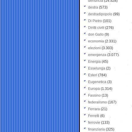
denuncia
(14.528)
destra
(573)
destradipopolo
(99)
Di Pietro
(101)
Diritti civili
(276)
don Gallo
(9)
economia
(2.331)
elezioni
(3.303)
emergenza
(3.077)
Energia
(45)
Esselunga
(2)
Esteri
(784)
Eugenetica
(3)
Europa
(1.314)
Fassino
(13)
federalismo
(167)
Ferrara
(21)
Ferretti
(6)
ferrovie
(133)
finanziaria
(325)