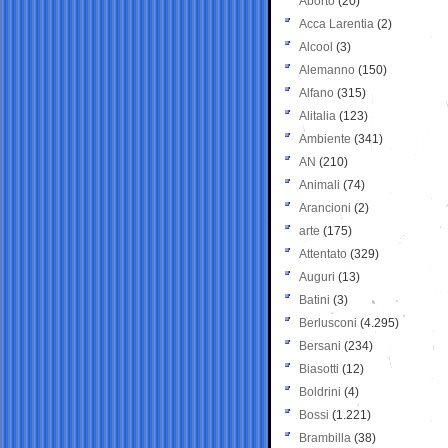
Aborto
(20)
Acca Larentia
(2)
Alcool
(3)
Alemanno
(150)
Alfano
(315)
Alitalia
(123)
Ambiente
(341)
AN
(210)
Animali
(74)
Arancioni
(2)
arte
(175)
Attentato
(329)
Auguri
(13)
Batini
(3)
Berlusconi
(4.295)
Bersani
(234)
Biasotti
(12)
Boldrini
(4)
Bossi
(1.221)
Brambilla
(38)