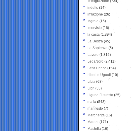
Immigrazione
(734)
indulto
(14)
inflazione
(26)
Ingroia
(15)
Interviste
(16)
la casta
(1.394)
La Destra
(45)
La Sapienza
(5)
Lavoro
(1.316)
LegaNord
(2.411)
Letta Enrico
(154)
Liberi e Uguali
(10)
Libia
(68)
Libri
(33)
Liguria Futurista
(25)
mafia
(543)
manifesto
(7)
Margherita
(16)
Maroni
(171)
Mastella
(16)