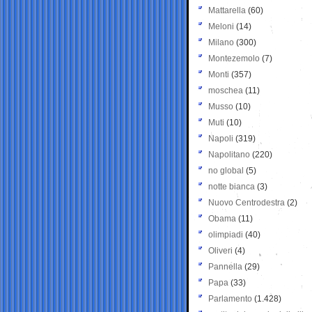
Mattarella
(60)
Meloni
(14)
Milano
(300)
Montezemolo
(7)
Monti
(357)
moschea
(11)
Musso
(10)
Muti
(10)
Napoli
(319)
Napolitano
(220)
no global
(5)
notte bianca
(3)
Nuovo Centrodestra
(2)
Obama
(11)
olimpiadi
(40)
Oliveri
(4)
Pannella
(29)
Papa
(33)
Parlamento
(1.428)