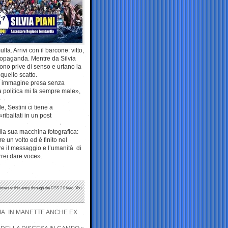
ta. Arrivi con il barcone: vitto,
propaganda. Mentre da Silvia
ono prive di senso e urtano la
 quello scatto.
a immagine presa senza
 politica mi fa sempre male»,
le, Sestini ci tiene a
ribaltati in un post
alla sua macchina fotografica:
 un volto ed è finito nel
ere il messaggio e l’umanità di
rrei dare voce».
onses to this entry through the
RSS 2.0
feed. You
A: IN MANETTE ANCHE EX