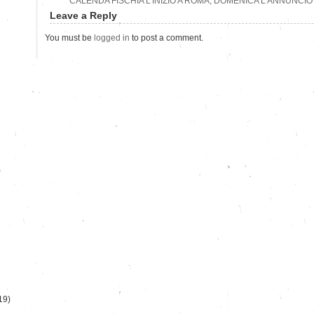
CALENDA FISCHIA L’INIZIO A ROMA, DOMENICA L’ANNUNCI
Leave a Reply
You must be
logged in
to post a comment.
)
19)