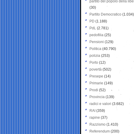
partito del popolo della libe
(30)
Partito Democratico
(1.034)
PD
(1.188)
PdL
(2.781)
pedofilia
(25)
Pensioni
(129)
Politica
(40.790)
polizia
(253)
Porto
(12)
povertà
(502)
Presepe
(14)
Primarie
(149)
Prodi
(52)
Provincia
(139)
radici e valori
(3.682)
RAI
(359)
rapine
(37)
Razzismo
(1.410)
Referendum
(200)