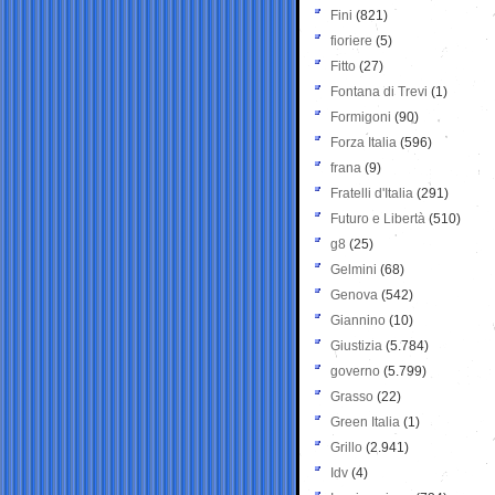
Fini
(821)
fioriere
(5)
Fitto
(27)
Fontana di Trevi
(1)
Formigoni
(90)
Forza Italia
(596)
frana
(9)
Fratelli d'Italia
(291)
Futuro e Libertà
(510)
g8
(25)
Gelmini
(68)
Genova
(542)
Giannino
(10)
Giustizia
(5.784)
governo
(5.799)
Grasso
(22)
Green Italia
(1)
Grillo
(2.941)
Idv
(4)