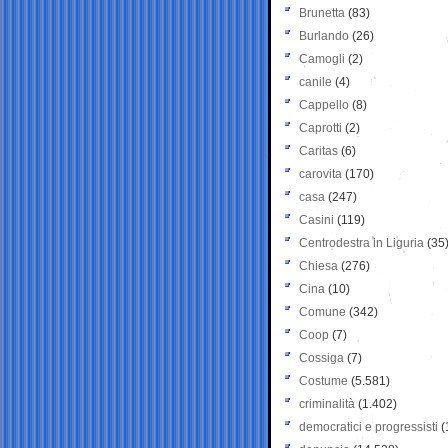
Brunetta
(83)
Burlando
(26)
Camogli
(2)
canile
(4)
Cappello
(8)
Caprotti
(2)
Caritas
(6)
carovita
(170)
casa
(247)
Casini
(119)
Centrodestra in Liguria
(35
Chiesa
(276)
Cina
(10)
Comune
(342)
Coop
(7)
Cossiga
(7)
Costume
(5.581)
criminalità
(1.402)
democratici e progressisti
(