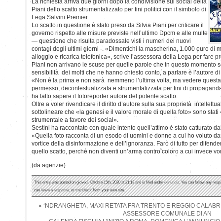
La richiesta arriva due giorni dopo la condivisione sui social della
Piani dello scatto strumentalizzato per fini politici con il simbolo di
Lega Salvini Premier.
Lo scatto in questione è stato preso da Silvia Piani per criticare il
governo rispetto alle misure previste nell’ultimo Dpcm e alle multe
— questione che risulta paradossale visti i numeri dei nuovi
contagi degli ultimi giorni -. «Dimentichi la mascherina, 1.000 euro di mul
alloggio e ricarica telefonica», scrive l’assessora della Lega per fare 
Piani non arrivano le scuse per quelle parole che in questo momento s
sensibilità dei molti che ne hanno chiesto conto, a parlare è l’autore di
«Non è la prima e non sarà nemmeno l’ultima volta, ma vedere quest
permesso, decontestualizzata e strumentalizzata per fini di propaganda
ha fatto sapere il fotoreporter autore del potente scatto.
Oltre a voler rivendicare il diritto d’autore sulla sua proprietà intellettua
sottolineare che «la genesi e il valore morale di quella foto» sono stati «
strumentale a favore dei social».
Sestini ha raccontato con quale intento quell’attimo è stato catturato d
«Quella foto racconta di un esodo di uomini e donne a cui ho voluto dare
vortice della disinformazione e dell’ignoranza. Farò di tutto per difend
quello scatto, perchè non diventi un’arma contro coloro a cui invece vo
(da agenzie)
This entry was posted on giovedì, Ottobre 15th, 2020 at 21:13 and is filed under
denuncia
. You can follow any resp
can
leave a response
, or
trackback
from your own site.
«
‘NDRANGHETA, MAXI RETATA FRA TRENTO E REGGIO CALABRI
ASSESSORE COMUNALE DI AN