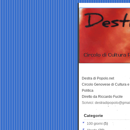
Destra di Popolo.net
Circolo Genovese di Cultura e
Politica
Diretto da Riccardo Fucile
Scrivici: destradipopolo@gma
Categorie
100 giorni
(5)