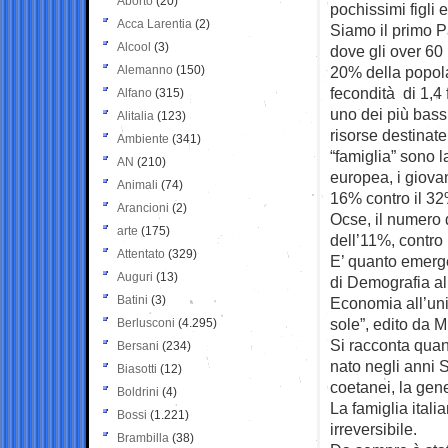
Aborto
(20)
pochissimi figli e
Acca Larentia
(2)
Siamo il primo 
Alcool
(3)
dove gli over 60
Alemanno
(150)
20% della popola
fecondità di 1,4 
Alfano
(315)
uno dei più bass
Alitalia
(123)
risorse destinate
Ambiente
(341)
“famiglia” sono 
AN
(210)
europea, i giovan
Animali
(74)
16% contro il 32%
Arancioni
(2)
Ocse, il numero d
arte
(175)
dell’11%, contro
Attentato
(329)
E’ quanto emerge
Auguri
(13)
di Demografia al
Batini
(3)
Economia all’univ
sole”, edito da M
Berlusconi
(4.295)
Si racconta quant
Bersani
(234)
nato negli anni 
Biasotti
(12)
coetanei, la gen
Boldrini
(4)
La famiglia itali
Bossi
(1.221)
irreversibile.
Brambilla
(38)