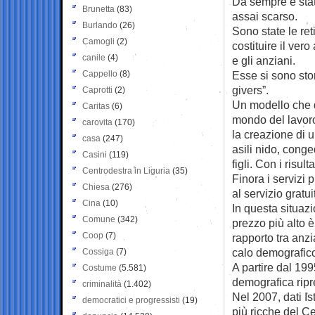
Da sempre è stat
Brunetta
(83)
assai scarso.
Burlando
(26)
Sono state le ret
Camogli
(2)
costituire il ver
canile
(4)
e gli anziani.
Cappello
(8)
Esse si sono sto
givers”.
Caprotti
(2)
Un modello che d
Caritas
(6)
mondo del lavoro
carovita
(170)
la creazione di u
casa
(247)
asili nido, conge
Casini
(119)
figli. Con i risul
Centrodestra in Liguria
(35)
Finora i servizi 
Chiesa
(276)
al servizio gratu
Cina
(10)
In questa situazi
Comune
(342)
prezzo più alto 
Coop
(7)
rapporto tra anzi
calo demografic
Cossiga
(7)
A partire dal 199
Costume
(5.581)
demografica ripr
criminalità
(1.402)
Nel 2007, dati Is
democratici e progressisti
(19)
più ricche del Ce