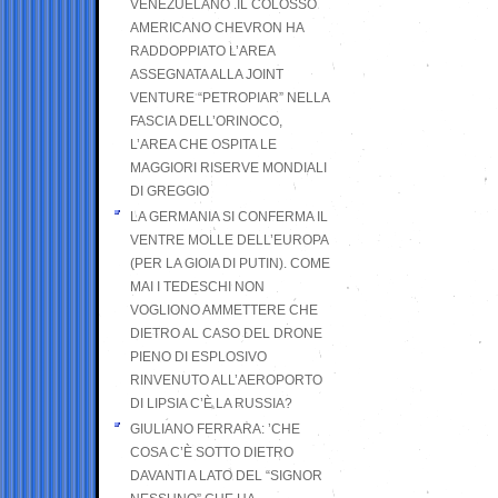
VENEZUELANO .IL COLOSSO
AMERICANO CHEVRON HA
RADDOPPIATO L’AREA
ASSEGNATA ALLA JOINT
VENTURE “PETROPIAR” NELLA
FASCIA DELL’ORINOCO,
L’AREA CHE OSPITA LE
MAGGIORI RISERVE MONDIALI
DI GREGGIO
LA GERMANIA SI CONFERMA IL
VENTRE MOLLE DELL’EUROPA
(PER LA GIOIA DI PUTIN). COME
MAI I TEDESCHI NON
VOGLIONO AMMETTERE CHE
DIETRO AL CASO DEL DRONE
PIENO DI ESPLOSIVO
RINVENUTO ALL’AEROPORTO
DI LIPSIA C’È LA RUSSIA?
GIULIANO FERRARA: ’CHE
COSA C’È SOTTO DIETRO
DAVANTI A LATO DEL “SIGNOR