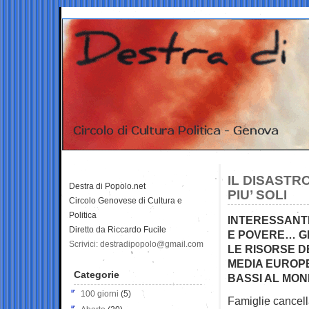
IL DISASTR
Destra di Popolo.net
PIU’ SOLI
Circolo Genovese di Cultura e
Politica
INTERESSANTE
Diretto da Riccardo Fucile
E POVERE… GL
Scrivici: destradipopolo@gmail.com
LE RISORSE D
MEDIA EUROPEA
Categorie
BASSI AL MOND
100 giorni
(5)
Famiglie cancell