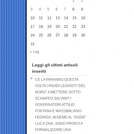
1
2
3
4
5
6
7
8
9
10
11
12
13
14
15
16
17
18
19
20
21
22
23
24
25
26
27
28
29
30
31
« Lug
Leggi gli ultimi articoli
inseriti
CE LA FARANNO QUESTA
VOLTA I PAVIDI LEGHISTI “DEL
NORD” A METTERE SOTTO
SCHIAFFO SALVINI? I
GOVERNATORI ATTILIO
FONTANA E MASSIMILIANO
FEDRIGA, INSIEME AL “DOGE”
LUCA ZAIA, SONO PRONTI A
FORMALIZZARE UNA