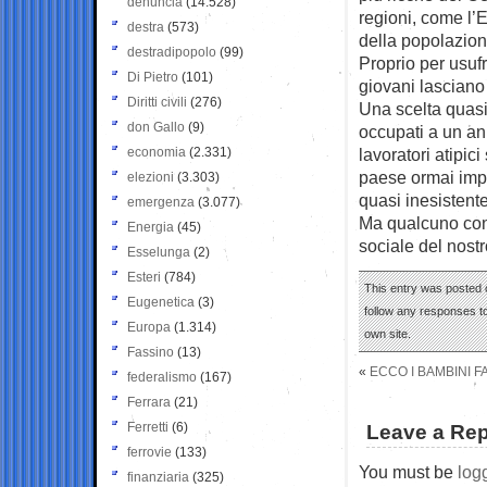
denuncia
(14.528)
regioni, come l’
destra
(573)
della popolazion
destradipopolo
(99)
Proprio per usufru
Di Pietro
(101)
giovani lasciano 
Diritti civili
(276)
Una scelta quasi
don Gallo
(9)
occupati a un an
economia
(2.331)
lavoratori atipi
paese ormai impo
elezioni
(3.303)
quasi inesistente
emergenza
(3.077)
Ma qualcuno cont
Energia
(45)
sociale del nost
Esselunga
(2)
Esteri
(784)
This entry was posted o
Eugenetica
(3)
follow any responses to
Europa
(1.314)
own site.
Fassino
(13)
«
ECCO I BAMBINI 
federalismo
(167)
Ferrara
(21)
Ferretti
(6)
Leave a Rep
ferrovie
(133)
You must be
log
finanziaria
(325)