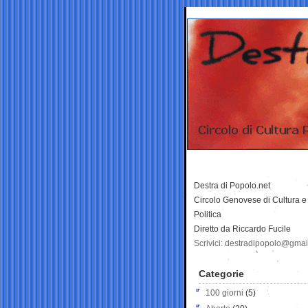
Destra di Popolo.net
Circolo Genovese di Cultura e
Politica
Diretto da Riccardo Fucile
Scrivici: destradipopolo@gma
Categorie
100 giorni
(5)