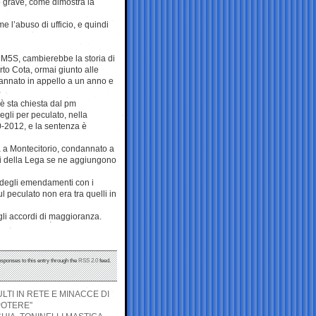
o grave, come dimostra la
e l’abuso di ufficio, e quindi
 M5S, cambierebbe la storia di
to Cota, ormai giunto alle
annato in appello a un anno e
 è sta chiesta dal pm
gli per peculato, nella
0-2012, e la sentenza è
a a Montecitorio, condannato a
oti della Lega se ne aggiungono
to degli emendamenti con i
 peculato non era tra quelli in
li accordi di maggioranza.
esponses to this entry through the
RSS 2.0
feed.
LTI IN RETE E MINACCE DI
POTERE”