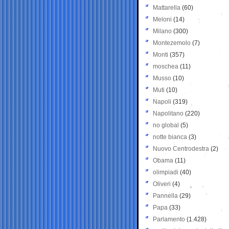
Mattarella
(60)
Meloni
(14)
Milano
(300)
Montezemolo
(7)
Monti
(357)
moschea
(11)
Musso
(10)
Muti
(10)
Napoli
(319)
Napolitano
(220)
no global
(5)
notte bianca
(3)
Nuovo Centrodestra
(2)
Obama
(11)
olimpiadi
(40)
Oliveri
(4)
Pannella
(29)
Papa
(33)
Parlamento
(1.428)