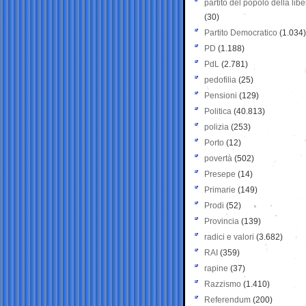
partito del popolo della libe
(30)
Partito Democratico
(1.034)
PD
(1.188)
PdL
(2.781)
pedofilia
(25)
Pensioni
(129)
Politica
(40.813)
polizia
(253)
Porto
(12)
povertà
(502)
Presepe
(14)
Primarie
(149)
Prodi
(52)
Provincia
(139)
radici e valori
(3.682)
RAI
(359)
rapine
(37)
Razzismo
(1.410)
Referendum
(200)