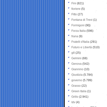
Fini
(821)
fioriere
(5)
Fitto
(27)
Fontana di Trevi
(1)
Formigoni
(90)
Forza Italia
(596)
frana
(9)
Fratelli d'Italia
(291)
Futuro e Libertà
(510)
g8
(25)
Gelmini
(68)
Genova
(542)
Giannino
(10)
Giustizia
(5.784)
governo
(5.799)
Grasso
(22)
Green Italia
(1)
Grillo
(2.941)
Idv
(4)