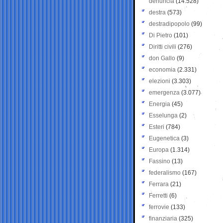
denuncia
(14.528)
destra
(573)
destradipopolo
(99)
Di Pietro
(101)
Diritti civili
(276)
don Gallo
(9)
economia
(2.331)
elezioni
(3.303)
emergenza
(3.077)
Energia
(45)
Esselunga
(2)
Esteri
(784)
Eugenetica
(3)
Europa
(1.314)
Fassino
(13)
federalismo
(167)
Ferrara
(21)
Ferretti
(6)
ferrovie
(133)
finanziaria
(325)