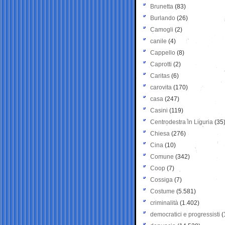
Brunetta
(83)
Burlando
(26)
Camogli
(2)
canile
(4)
Cappello
(8)
Caprotti
(2)
Caritas
(6)
carovita
(170)
casa
(247)
Casini
(119)
Centrodestra in Liguria
(35
Chiesa
(276)
Cina
(10)
Comune
(342)
Coop
(7)
Cossiga
(7)
Costume
(5.581)
criminalità
(1.402)
democratici e progressisti
(