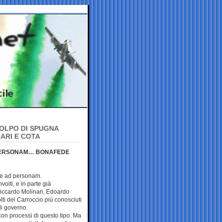
OLPO DI SPUGNA
ARI E COTA
 PERSONAM… BONAFEDE
me ad personam.
volti, e in parte già
 Riccardo Molinari, Edoardo
olti del Carroccio più conosciuti
di governo.
 con processi di questo tipo. Ma