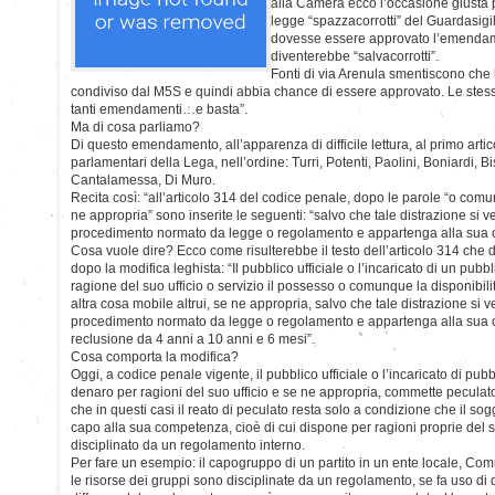
alla Camera ecco l’occasione giusta pe
legge “spazzacorrotti” del Guardasigi
dovesse essere approvato l’emendam
diventerebbe “salvacorrotti”.
Fonti di via Arenula smentiscono che
condiviso dal M5S e quindi abbia chance di essere approvato. Le stes
tanti emendamenti…e basta”.
Ma di cosa parliamo?
Di questo emendamento, all’apparenza di difficile lettura, al primo artic
parlamentari della Lega, nell’ordine: Turri, Potenti, Paolini, Boniardi, Bi
Cantalamessa, Di Muro.
Recita così: “all’articolo 314 del codice penale, dopo le parole “o comu
ne appropria” sono inserite le seguenti: “salvo che tale distrazione si ver
procedimento normato da legge o regolamento e appartenga alla sua
Cosa vuole dire? Ecco come risulterebbe il testo dell’articolo 314 che di
dopo la modifica leghista: “Il pubblico ufficiale o l’incaricato di un pub
ragione del suo ufficio o servizio il possesso o comunque la disponibi
altra cosa mobile altrui, se ne appropria, salvo che tale distrazione si ve
procedimento normato da legge o regolamento e appartenga alla sua 
reclusione da 4 anni a 10 anni e 6 mesi”.
Cosa comporta la modifica?
Oggi, a codice penale vigente, il pubblico ufficiale o l’incaricato di pu
denaro per ragioni del suo ufficio e se ne appropria, commette peculat
che in questi casi il reato di peculato resta solo a condizione che il s
capo alla sua competenza, cioè di cui dispone per ragioni proprie del suo
disciplinato da un regolamento interno.
Per fare un esempio: il capogruppo di un partito in un ente locale, Co
le risorse dei gruppi sono disciplinate da un regolamento, se fa uso 