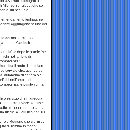
r azzerarli, il disegno di
lli Alfonso Bonafede, che se
ento sul peculato
 l’emendamento leghista sia
se fonti aggiungono “è uno dei
olo del ddl. Firmato da
sa, Tateo, Marchetti,
nque la”, e dopo le parole “se
ifichi nell’ambito di
 competenza”.
sciplina il reato di peculato
blico servizio che, avendo per
lità autonoma di denaro o di
rifichi nell’ambito di
competenza, è punito con la
bblico servizio che maneggia
o. La norma invece stabilisce
oggetto maneggi denaro che fa
 ufficio, e il cui uso non sia
mune o Regione che sia, in cui
di queste somme in modo