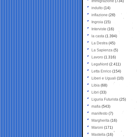
Immigrazione
(734)
indulto
(14)
inflazione
(26)
Ingroia
(15)
Interviste
(16)
la casta
(1.394)
La Destra
(45)
La Sapienza
(5)
Lavoro
(1.316)
LegaNord
(2.411)
Letta Enrico
(154)
Liberi e Uguali
(10)
Libia
(68)
Libri
(33)
Liguria Futurista
(25)
mafia
(543)
manifesto
(7)
Margherita
(16)
Maroni
(171)
Mastella
(16)