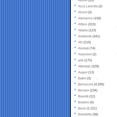
Aborto
(20)
Acca Larentia
(2)
Alcool
(3)
Alemanno
(150)
Alfano
(315)
Alitalia
(123)
Ambiente
(341)
AN
(210)
Animali
(74)
Arancioni
(2)
arte
(175)
Attentato
(329)
Auguri
(13)
Batini
(3)
Berlusconi
(4.295)
Bersani
(234)
Biasotti
(12)
Boldrini
(4)
Bossi
(1.221)
Brambilla
(38)