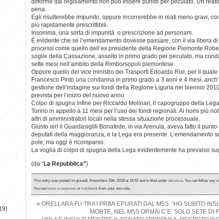
difforme dal regolamento non può essere punito per peculato. Un reat
pena.
Egli risulterebbe impunito, oppure incorrerebbe in reati meno gravi, com
più rapidamente prescrittibili.
Insomma, una sorta di impunità o prescrizione ad personam.
È evidente che se l’emendamento dovesse passare, con il via libera di
processi come quello dell’ex presidente della Regione Piemonte Rober
soglie della Cassazione, assolto in primo grado per peculato, ma cond
sette mesi nell’ambito della Rimborsopoli piemontese.
Oppure quello del vice ministro dei Trasporti Edoardo Rixi, per il quale
Francesco Pinto una condanna in primo grado a 3 anni e 4 mesi, anch’e
gestione dell’indagine sui fondi della Regione Liguria nel biennio 201
prevista per l’inizio del nuovo anno.
Colpo di spugna infine per Riccardo Molinari, il capogruppo della Leg
Torino in appello a 11 mesi per l’uso dei fondi regionali. Ai nomi più n
)
altri di amministratori locali nella stessa situazione processuale.
Giusto ieri il Guardasigilli Bonafede, in via Arenula, aveva fatto il pun
deputati della maggioranza, e la Lega era presente. L’emendamento sul
pole, ma oggi è ricomparso.
La voglia di colpo di spugna della Lega evidentemente ha prevalso sug
(da “
La Repubblica”
)
This entry was posted on giovedì, Novembre 15th, 2018 at 16:52 and is filed under
denuncia
. You can follow any r
You can
leave a response
, or
trackback
from your own site.
«
ORELLARA FU TRA I PRIMI EPURATI DAL M5S: “HO SUBITO INSU
19)
MORTE, NEL M5S ORMAI C’E’ SOLO SETE DI 