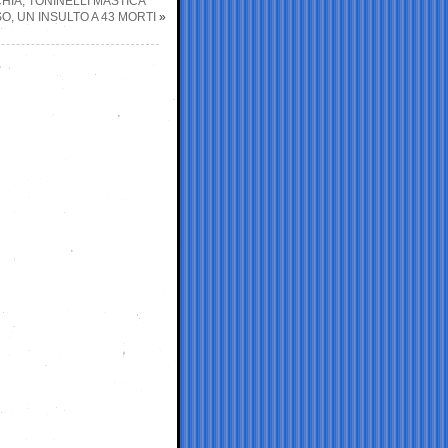
HIA, TONINELLI MASTICA
O, UN INSULTO A 43 MORTI
»