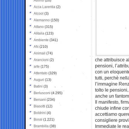
Aborto
(20)
Acca Larentia
(2)
Alcool
(3)
Alemanno
(150)
Alfano
(315)
Alitalia
(123)
Ambiente
(341)
AN
(210)
Animali
(74)
che attribuisce a
Arancioni
(2)
pensioni, l’attri
arte
(175)
con un eloquente
Attentato
(329)
tutti, perchè nell
Auguri
(13)
l’immagine Renzi
Batini
(3)
tolto le pensioni,
Berlusconi
(4.295)
anche un fantoma
Bersani
(234)
Il manifesto, fir
Biasotti
(12)
chiude infine con
Boldrini
(4)
accettiamo quere
Bossi
(1.221)
consigliere provi
Immediate le reaz
Brambilla
(38)