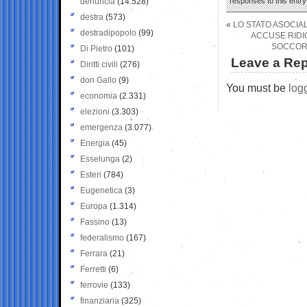
denuncia
(14.528)
responses to this entr
destra
(573)
«
LO STATO ASOCIA
destradipopolo
(99)
ACCUSE RIDI
SOCCORS
Di Pietro
(101)
Leave a Rep
Diritti civili
(276)
don Gallo
(9)
You must be
log
economia
(2.331)
elezioni
(3.303)
emergenza
(3.077)
Energia
(45)
Esselunga
(2)
Esteri
(784)
Eugenetica
(3)
Europa
(1.314)
Fassino
(13)
federalismo
(167)
Ferrara
(21)
Ferretti
(6)
ferrovie
(133)
finanziaria
(325)