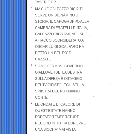
TASER E CP
MA CHE GALEAZZO DICI? TI
SERVE UN BIGNAMINO DI
STORIA. IL CAPOGRUPPO ALLA
CAMERA DI FRATELLI D’ITALIA,
GALEAZZO BIGNAMI, NEL SUO
ATTACCO SCONSIDERATO A
OSCAR LUIGI SCALFARO HA
DETTO UN BEL PO’ DI
CAZZATE
SIAMO FERMI AL GOVERNO
GIALLOVERDE: LA DESTRA
SULLA DIFESA È OSTAGGIO
DEI “PACIFISTI” LEGHISTI, LA
SINISTRA DEL PUTINIANO
CONTE
LE ONDATE DI CALORE DI
QUEST’ESTATE HANNO
PORTATO TEMPERATURE
RECORD IN TUTTA EUROPA E
UNA SICCITA’ MAI VISTA. I