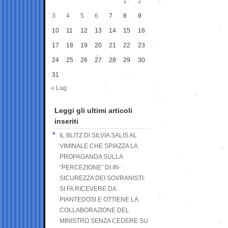
1
2
3
4
5
6
7
8
9
10
11
12
13
14
15
16
17
18
19
20
21
22
23
24
25
26
27
28
29
30
31
« Lug
Leggi gli ultimi articoli
inseriti
IL BLITZ DI SILVIA SALIS AL
VIMINALE CHE SPIAZZA LA
PROPAGANDA SULLA
“PERCEZIONE” DI IN-
SICUREZZA DEI SOVRANISTI:
SI FA RICEVERE DA
PIANTEDOSI E OTTIENE LA
COLLABORAZIONE DEL
MINISTRO SENZA CEDERE SU