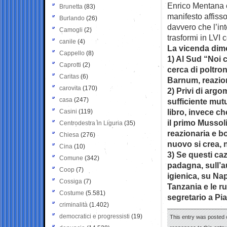
Enrico Mentana 
Brunetta
(83)
manifesto affisso
Burlando
(26)
davvero che l’int
Camogli
(2)
trasformi in LVI 
canile
(4)
La vicenda dim
Cappello
(8)
1) Al Sud “Noi c
Caprotti
(2)
cerca di poltro
Caritas
(6)
Barnum, reazion
carovita
(170)
2) Privi di argo
casa
(247)
sufficiente mut
libro, invece c
Casini
(119)
il primo Mussoli
Centrodestra in Liguria
(35)
reazionaria e bo
Chiesa
(276)
nuovo si crea, 
Cina
(10)
3) Se questi caz
Comune
(342)
padagna, sull’a
Coop
(7)
igienica, su Nap
Cossiga
(7)
Tanzania e le r
Costume
(5.581)
segretario a Pi
criminalità
(1.402)
democratici e progressisti
(19)
This entry was posted o