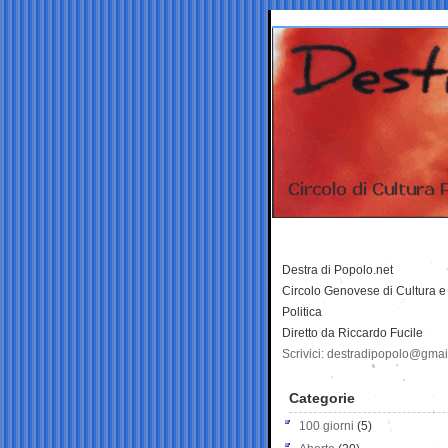
Destra di Popolo.net
Circolo Genovese di Cultura e
Politica
Diretto da Riccardo Fucile
Scrivici: destradipopolo@gma
Categorie
100 giorni
(5)