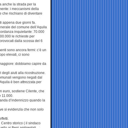
la anche la strada per la
mente: i meccanismi della
 che rischiano di diventare
i appena due giorni fa.
 generale del comune dell’Aquila
cordanza inquietante: 70.000
100.000 le richieste per
provocati dalla scossa del 6
enti sono ancora fermi: c’è un
po elevati, ci sono
o maggiore: dobbiamo capire da
i degli aiuti alla ricostruzione.
 comunali vengono negati dal
Aquila è ben attrezzata per
 euro, sostiene Cilente, che
e 11.000.
domanda d’indennizzo quando la
ve si evidenzia che non solo
fetti.
Centro storico ( il sindaco
quello ai Beni ambientali.