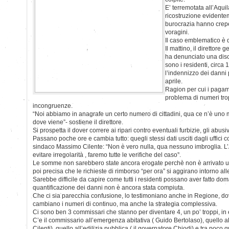
E’ terremotata all’Aqui
ricostruzione evidente
burocrazia hanno crepe
voragini.
Il caso emblematico è d
Il mattino, il direttore
ha denunciato una dis
sono i residenti, circa 
l’indennizzo dei danni 
aprile.
Ragion per cui i pagam
problema di numeri trop
incongruenze.
“Noi abbiamo in anagrafe un certo numero di cittadini, qua ce n’è un
dove viene”- sostiene il direttore.
Si prospetta il dover correre ai ripari contro eventuali furbizie, gli abusiv
Passano poche ore e cambia tutto: quegli stessi dati usciti dagli uffici
sindaco Massimo Cilente: “Non è vero nulla, qua nessuno imbroglia. L’
evitare irregolarità , faremo tutte le verifiche del caso”.
Le somme non sarebbero state ancora erogate perchè non è arrivato un
poi precisa che le richieste di rimborso “per ora” si aggirano intorno all
Sarebbe difficile da capire come tutti i residenti possano aver fatto 
quantificazione dei danni non è ancora stata compiuta.
Che ci sia parecchia confusione, lo testimoniano anche in Regione, do
cambiano i numeri di continuo, ma anche la strategia complessiva.
Ci sono ben 3 commissari che stanno per diventare 4, un po’ troppi, in ef
C’e il commissario all’emergenza abitativa ( Guido Bertolaso), quello al 
Cilenti), quello all’edilizia pubblica ( il governatore Chiodi) e tra poco 