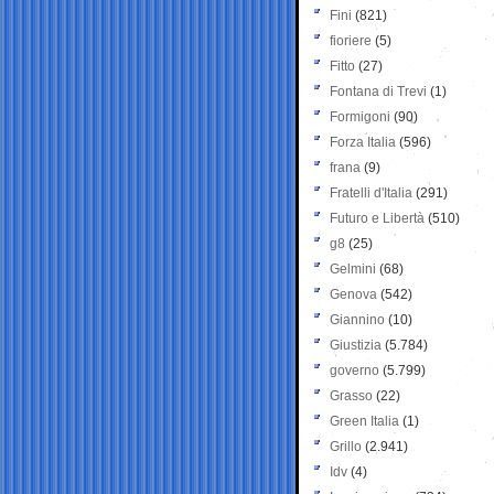
Fini
(821)
fioriere
(5)
Fitto
(27)
Fontana di Trevi
(1)
Formigoni
(90)
Forza Italia
(596)
frana
(9)
Fratelli d'Italia
(291)
Futuro e Libertà
(510)
g8
(25)
Gelmini
(68)
Genova
(542)
Giannino
(10)
Giustizia
(5.784)
governo
(5.799)
Grasso
(22)
Green Italia
(1)
Grillo
(2.941)
Idv
(4)