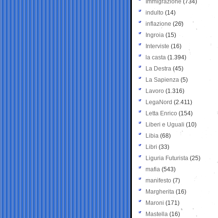
Immigrazione
(734)
indulto
(14)
inflazione
(26)
Ingroia
(15)
Interviste
(16)
la casta
(1.394)
La Destra
(45)
La Sapienza
(5)
Lavoro
(1.316)
LegaNord
(2.411)
Letta Enrico
(154)
Liberi e Uguali
(10)
Libia
(68)
Libri
(33)
Liguria Futurista
(25)
mafia
(543)
manifesto
(7)
Margherita
(16)
Maroni
(171)
Mastella
(16)