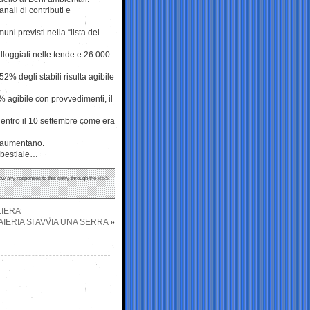
nali di contributi e
ni previsti nella “lista dei
alloggiati nelle tende e 26.000
2% degli stabili risulta agibile
5% agibile con provvedimenti, il
 entro il 10 settembre come era
à aumentano.
 bestiale…
low any responses to this entry through the
RSS
IERA’
IERIA SI AVVIA UNA SERRA
»