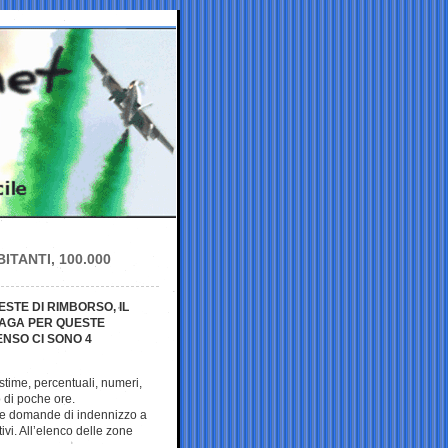
ITANTI, 100.000
STE DI RIMBORSO, IL
 PAGA PER QUESTE
NSO CI SONO 4
time, percentuali, numeri,
o di poche ore.
r le domande di indennizzo a
ivi. All’elenco delle zone