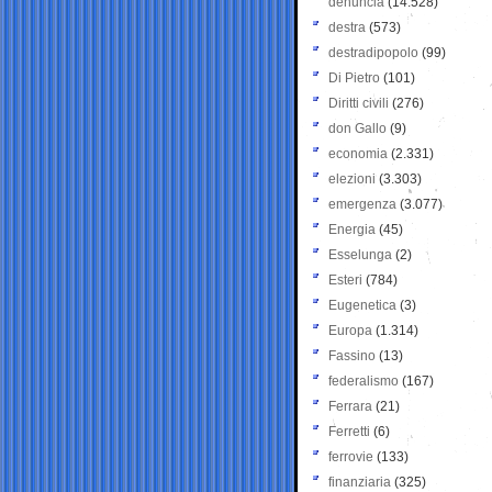
denuncia
(14.528)
destra
(573)
destradipopolo
(99)
Di Pietro
(101)
Diritti civili
(276)
don Gallo
(9)
economia
(2.331)
elezioni
(3.303)
emergenza
(3.077)
Energia
(45)
Esselunga
(2)
Esteri
(784)
Eugenetica
(3)
Europa
(1.314)
Fassino
(13)
federalismo
(167)
Ferrara
(21)
Ferretti
(6)
ferrovie
(133)
finanziaria
(325)