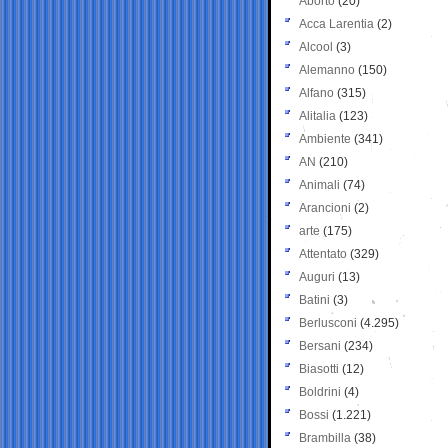
Aborto
(20)
Acca Larentia
(2)
Alcool
(3)
Alemanno
(150)
Alfano
(315)
Alitalia
(123)
Ambiente
(341)
AN
(210)
Animali
(74)
Arancioni
(2)
arte
(175)
Attentato
(329)
Auguri
(13)
Batini
(3)
Berlusconi
(4.295)
Bersani
(234)
Biasotti
(12)
Boldrini
(4)
Bossi
(1.221)
Brambilla
(38)