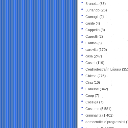
Brunetta
(83)
Burlando
(26)
Camogli
(2)
canile
(4)
Cappello
(8)
Caprotti
(2)
Caritas
(6)
carovita
(170)
casa
(247)
Casini
(119)
Centrodestra in Liguria
(35
Chiesa
(276)
Cina
(10)
Comune
(342)
Coop
(7)
Cossiga
(7)
Costume
(5.581)
criminalità
(1.402)
democratici e progressisti
(