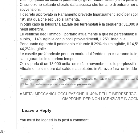
Ci sono zone soltanto sfiorate dalla scossa che tentano di entrare nei ca
sovvenzioni.
Il decreto approvato in Parlamento prevede finanziamenti solo per i comu
49”, ma qualche escluso si lamenta.
In ogni caso la fotografia attuale dei terremotati è la seguente: 31.000 
negli alberghi.
Le verifiche degli immobili portano attualmente a queste percentuali: il 5
subito, il 14% agibile con piccoli provvedimenti, il 25% inagibile…
Per quanto riguarda il patrimonio culturale il 29% risulta agibile, il 14,
44,2% inagibile.
Le casette prefabbricate per non morire dal freddo non ci saranno tutte
stato garantito in un primo tempo.
Ora si parla di un 13.000 unità entro fine novembre… e le perplessit
Attualmente si muore dal caldo ma a ottobre in Abruzzo farà un freddo
)
This entry was posted on domenica, Maggio 24th, 2009 at 10:30 and is filed under
Politica
,
terremoto
. You can fol
2.0
feed. You can
leave a response
, or
trackback
from your own site.
«
METALMECCANICI: OCCUPAZIONE, IL 40% DELLE IMPRESE TAGL
GIAPPONE: PER NON LICENZIARE IN ACCIA
Leave a Reply
You must be
logged in
to post a comment.
19)