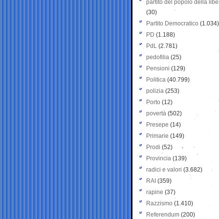
partito del popolo della libe
(30)
Partito Democratico
(1.034)
PD
(1.188)
PdL
(2.781)
pedofilia
(25)
Pensioni
(129)
Politica
(40.799)
polizia
(253)
Porto
(12)
povertà
(502)
Presepe
(14)
Primarie
(149)
Prodi
(52)
Provincia
(139)
radici e valori
(3.682)
RAI
(359)
rapine
(37)
Razzismo
(1.410)
Referendum
(200)