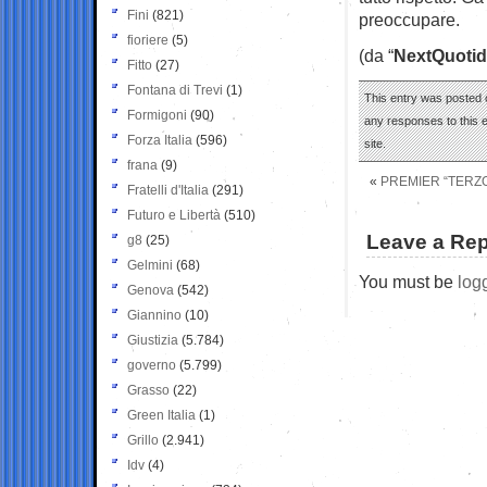
Fini
(821)
preoccupare.
fioriere
(5)
(da “
NextQuotid
Fitto
(27)
Fontana di Trevi
(1)
This entry was posted 
Formigoni
(90)
any responses to this 
Forza Italia
(596)
site.
frana
(9)
«
PREMIER “TERZO
Fratelli d'Italia
(291)
Futuro e Libertà
(510)
Leave a Rep
g8
(25)
Gelmini
(68)
You must be
log
Genova
(542)
Giannino
(10)
Giustizia
(5.784)
governo
(5.799)
Grasso
(22)
Green Italia
(1)
Grillo
(2.941)
Idv
(4)