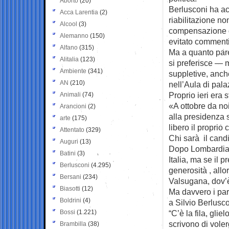
Aborto
(20)
Berlusconi ha ac
Acca Larentia
(2)
riabilitazione n
Alcool
(3)
compensazione d
Alemanno
(150)
evitato commenti
Alfano
(315)
Ma a quanto pare
Alitalia
(123)
si preferisce — 
Ambiente
(341)
suppletive, anch
AN
(210)
nell’Aula di pal
Proprio ieri era 
Animali
(74)
«A ottobre da noi
Arancioni
(2)
alla presidenza 
arte
(175)
libero il proprio
Attentato
(329)
Chi sarà il candi
Auguri
(13)
Dopo Lombardia, 
Batini
(3)
Italia, ma se il 
Berlusconi
(4.295)
generosità , allo
Bersani
(234)
Valsugana, dov’è
Biasotti
(12)
Ma davvero i parl
Boldrini
(4)
a Silvio Berlusc
Bossi
(1.221)
“C’è la fila, gli
scrivono di volerg
Brambilla
(38)