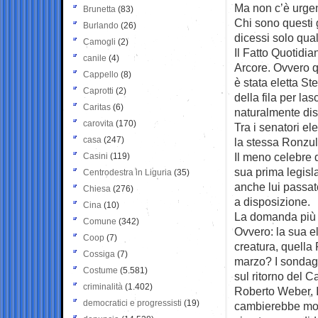
Ma non c’è urge
Brunetta
(83)
Chi sono questi 
Burlando
(26)
dicessi solo qual
Camogli
(2)
Il Fatto Quotidi
canile
(4)
Arcore. Ovvero q
Cappello
(8)
è stata eletta Ste
Caprotti
(2)
della fila per la
Caritas
(6)
naturalmente dis
carovita
(170)
Tra i senatori el
casa
(247)
la stessa Ronzul
Il meno celebre d
Casini
(119)
sua prima legisla
Centrodestra in Liguria
(35)
anche lui passat
Chiesa
(276)
a disposizione.
Cina
(10)
La domanda più g
Comune
(342)
Ovvero: la sua el
Coop
(7)
creatura, quella 
Cossiga
(7)
marzo? I sondagg
Costume
(5.581)
sul ritorno del C
criminalità
(1.402)
Roberto Weber, Ix
democratici e progressisti
(19)
cambierebbe molt