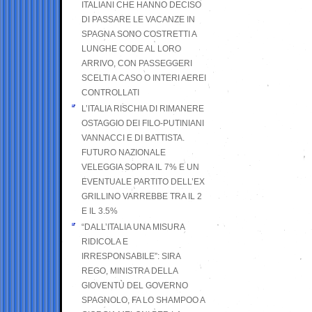
ITALIANI CHE HANNO DECISO
DI PASSARE LE VACANZE IN
SPAGNA SONO COSTRETTI A
LUNGHE CODE AL LORO
ARRIVO, CON PASSEGGERI
SCELTI A CASO O INTERI AEREI
CONTROLLATI
L’ITALIA RISCHIA DI RIMANERE
OSTAGGIO DEI FILO-PUTINIANI
VANNACCI E DI BATTISTA.
FUTURO NAZIONALE
VELEGGIA SOPRA IL 7% E UN
EVENTUALE PARTITO DELL’EX
GRILLINO VARREBBE TRA IL 2
E IL 3.5%
“DALL’ITALIA UNA MISURA
RIDICOLA E
IRRESPONSABILE”: SIRA
REGO, MINISTRA DELLA
GIOVENTÙ DEL GOVERNO
SPAGNOLO, FA LO SHAMPOO A