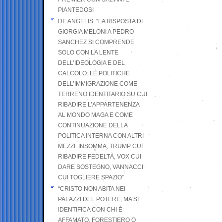
PIANTEDOSI
DE ANGELIS: “LA RISPOSTA DI
GIORGIA MELONI A PEDRO
SANCHEZ SI COMPRENDE
SOLO CON LA LENTE
DELL’IDEOLOGIA E DEL
CALCOLO: LE POLITICHE
DELL’IMMIGRAZIONE COME
TERRENO IDENTITARIO SU CUI
RIBADIRE L’APPARTENENZA
AL MONDO MAGA E COME
CONTINUAZIONE DELLA
POLITICA INTERNA CON ALTRI
MEZZI. INSOMMA, TRUMP CUI
RIBADIRE FEDELTÀ, VOX CUI
DARE SOSTEGNO, VANNACCI
CUI TOGLIERE SPAZIO”
“CRISTO NON ABITA NEI
PALAZZI DEL POTERE, MA SI
IDENTIFICA CON CHI È
AFFAMATO, FORESTIERO O