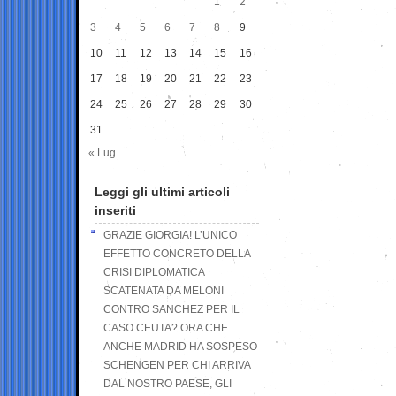
1
2
3
4
5
6
7
8
9
10
11
12
13
14
15
16
17
18
19
20
21
22
23
24
25
26
27
28
29
30
31
« Lug
Leggi gli ultimi articoli
inseriti
GRAZIE GIORGIA! L’UNICO
EFFETTO CONCRETO DELLA
CRISI DIPLOMATICA
SCATENATA DA MELONI
CONTRO SANCHEZ PER IL
CASO CEUTA? ORA CHE
ANCHE MADRID HA SOSPESO
SCHENGEN PER CHI ARRIVA
DAL NOSTRO PAESE, GLI