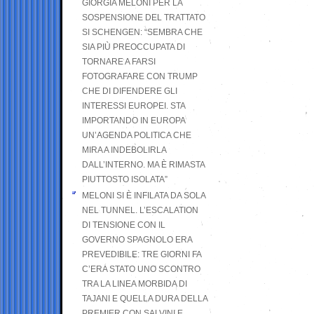
GIORGIA MELONI PER LA
SOSPENSIONE DEL TRATTATO
SI SCHENGEN: “SEMBRA CHE
SIA PIÙ PREOCCUPATA DI
TORNARE A FARSI
FOTOGRAFARE CON TRUMP
CHE DI DIFENDERE GLI
INTERESSI EUROPEI. STA
IMPORTANDO IN EUROPA
UN’AGENDA POLITICA CHE
MIRA A INDEBOLIRLA
DALL’INTERNO. MA È RIMASTA
PIUTTOSTO ISOLATA”
MELONI SI È INFILATA DA SOLA
NEL TUNNEL. L’ESCALATION
DI TENSIONE CON IL
GOVERNO SPAGNOLO ERA
PREVEDIBILE: TRE GIORNI FA
C’ERA STATO UNO SCONTRO
TRA LA LINEA MORBIDA DI
TAJANI E QUELLA DURA DELLA
PREMIER CON SALVINI E