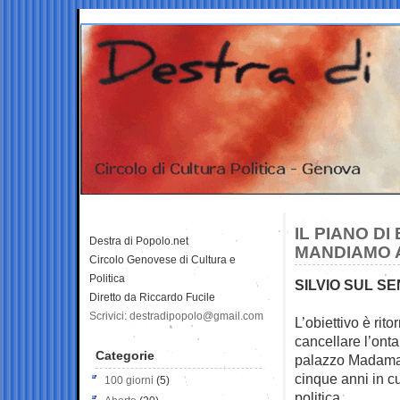
IL PIANO DI
Destra di Popolo.net
MANDIAMO 
Circolo Genovese di Cultura e
Politica
SILVIO SUL S
Diretto da Riccardo Fucile
Scrivici: destradipopolo@gmail.com
L’obiettivo è rit
cancellare l’ont
Categorie
palazzo Madama, 
cinque anni in cu
100 giorni
(5)
politica.