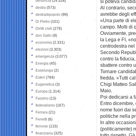
denuncia
(14.528)
si poteva candid
Al contrario, sec
destra
(573)
avrebbe degli eff
destradipopolo
(99)
«Una parte di ele
Di Pietro
(101)
campo. Molti di 
Diritti civili
(276)
Ovviamente, preci
don Gallo
(9)
la Lega e FI, «n
economia
(2.331)
centrodestra ne
elezioni
(3.303)
Secondo Repubbli
emergenza
(3.077)
contro la fiduci
Energia
(45)
sbattere contro 
Esselunga
(2)
Tornare candidab
fredda. «Tutti c
Esteri
(784)
Chigi Matteo Sal
Eugenetica
(3)
Maio.
Europa
(1.314)
Poi dedicarsi a fa
Fassino
(13)
Entro dicembre, c
federalismo
(167)
nome fuori dai se
Ferrara
(21)
politiche nella 
Ferretti
(6)
In altre occasio
ferrovie
(133)
(politicamente) m
finanziaria
(325)
tutto rispetto. G